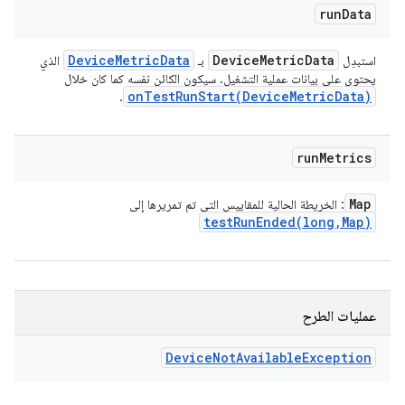
run
Data
Device
Metric
Data
Device
Metric
Data
استبدِل
بـ
الذي
يحتوي على بيانات عملية التشغيل. سيكون الكائن نفسه كما كان خلال
onTestRunStart(
Device
Metric
Data)
.
run
Metrics
Map
: الخريطة الحالية للمقاييس التي تم تمريرها إلى
testRunEnded(
long
,
Map)
عمليات الطرح
Device
Not
Available
Exception