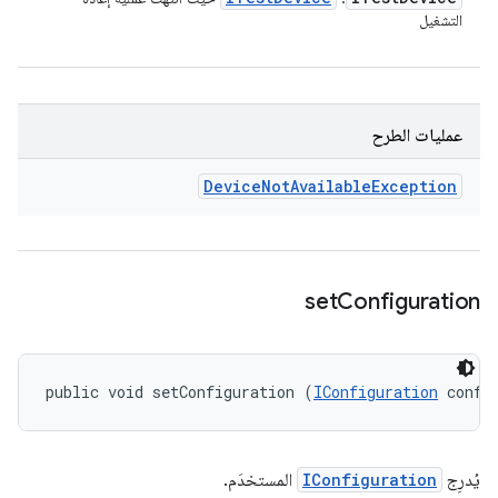
التشغيل
عمليات الطرح
Device
Not
Available
Exception
set
Configuration
public void setConfiguration (
IConfiguration
 confi
يُدرِج
IConfiguration
المستخدَم.