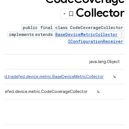
Collector
public final class CodeCoverageCollector
implements
extends
BaseDeviceMetricCollector
IConfigurationReceiver
java.lang.Object
oid.tradefed.device.metric.BaseDeviceMetricCollector
↳
radefed.device.metric.CodeCoverageCollector
↳