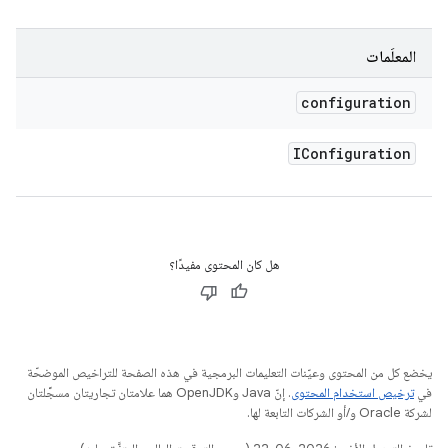
المعلَمات
configuration
IConfiguration
هل كان المحتوى مفيدًا؟
يخضع كل من المحتوى وعيّنات التعليمات البرمجية في هذه الصفحة للتراخيص الموضحّة
في
ترخيص استخدام المحتوى
. إنّ Java وOpenJDK هما علامتان تجاريتان مسجَّلتان
لشركة Oracle و/أو الشركات التابعة لها.