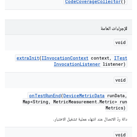
Code
Coverage
Collector
()
الإجراءات العامة
void
extra
Init
(
IInvocation
Context
context
,
ITest
Invocation
Listener
listener)
void
on
Test
Run
End
(
Device
Metric
Data
run
Data
,
Map<String
,
Metric
Measurement
.
Metric> run
Metrics)
دالة ردّ الاتصال عند انتهاء عملية تشغيل الاختبار.
void