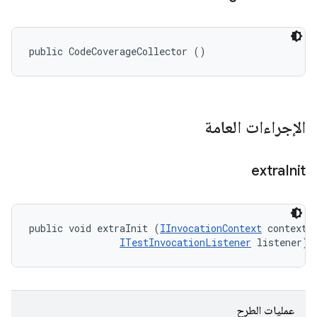
public CodeCoverageCollector ()
الإجراءات العامة
extra
Init
public void extraInit (
IInvocationContext
 context, 
ITestInvocationListener
 listener)
عمليات الطرح