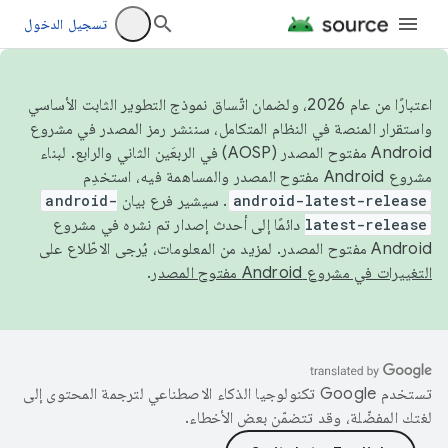
تسجيل الدخول
اعتبارًا من عام 2026، ولضمان اتّساق نموذج التطوير الثابت الأساسي
واستقرار المنصة في النظام المتكامل، سننشر رمز المصدر في مشروع
Android مفتوح المصدر (AOSP) في الربعَين الثاني والرابع. لبناء
مشروع Android مفتوح المصدر والمساهمة فيه، استخدِم
android-latest-release
. سيشير فرع بيان
android-
latest-release
دائمًا إلى أحدث إصدار تم نشره في مشروع
Android مفتوح المصدر. لمزيد من المعلومات، يُرجى الاطّلاع على
التغييرات في مشروع Android مفتوح المصدر
.
تستخدم Google تكنولوجيا الذكاء الاصطناعي لترجمة المحتوى إلى
لغتك المفضّلة، وقد تتضمّن بعض الأخطاء.