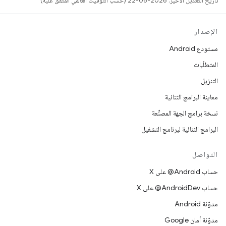
تاريخ التعديل الأخير: 2026-06-22 (حسب التوقيت العالمي المتفَّق عليه)
الإصدار
مستودع Android
المتطلّبات
التنزيل
معاينة البرامج الثنائية
نسخة برامج الجهة المصنِّعة
البرامج الثنائية لبرنامج التشغيل
التواصل
حساب ‎@Android على X
حساب ‎@AndroidDev على X
مدوّنة Android
مدوّنة أمان Google