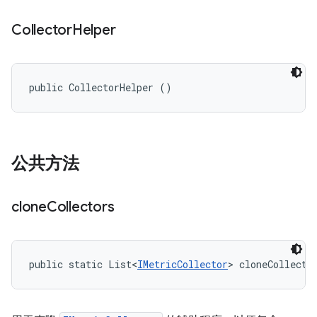
Collector
Helper
public CollectorHelper ()
公共方法
clone
Collectors
public static List<
IMetricCollector
> cloneCollecto