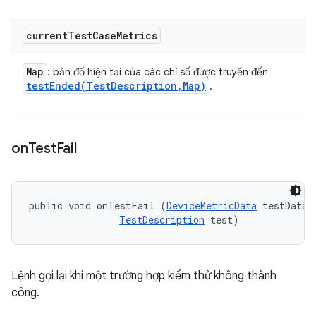
current
Test
Case
Metrics
Map
: bản đồ hiện tại của các chỉ số được truyền đến
testEnded(
Test
Description
,
Map)
.
on
Test
Fail
public void onTestFail (
DeviceMetricData
 testData, 
TestDescription
 test)
Lệnh gọi lại khi một trường hợp kiểm thử không thành
công.