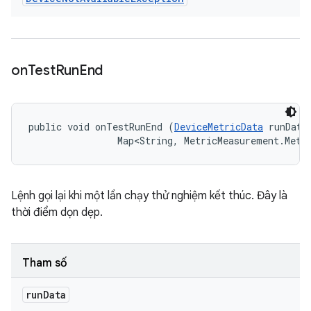
on
Test
Run
End
public void onTestRunEnd (
DeviceMetricData
 runData,
                Map<String, MetricMeasurement.Metr
Lệnh gọi lại khi một lần chạy thử nghiệm kết thúc. Đây là
thời điểm dọn dẹp.
Tham số
run
Data