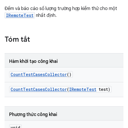
Đếm và báo cáo số lượng trường hợp kiểm thử cho một
IRemoteTest
nhất định.
Tóm tắt
Hàm khởi tạo công khai
Count
Test
Cases
Collector
()
Count
Test
Cases
Collector
(
IRemote
Test
test)
Phương thức công khai
void