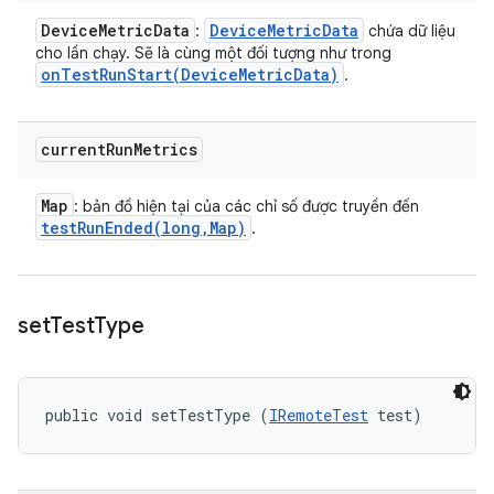
Device
Metric
Data
Device
Metric
Data
:
chứa dữ liệu
cho lần chạy. Sẽ là cùng một đối tượng như trong
onTestRunStart(
Device
Metric
Data)
.
current
Run
Metrics
Map
: bản đồ hiện tại của các chỉ số được truyền đến
testRunEnded(
long
,
Map)
.
set
Test
Type
public void setTestType (
IRemoteTest
 test)