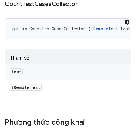
Count
Test
Cases
Collector
public CountTestCasesCollector (
IRemoteTest
 test)
Tham số
test
IRemote
Test
Phương thức công khai