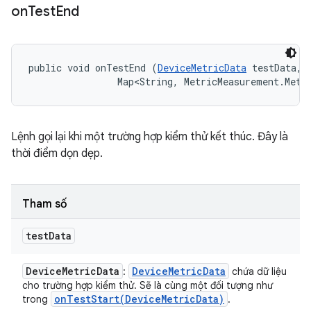
on
Test
End
public void onTestEnd (
DeviceMetricData
 testData, 

                Map<String, MetricMeasurement.Metr
Lệnh gọi lại khi một trường hợp kiểm thử kết thúc. Đây là
thời điểm dọn dẹp.
Tham số
test
Data
Device
Metric
Data
Device
Metric
Data
:
chứa dữ liệu
cho trường hợp kiểm thử. Sẽ là cùng một đối tượng như
onTestStart(
Device
Metric
Data)
trong
.