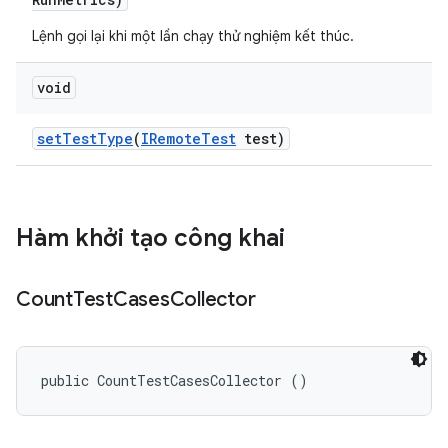
Lệnh gọi lại khi một lần chạy thử nghiệm kết thúc.
void
set
Test
Type
(
IRemote
Test
test)
Hàm khởi tạo công khai
Count
Test
Cases
Collector
public CountTestCasesCollector ()