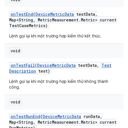
on
Test
End
(
Device
Metric
Data
test
Data
,
Map<String
,
Metric
Measurement
.
Metric> current
Test
Case
Metrics)
Lệnh gọi lại khi một trường hợp kiểm thử kết thúc.
void
on
Test
Fail
(
Device
Metric
Data
test
Data
,
Test
Description
test)
Lệnh gọi lại khi một trường hợp kiểm thử không thành
công.
void
on
Test
Run
End
(
Device
Metric
Data
run
Data
,
Map<String
,
Metric
Measurement
.
Metric> current
Run
Metrics)