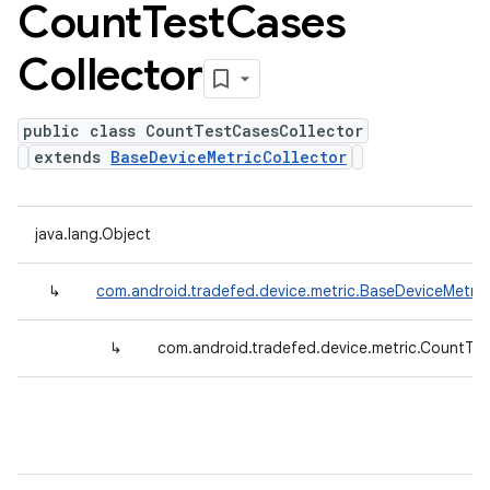
Count
Test
Cases
Collector
public class CountTestCasesCollector
extends
BaseDeviceMetricCollector
java.lang.Object
↳
com.android.tradefed.device.metric.BaseDeviceMetric
↳
com.android.tradefed.device.metric.CountTe