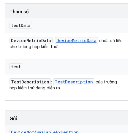
Tham số
test
Data
Device
Metric
Data
Device
Metric
Data
:
chứa dữ liệu
cho trường hợp kiểm thử.
test
Test
Description
Test
Description
:
của trường
hợp kiểm thử đang diễn ra.
Gửi
Device
Not
Available
Exception