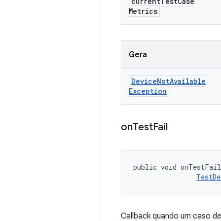
current
Test
Case
Metrics
Gera
Device
Not
Available
Exception
on
Test
Fail
public void onTestFai
TestDe
Callback quando um caso de 