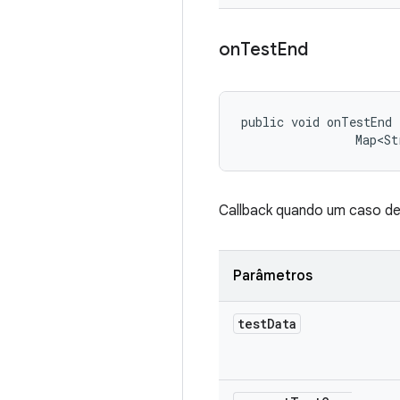
on
Test
End
public void onTestEnd 
                Map<St
Callback quando um caso de
Parâmetros
test
Data