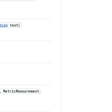
tion
test)
,
Metric
Measurement
.