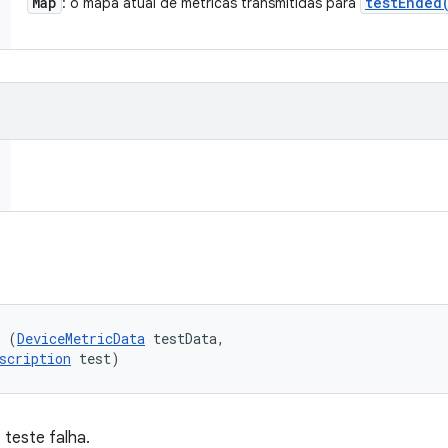
Map
testEnded
: o mapa atual de métricas transmitidas para
l (
DeviceMetricData
 testData, 

scription
 test)
teste falha.