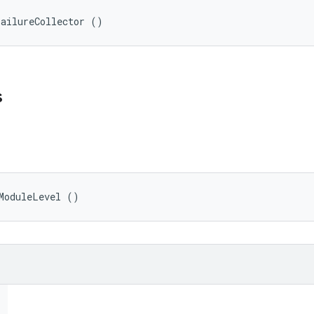
FailureCollector ()
s
ModuleLevel ()