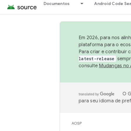
Documentos
Android Code Se
Em 2026, para nos alin
plataforma para o ecos
Para criar e contribuir
latest-release
sempre
consulte
Mudanças no
O G
para seu idioma de pre
AOSP