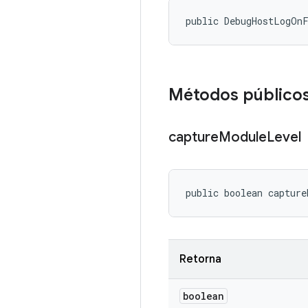
public DebugHostLogOn
Métodos público
capture
Module
Level
public boolean capture
Retorna
boolean