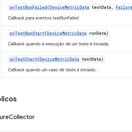
on
Test
Run
Failed
(
Device
Metric
Data
test
Data
,
Failur
Callback para eventos testRunFailed
on
Test
Run
Start
(
Device
Metric
Data
run
Data)
Callback quando a execução de um teste é iniciada.
on
Test
Start
(
Device
Metric
Data
test
Data)
Callback quando um caso de teste é iniciado.
licos
lure
Collector