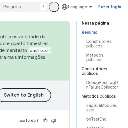
/
Fazer login
Nesta página
Resumo
tir a estabilidade da
Construtores
o e quarto trimestres.
públicos
 de manifesto
android-
Métodos
ara mais informações,
públicos
Construtores
públicos
DebugHostLogO
nFailureCollector
Métodos públicos
captureModuleL
evel
onTestEnd
Isso foi útil?