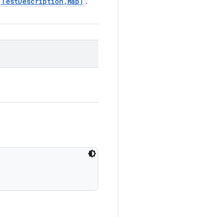
(
Test
Description
,
Map)
.