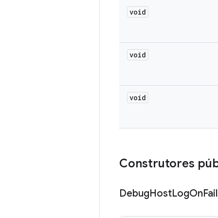
void
void
void
Construtores púb
Debug
Host
Log
On
Fai