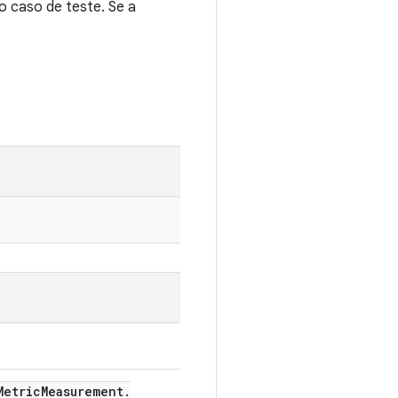
no caso de teste. Se a
etric
Measurement
.