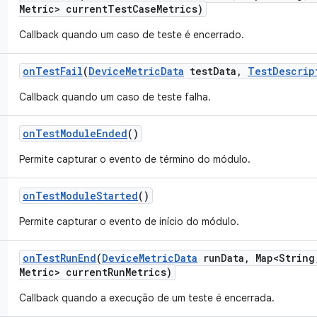
Metric> current
Test
Case
Metrics)
Callback quando um caso de teste é encerrado.
on
Test
Fail
(
Device
Metric
Data
test
Data
,
Test
Descrip
Callback quando um caso de teste falha.
on
Test
Module
Ended
()
Permite capturar o evento de término do módulo.
on
Test
Module
Started
()
Permite capturar o evento de início do módulo.
on
Test
Run
End
(
Device
Metric
Data
run
Data
,
Map<String
Metric> current
Run
Metrics)
Callback quando a execução de um teste é encerrada.