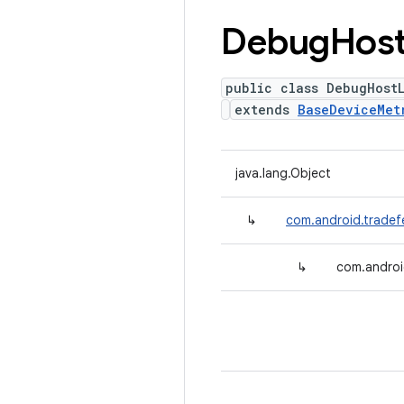
Debug
Hos
public class DebugHost
extends
BaseDeviceMet
java.lang.Object
↳
com.android.tradef
↳
com.androi