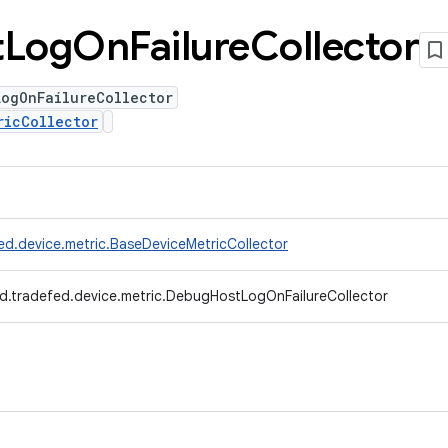
t
Log
On
Failure
Collector
LogOnFailureCollector
ricCollector
ed.device.metric.BaseDeviceMetricCollector
d.tradefed.device.metric.DebugHostLogOnFailureCollector