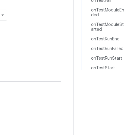
onTestFail
onTestModuleEn
ded
onTestModuleSt
arted
onTestRunEnd
onTestRunFailed
onTestRunStart
onTestStart