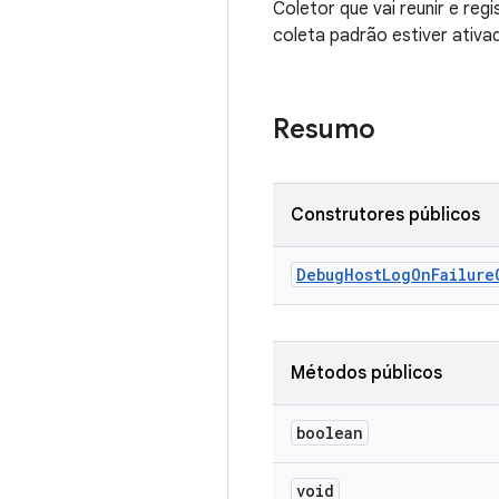
Coletor que vai reunir e reg
coleta padrão estiver ativad
Resumo
Construtores públicos
Debug
Host
Log
On
Failure
Métodos públicos
boolean
void