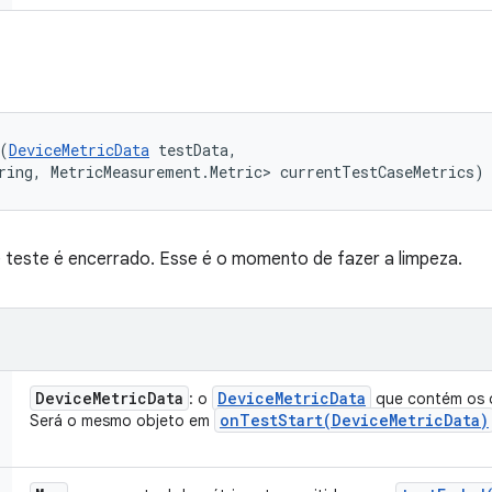
(
DeviceMetricData
 testData, 

ring, MetricMeasurement.Metric> currentTestCaseMetrics)
 teste é encerrado. Esse é o momento de fazer a limpeza.
Device
Metric
Data
Device
Metric
Data
: o
que contém os d
onTestStart(
Device
Metric
Data)
Será o mesmo objeto em