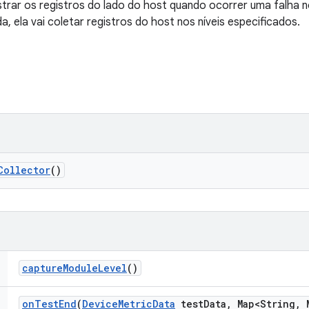
istrar os registros do lado do host quando ocorrer uma falha 
a, ela vai coletar registros do host nos níveis especificados.
Collector
()
capture
Module
Level
()
on
Test
End
(
Device
Metric
Data
test
Data
,
Map<String
,
M