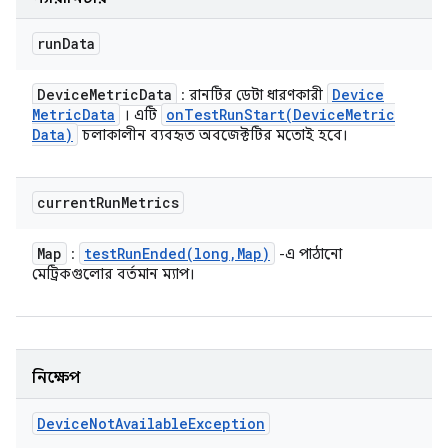
run
Data
Device
Metric
Data
Device
: রানটির ডেটা ধারণকারী
Metric
Data
onTestRunStart(
Device
Metric
। এটি
Data)
চলাকালীন ব্যবহৃত অবজেক্টটির মতোই হবে।
current
Run
Metrics
Map
testRunEnded(
long
,
Map)
:
-এ পাঠানো
মেট্রিকগুলোর বর্তমান ম্যাপ।
নিক্ষেপ
Device
Not
Available
Exception