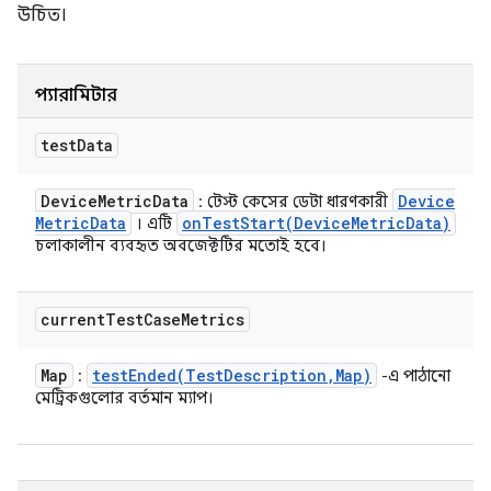
উচিত।
প্যারামিটার
test
Data
Device
Metric
Data
Device
: টেস্ট কেসের ডেটা ধারণকারী
Metric
Data
onTestStart(
Device
Metric
Data)
। এটি
চলাকালীন ব্যবহৃত অবজেক্টটির মতোই হবে।
current
Test
Case
Metrics
Map
testEnded(
Test
Description
,
Map)
:
-এ পাঠানো
মেট্রিকগুলোর বর্তমান ম্যাপ।