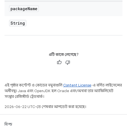
package
Name
String
এটি কাজে লেগেছে?
এই পৃষ্ঠার কন্টেন্ট ও কোডের নমুনাগুলি
Content License
-এ বর্ণিত লাইসেন্সের
অধীনস্থ। Java এবং OpenJDK হল Oracle এবং/অথবা তার অ্যাফিলিয়েট
সংস্থার রেজিস্টার্ড ট্রেডমার্ক।
2026-06-22 UTC-তে শেষবার আপডেট করা হয়েছে।
বিল্ড