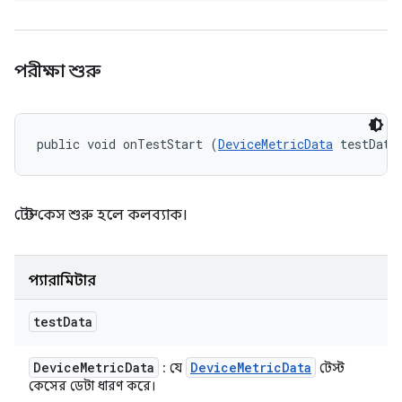
পরীক্ষা শুরু
public void onTestStart (
DeviceMetricData
 testData
টেস্ট কেস শুরু হলে কলব্যাক।
প্যারামিটার
test
Data
Device
Metric
Data
Device
Metric
Data
: যে
টেস্ট
কেসের ডেটা ধারণ করে।