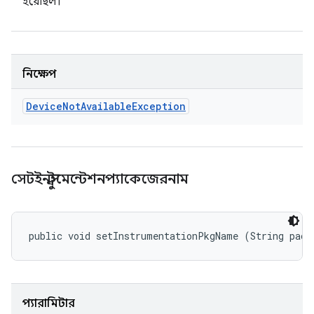
হয়েছিল।
নিক্ষেপ
Device
Not
Available
Exception
সেটইনস্ট্রুমেন্টেশনপ্যাকেজেরনাম
public void setInstrumentationPkgName (String pack
প্যারামিটার