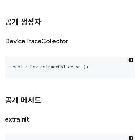
공개 생성자
Device
Trace
Collector
public DeviceTraceCollector ()
공개 메서드
extra
Init