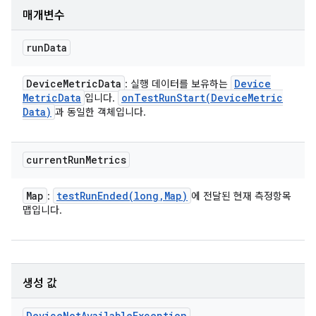
매개변수
run
Data
Device
Metric
Data
Device
: 실행 데이터를 보유하는
Metric
Data
onTestRunStart(
Device
Metric
입니다.
Data)
과 동일한 객체입니다.
current
Run
Metrics
Map
testRunEnded(
long
,
Map)
:
에 전달된 현재 측정항목
맵입니다.
생성 값
Device
Not
Available
Exception