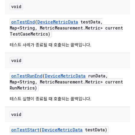
void
on
Test
End
(
Device
Metric
Data
test
Data
,
Map<String
,
Metric
Measurement
.
Metric> current
Test
Case
Metrics)
테스트 사례가 종료될 때 호출되는 콜백입니다.
void
on
Test
Run
End
(
Device
Metric
Data
run
Data
,
Map<String
,
Metric
Measurement
.
Metric> current
Run
Metrics)
테스트 실행이 종료될 때 호출되는 콜백입니다.
void
on
Test
Start
(
Device
Metric
Data
test
Data)