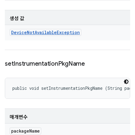
생성 값
Device
Not
Available
Exception
set
Instrumentation
Pkg
Name
public void setInstrumentationPkgName (String pack
매개변수
package
Name