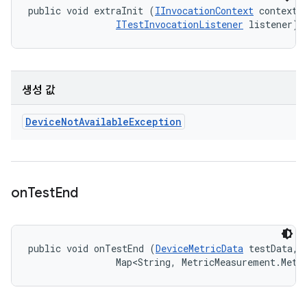
public void extraInit (
IInvocationContext
 context, 
ITestInvocationListener
 listener)
생성 값
Device
Not
Available
Exception
on
Test
End
public void onTestEnd (
DeviceMetricData
 testData, 

                Map<String, MetricMeasurement.Metr