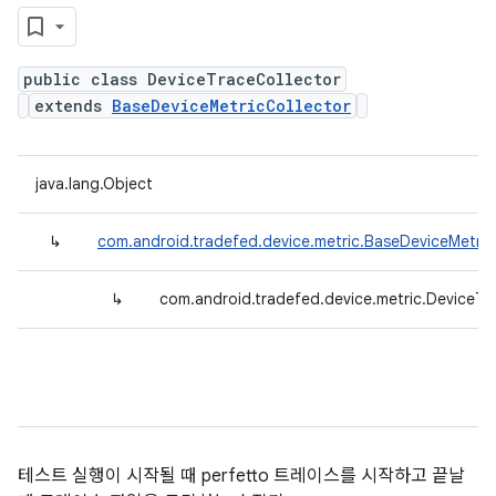
public class DeviceTraceCollector
extends
BaseDeviceMetricCollector
java.lang.Object
↳
com.android.tradefed.device.metric.BaseDeviceMetric
↳
com.android.tradefed.device.metric.DeviceTr
테스트 실행이 시작될 때 perfetto 트레이스를 시작하고 끝날