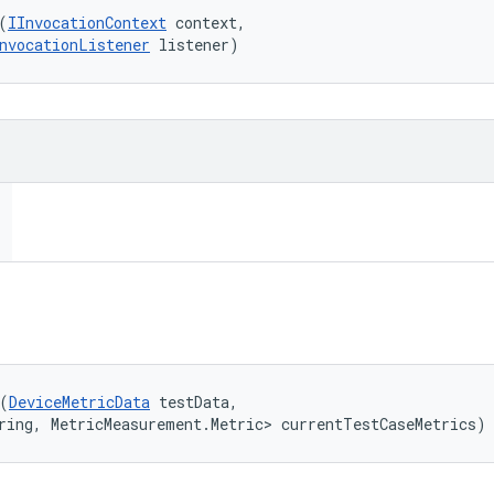
(
IInvocationContext
 context, 

nvocationListener
 listener)
(
DeviceMetricData
 testData, 

ring, MetricMeasurement.Metric> currentTestCaseMetrics)