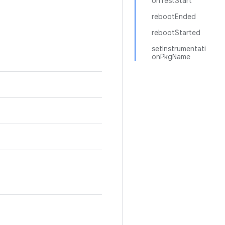
onTestStart
rebootEnded
rebootStarted
setInstrumentati
onPkgName