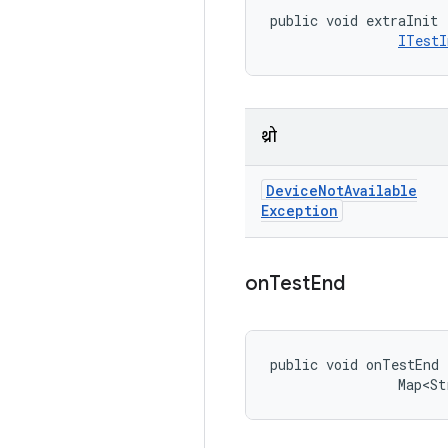
public void extraInit 
ITestI
थ्रो
Device
Not
Available
Exception
on
Test
End
public void onTestEnd 
                Map<St