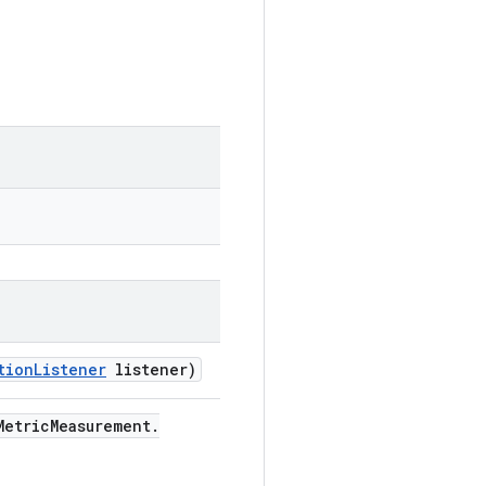
tion
Listener
listener)
etric
Measurement
.