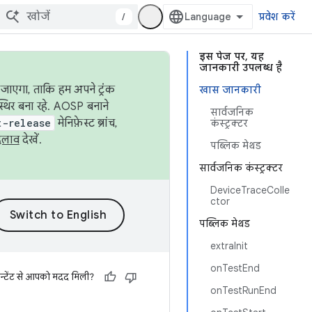
/
प्रवेश करें
इस पेज पर, यह
जानकारी उपलब्ध है
जाएगा, ताकि हम अपने ट्रंक
खास जानकारी
स्थिर बना रहे. AOSP बनाने
सार्वजनिक
t-release
मेनिफ़ेस्ट ब्रांच,
कंस्ट्रक्टर
दलाव
देखें.
पब्लिक मेथड
सार्वजनिक कंस्ट्रक्टर
DeviceTraceColle
ctor
पब्लिक मेथड
extraInit
onTestEnd
न्टेंट से आपको मदद मिली?
onTestRunEnd