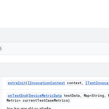
)
extra
Init
(
IInvocation
Context
context
,
ITest
Invoca
on
Test
End
(
Device
Metric
Data
test
Data
,
Map<String
,
M
Metric> current
Test
Case
Metrics)