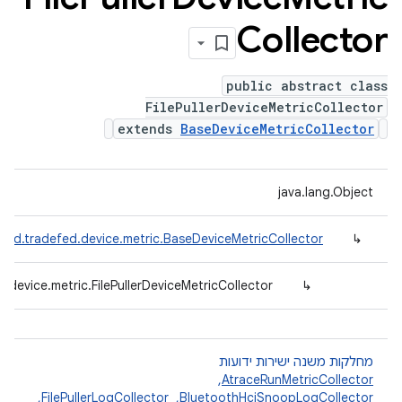
Collector
public abstract class
FilePullerDeviceMetricCollector
extends
BaseDeviceMetricCollector
java.lang.Object
oid.tradefed.device.metric.BaseDeviceMetricCollector
↳
.device.metric.FilePullerDeviceMetricCollector
↳
מחלקות משנה ישירות ידועות
AtraceRunMetricCollector
, ‏
BluetoothHciSnoopLogCollector
, ‏
FilePullerLogCollector
, ‏