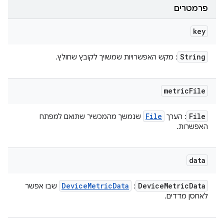
פרמטרים
key
String
: מקש האפשרויות שמשויך לקובץ שחולץ.
metric
File
File
File
: הערך
שנמשך מהמכשיר שתואם למפתח
האפשרות.
data
Device
Metric
Data
Device
Metric
Data
:
שבו אפשר
לאחסן מדדים.