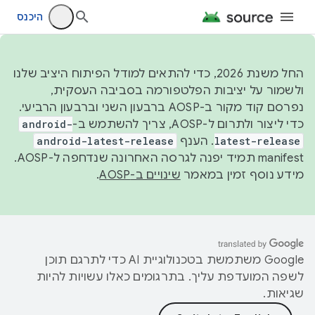
היכנס
החל משנת 2026, כדי להתאים למודל הפיתוח היציב שלנו
ולשמור על יציבות הפלטפורמה בסביבה העסקית,
נפרסם קוד מקור ב-AOSP ברבעון השני וברבעון הרביעי.
כדי ליצור ולתרום ל-AOSP, צריך להשתמש ב-
android-
latest-release
. הענף
android-latest-release
manifest תמיד יפנה לגרסה האחרונה שנדחפה ל-AOSP.
מידע נוסף זמין במאמר
שינויים ב-AOSP
.
‫Google משתמשת בטכנולוגיית AI כדי לתרגם תוכן
לשפה המועדפת עליך. בתרגומים כאלו עשויות להיות
שגיאות.