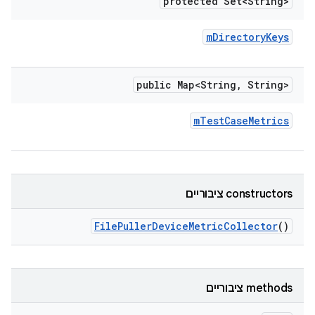
protected Set<String>
m
Directory
Keys
public Map<String
,
String>
m
Test
Case
Metrics
‫constructors ציבוריים
File
Puller
Device
Metric
Collector
()
‫methods ציבוריים