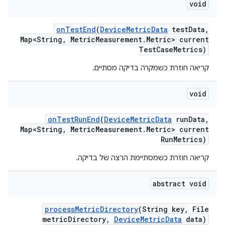
void
on
Test
End
(
Device
Metric
Data
test
Data
,
Map<String
,
Metric
Measurement
.
Metric> current
Test
Case
Metrics)
קריאה חוזרת כשמקרה בדיקה מסתיים.
void
on
Test
Run
End
(
Device
Metric
Data
run
Data
,
Map<String
,
Metric
Measurement
.
Metric> current
Run
Metrics)
קריאה חוזרת כשמסתיימת הרצה של בדיקה.
abstract void
process
Metric
Directory
(String key
,
File
metric
Directory
,
Device
Metric
Data
data)