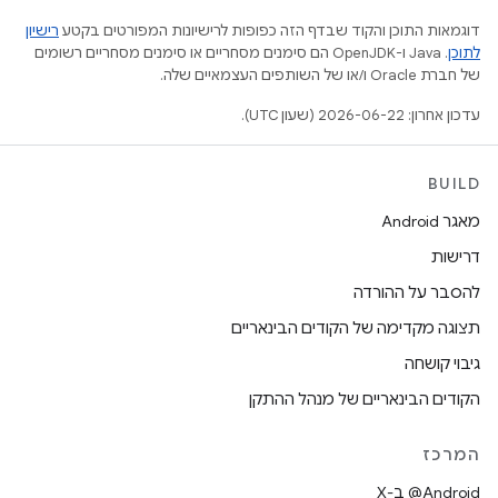
דוגמאות התוכן והקוד שבדף הזה כפופות לרישיונות המפורטים בקטע
רישיון
לתוכן
.‏ Java ו-OpenJDK הם סימנים מסחריים או סימנים מסחריים רשומים
של חברת Oracle ו/או של השותפים העצמאיים שלה.
עדכון אחרון: 2026-06-22 (שעון UTC).
BUILD
מאגר Android
דרישות
להסבר על ההורדה
תצוגה מקדימה של הקודים הבינאריים
גיבוי קושחה
הקודים הבינאריים של מנהל ההתקן
המרכז
‫‎@Android ב-X