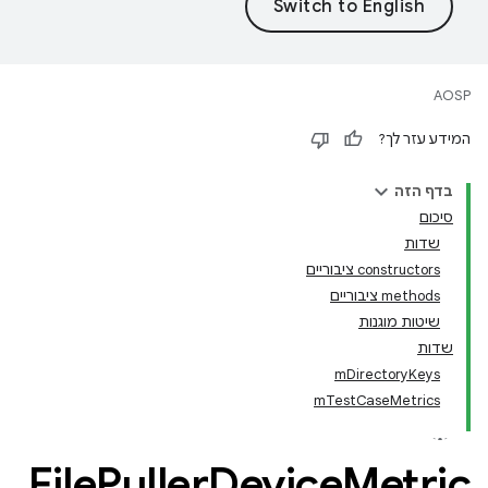
AOSP
המידע עזר לך?
בדף הזה
סיכום
שדות
‫constructors ציבוריים
‫methods ציבוריים
שיטות מוגנות
שדות
mDirectoryKeys
mTestCaseMetrics
File
Puller
Device
Metric