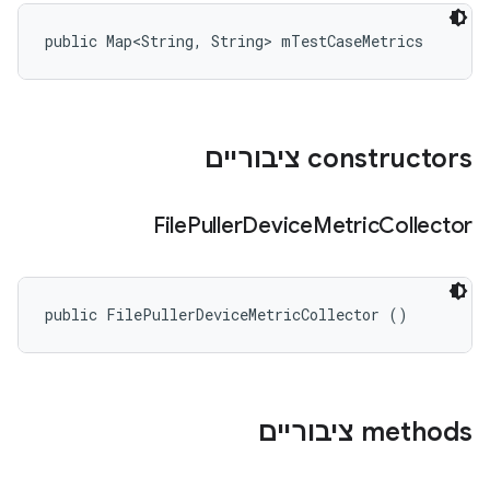
public Map<String, String> mTestCaseMetrics
‫constructors ציבוריים
File
Puller
Device
Metric
Collector
public FilePullerDeviceMetricCollector ()
‫methods ציבוריים