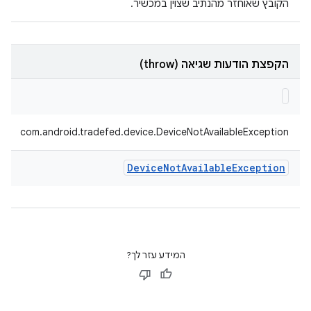
הקובץ שאוחזר מהנתיב שצוין במכשיר.
הקפצת הודעות שגיאה (throw)
com.android.tradefed.device.DeviceNotAvailableException
Device
Not
Available
Exception
המידע עזר לך?