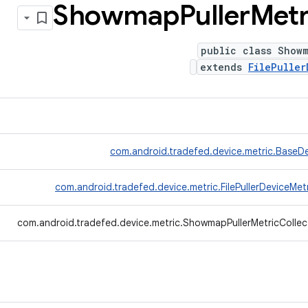
Showmap
Puller
Metr
public class Showm
extends
FilePuller
com.android.tradefed.device.metric.BaseDe
com.android.tradefed.device.metric.FilePullerDeviceMet
com.android.tradefed.device.metric.ShowmapPullerMetricCollec