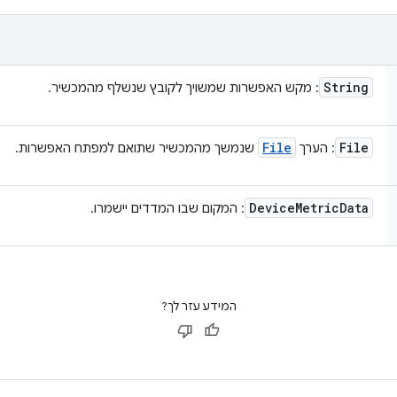
String
: מקש האפשרות שמשויך לקובץ שנשלף מהמכשיר.
File
File
: הערך
שנמשך מהמכשיר שתואם למפתח האפשרות.
Device
Metric
Data
: המקום שבו המדדים יישמרו.
המידע עזר לך?