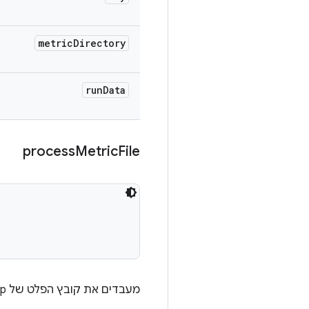
metric
Directory
run
Data
process
Metric
File
מעבדים את קובץ הפלט של showmap כדי לקבל את המדדים הנוספים ומוסיפים אותו למדדים הסופיים.