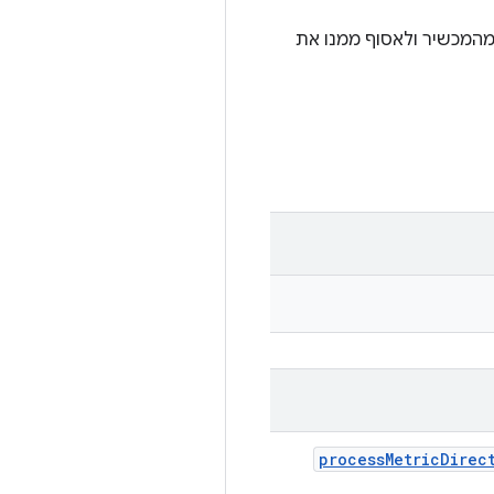
אפשר לשלוף את קובצי showmap מהמכשיר ולאסוף ממנו את
process
Metric
Direc