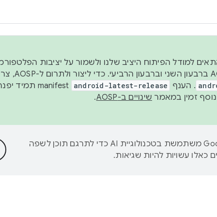
 2026, כדי להתאים למודל הפיתוח היציב שלנו ולשמור על יציבות הפלט
נפרסם קוד מקור ב-AOSP 
andr
. הענף
android-latest-release
manifest תמי
שינויים ב-AOSP
.
‫Google משתמשת בטכנולוגיית AI כדי לתרגם תוכן לשפה
 כאלו עשויות להיות שגיאות.