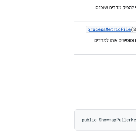
להפיק מדדים שיוכנסו
process
Metric
File
(S
דים הנוספים ומוסיפים אותו למדדים
public ShowmapPullerM