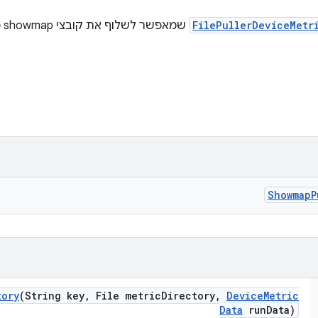
FilePullerDeviceMetr
שמ
Showmap
P
tory
(String key
,
File metric
Directory
,
Device
Metric
Data
run
Data)