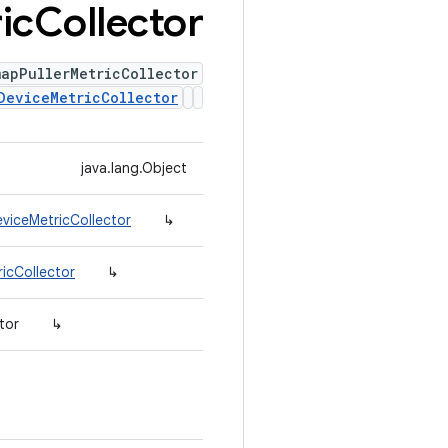
ic
Collector
apPullerMetricCollector
DeviceMetricCollector
java.lang.Object
viceMetricCollector
↳
ricCollector
↳
tor
↳