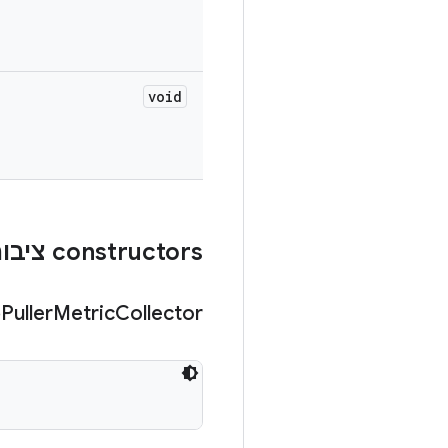
void
‫constructors ציבוריים
p
Puller
Metric
Collector