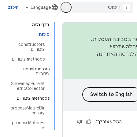
/
היכנס
בדף הזה
סיכום
פורמה בסביבה העסקית,
‫constructors
ברבעון השני וברבעון הרביעי. כדי ליצור ולתרום ל-AOSP, צריך להשתמש
ציבוריים
ד יפנה לגרסה האחרונה
‫methods ציבוריים
‫constructors
ציבוריים
ShowmapPullerM
etricCollector
‫methods ציבוריים
processMetricDir
ectory
המידע עזר לך?
processMetricFil
e