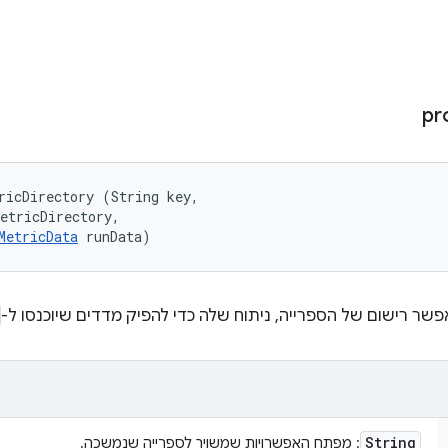
pr
ricDirectory (String key, 

etricDirectory, 

MetricData
 runData)
ר רישום של הספרייה, ניתוח שלה כדי להפיק מדדים שיוכנסו ל-
String
: מפתח האפשרויות שמשויך לספרייה שנמשכה.