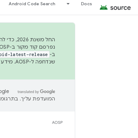
Android Code Search
Docs
החל משנת
ב-
oid-latest-release
שנדחפה ל-AOSP. מידע נוסף זמין במאמר
המועדפת עליך. בתרגומים
AOSP