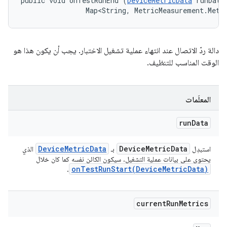
public void onTestRunEnd (
DeviceMetricData
 runData,
                Map<String, MetricMeasurement.Metr
دالة ردّ الاتصال عند انتهاء عملية تشغيل الاختبار. يجب أن يكون هذا هو
الوقت المناسب للتنظيف.
المعلَمات
run
Data
Device
Metric
Data
Device
Metric
Data
استبدِل
بـ
الذي
يحتوي على بيانات عملية التشغيل. سيكون الكائن نفسه كما كان خلال
onTestRunStart(
Device
Metric
Data)
.
current
Run
Metrics