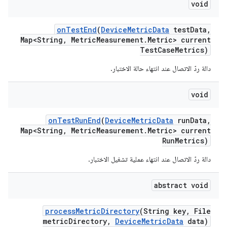
void
on
Test
End
(
Device
Metric
Data
test
Data
,
Map<String
,
Metric
Measurement
.
Metric> current
Test
Case
Metrics)
دالة ردّ الاتصال عند انتهاء حالة الاختبار.
void
on
Test
Run
End
(
Device
Metric
Data
run
Data
,
Map<String
,
Metric
Measurement
.
Metric> current
Run
Metrics)
دالة ردّ الاتصال عند انتهاء عملية تشغيل الاختبار.
abstract void
process
Metric
Directory
(String key
,
File
metric
Directory
,
Device
Metric
Data
data)