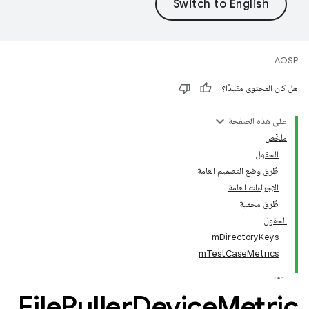
AOSP
هل كان المحتوى مفيدًا؟
على هذه الصفحة
ملخّص
الحقول
طُرق وضع التصميم العامة
الإجراءات العامة
طُرق محمية
الحقول
mDirectoryKeys
mTestCaseMetrics
File
Puller
Device
Metric