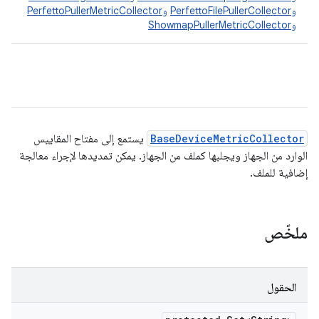
و
PerfettoFilePullerCollector
و
PerfettoPullerMetricCollector
و
ShowmapPullerMetricCollector
BaseDeviceMetricCollector
يستمع إلى مفتاح المقاييس
الوارد من الجهاز ويجلبها كملف من الجهاز. يمكن تمديدها لإجراء معالجة
إضافية للملف.
ملخّص
الحقول