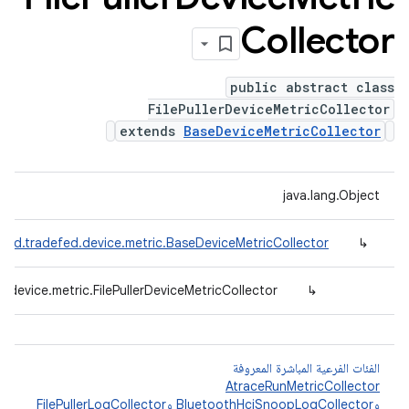
Collector
public abstract class
FilePullerDeviceMetricCollector
extends
BaseDeviceMetricCollector
java.lang.Object
oid.tradefed.device.metric.BaseDeviceMetricCollector
↳
.device.metric.FilePullerDeviceMetricCollector
↳
الفئات الفرعية المباشرة المعروفة
AtraceRunMetricCollector
و
BluetoothHciSnoopLogCollector
و
FilePullerLogCollector