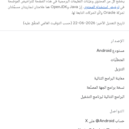
يخضع كل من المحتوى وعيّنات التعليمات البرمجية في هذه الصفحة للتراخيص الموضحّة
في
ترخيص استخدام المحتوى
. إنّ Java وOpenJDK هما علامتان تجاريتان مسجَّلتان
لشركة Oracle و/أو الشركات التابعة لها.
تاريخ التعديل الأخير: 2026-06-22 (حسب التوقيت العالمي المتفَّق عليه)
الإصدار
مستودع Android
المتطلّبات
التنزيل
معاينة البرامج الثنائية
نسخة برامج الجهة المصنِّعة
البرامج الثنائية لبرنامج التشغيل
التواصل
حساب ‎@Android على X