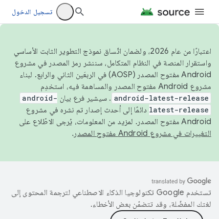
تسجيل الدخول
اعتبارًا من عام 2026، ولضمان اتّساق نموذج التطوير الثابت الأساسي
واستقرار المنصة في النظام المتكامل، سننشر رمز المصدر في مشروع
Android مفتوح المصدر (AOSP) في الربعَين الثاني والرابع. لبناء
مشروع Android مفتوح المصدر والمساهمة فيه، استخدِم
android-latest-release
. سيشير فرع بيان
android-
latest-release
دائمًا إلى أحدث إصدار تم نشره في مشروع
Android مفتوح المصدر. لمزيد من المعلومات، يُرجى الاطّلاع على
التغييرات في مشروع Android مفتوح المصدر
.
تستخدم Google تكنولوجيا الذكاء الاصطناعي لترجمة المحتوى إلى
لغتك المفضّلة، وقد تتضمّن بعض الأخطاء.