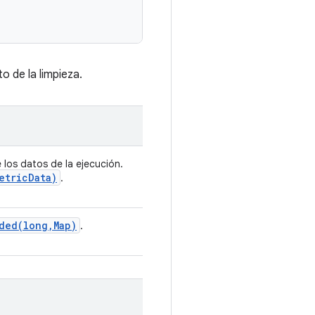
o de la limpieza.
los datos de la ejecución.
etric
Data)
.
ded(
long
,
Map)
.