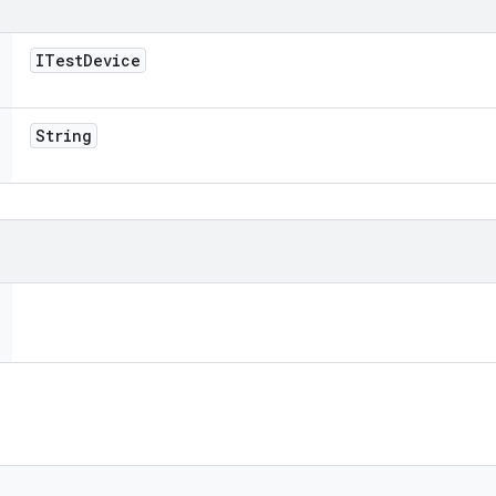
ITest
Device
String