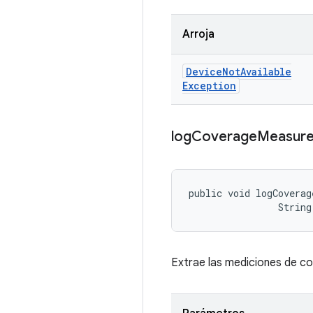
Arroja
Device
Not
Available
Exception
log
Coverage
Measur
public void logCoverag
                String
Extrae las mediciones de cob