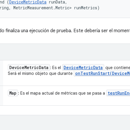
nd (
DeviceMetricData
 runData, 

ring, MetricMeasurement.Metric> runMetrics)
 finaliza una ejecución de prueba. Este debería ser el moment
Device
Metric
Data
Device
Metric
Data
: Es el
que contiene 
onTestRunStart(
Device
M
Será el mismo objeto que durante
Map
testRunEn
: Es el mapa actual de métricas que se pasa a