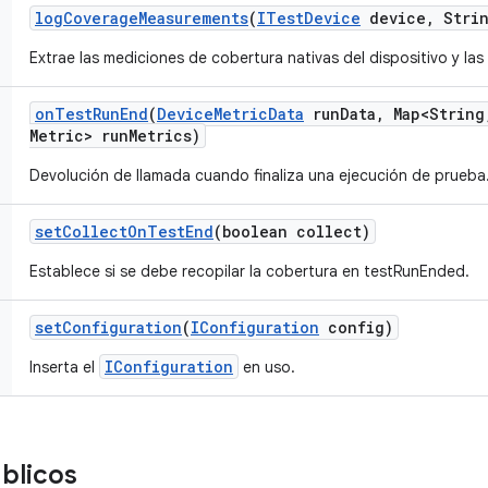
log
Coverage
Measurements
(
ITest
Device
device
,
Strin
Extrae las mediciones de cobertura nativas del dispositivo y las 
on
Test
Run
End
(
Device
Metric
Data
run
Data
,
Map<String
Metric> run
Metrics)
Devolución de llamada cuando finaliza una ejecución de prueba
set
Collect
On
Test
End
(boolean collect)
Establece si se debe recopilar la cobertura en testRunEnded.
set
Configuration
(
IConfiguration
config)
IConfiguration
Inserta el
en uso.
blicos