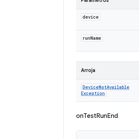
Parámetros
device
run
Name
Arroja
Device
Not
Available
Exception
on
Test
Run
End