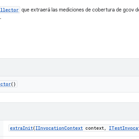
llector
que extraerá las mediciones de cobertura de gcov del
.
ector
()
extra
Init
(
IInvocation
Context
context
,
ITest
Invoca