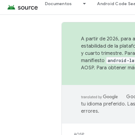
Documentos
Android Code Se
A partir de 2026, para 
estabilidad de la plata
y cuarto trimestre. Para
manifiesto
android-la
AOSP. Para obtener más
Goo
tu idioma preferido. L
errores.
AOSP