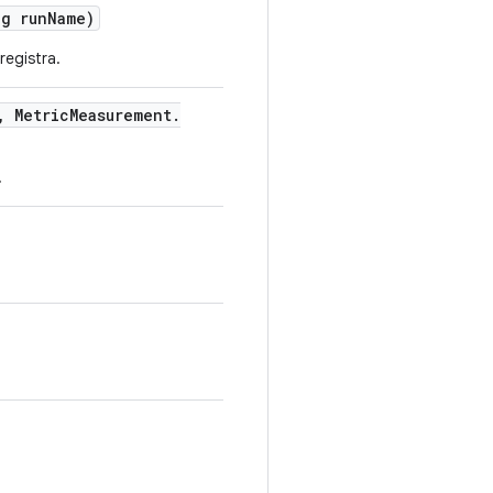
g run
Name)
registra.
,
Metric
Measurement
.
.