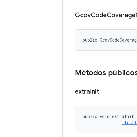
Gcov
Code
Coverage
public GcovCodeCoverag
Métodos público
extra
Init
public void extraInit 
ITestI