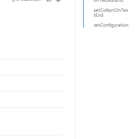
onTestRunEnd
setCollectOnTes
tEnd
setConfiguration