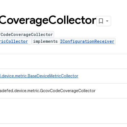
Coverage
Collector
vCodeCoverageCollector
ricCollector
implements
IConfigurationReceiver
.device.metric.BaseDeviceMetricCollector
radefed.device.metric.GcovCodeCoverageCollector