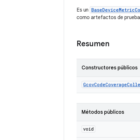
Es un
BaseDeviceMetricCo
como artefactos de prueba
Resumen
Constructores públicos
Gcov
Code
Coverage
Coll
Métodos públicos
void