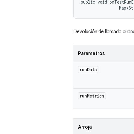
public void onTestRunE
                Map<St
Devolución de llamada cuando
Parámetros
run
Data
run
Metrics
Arroja