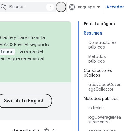
/
Acceder
En esta página
Resumen
table y garantizar la
Constructores
 el AOSP en el segundo
públicos
elease
. La rama del
Métodos
ente que se envió al
públicos
Constructores
públicos
GcovCodeCover
ageCollector
Métodos públicos
extraInit
logCoverageMea
surements
¿Te resultó útil?