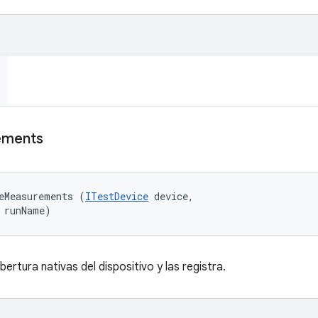
ements
eMeasurements (
ITestDevice
 device, 

 runName)
ertura nativas del dispositivo y las registra.