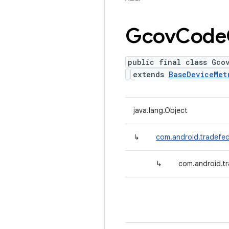
Gcov
Code
public final class Gco
extends
BaseDeviceMet
java.lang.Object
↳
com.android.tradefed
↳
com.android.t