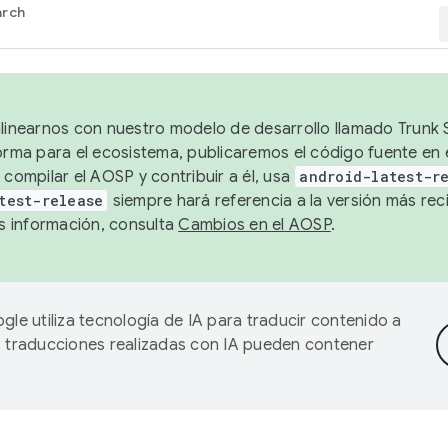
arch
alinearnos con nuestro modelo de desarrollo llamado Trunk S
forma para el ecosistema, publicaremos el código fuente en
 compilar el AOSP y contribuir a él, usa
android-latest-r
test-release
siempre hará referencia a la versión más reci
 información, consulta
Cambios en el AOSP
.
gle utiliza tecnología de IA para traducir contenido a
as traducciones realizadas con IA pueden contener