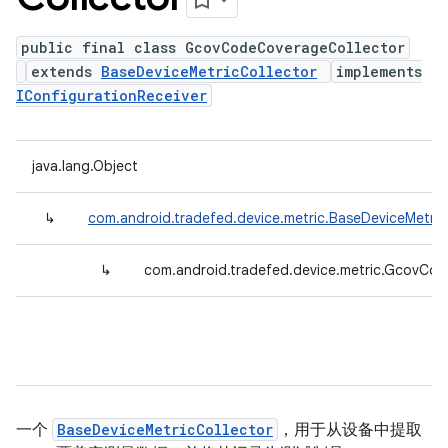
public final class GcovCodeCoverageCollector
extends
BaseDeviceMetricCollector
implements
IConfigurationReceiver
java.lang.Object
↳
com.android.tradefed.device.metric.BaseDeviceMetric
↳
com.android.tradefed.device.metric.GcovCo
一个
BaseDeviceMetricCollector
，用于从设备中提取