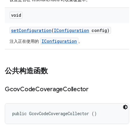
void
set
Configuration
(
IConfiguration
config)
IConfiguration
注入正在使用的
。
公共构造函数
Gcov
Code
Coverage
Collector
public GcovCodeCoverageCollector ()