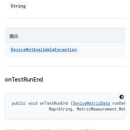
String
抛出
Device
Not
Available
Exception
on
Test
Run
End
public void onTestRunEnd (
DeviceMetricData
 runData,
                Map<String, MetricMeasurement.Metr