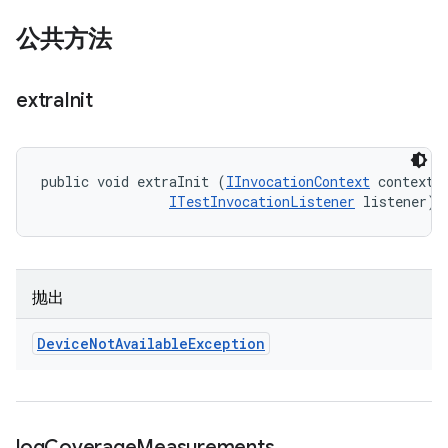
公共方法
extra
Init
public void extraInit (
IInvocationContext
 context, 
ITestInvocationListener
 listener)
抛出
Device
Not
Available
Exception
log
Coverage
Measurements