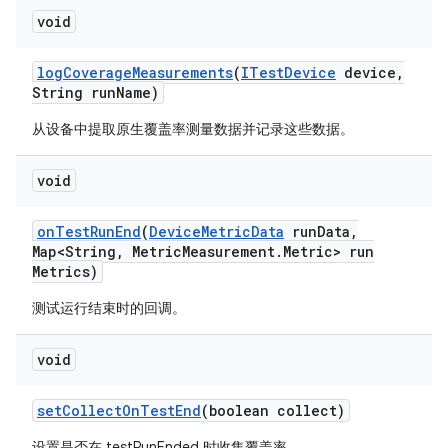
void
log
Coverage
Measurements
(
ITest
Device
device
,
String run
Name)
从设备中提取原生覆盖率测量数据并记录这些数据。
void
on
Test
Run
End
(
Device
Metric
Data
run
Data
,
Map<String
,
Metric
Measurement
.
Metric> run
Metrics)
测试运行结束时的回调。
void
set
Collect
On
Test
End
(boolean collect)
设置是否在 testRunEnded 时收集覆盖率。