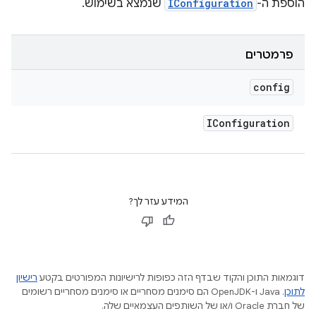
הוספת ה-
IConfiguration
שנמצא בשימוש.
פרמטרים
config
IConfiguration
המידע עזר לך?
דוגמאות התוכן והקוד שבדף הזה כפופות לרישיונות המפורטים בקטע
רישיון
לתוכן
.‏ Java ו-OpenJDK הם סימנים מסחריים או סימנים מסחריים רשומים
של חברת Oracle ו/או של השותפים העצמאיים שלה.