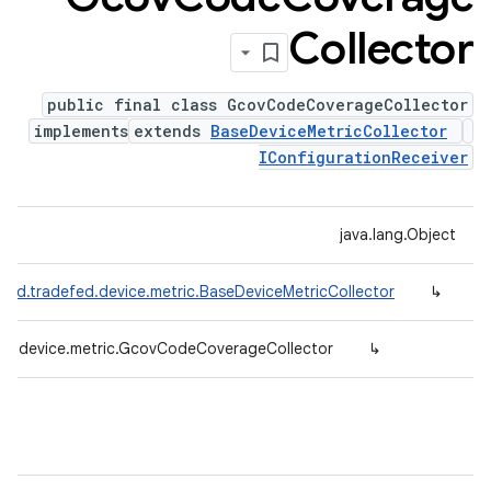
Collector
public final class GcovCodeCoverageCollector
implements
extends
BaseDeviceMetricCollector
IConfigurationReceiver
java.lang.Object
oid.tradefed.device.metric.BaseDeviceMetricCollector
↳
ed.device.metric.GcovCodeCoverageCollector
↳