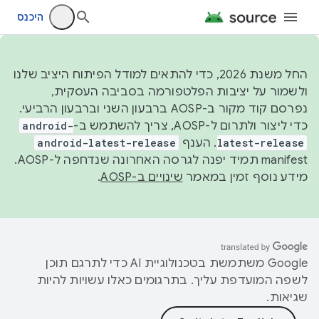
היכנס
החל משנת 2026, כדי להתאים למודל הפיתוח היציב שלנו
ולשמור על יציבות הפלטפורמה בסביבה העסקית,
נפרסם קוד מקור ב-AOSP ברבעון השני וברבעון הרביעי.
כדי ליצור ולתרום ל-AOSP, צריך להשתמש ב-
android-
latest-release
. הענף
android-latest-release
manifest תמיד יפנה לגרסה האחרונה שנדחפה ל-AOSP.
מידע נוסף זמין במאמר
שינויים ב-AOSP
.
‫Google משתמשת בטכנולוגיית AI כדי לתרגם תוכן
לשפה המועדפת עליך. בתרגומים כאלו עשויות להיות
שגיאות.