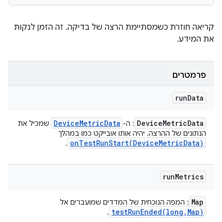
קריאה חוזרת כשמסתיימת הרצה של בדיקה. זה הזמן לנקות
את המידע.
פרמטרים
run
Data
Device
Metric
Data
Device
Metric
Data
: ה-
שמכיל את
הנתונים של ההרצה. יהיה אותו אובייקט כמו במהלך
onTestRunStart(
Device
Metric
Data)
.
run
Metrics
Map
: המפה הנוכחית של המדדים שמועברים אל
testRunEnded(
long
,
Map)
.