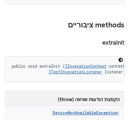
‫methods ציבוריים
extra
Init
public void extraInit (
IInvocationContext
 context, 
ITestInvocationListener
 listener)
הקפצת הודעות שגיאה (throw)
Device
Not
Available
Exception