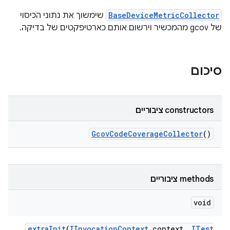
BaseDeviceMetricCollector
שימשוך את נתוני הכיסוי
של gcov מהמכשיר וירשום אותם כארטיפקטים של בדיקה.
סיכום
‫constructors ציבוריים
Gcov
Code
Coverage
Collector
()
‫methods ציבוריים
void
extra
Init
(
IInvocation
Context
context
,
ITest