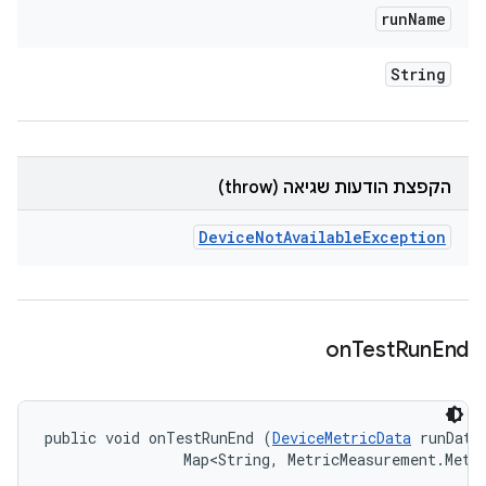
run
Name
String
הקפצת הודעות שגיאה (throw)
Device
Not
Available
Exception
on
Test
Run
End
public void onTestRunEnd (
DeviceMetricData
 runData,
                Map<String, MetricMeasurement.Metr