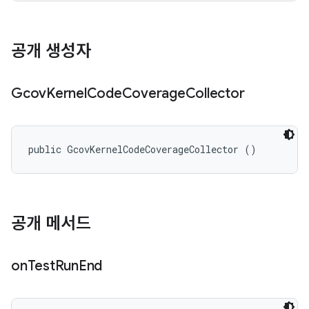
공개 생성자
Gcov
Kernel
Code
Coverage
Collector
public GcovKernelCodeCoverageCollector ()
공개 메서드
on
Test
Run
End