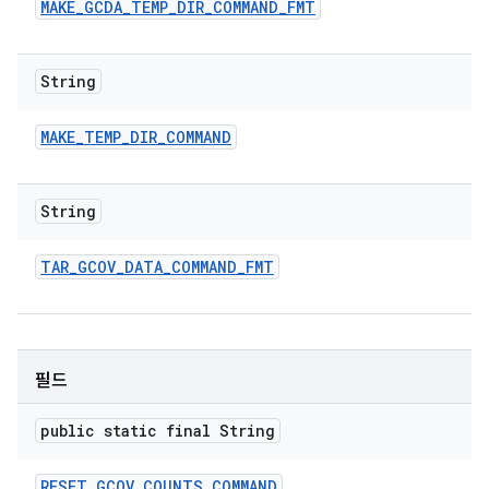
MAKE
_
GCDA
_
TEMP
_
DIR
_
COMMAND
_
FMT
String
MAKE
_
TEMP
_
DIR
_
COMMAND
String
TAR
_
GCOV
_
DATA
_
COMMAND
_
FMT
필드
public static final String
RESET
_
GCOV
_
COUNTS
_
COMMAND