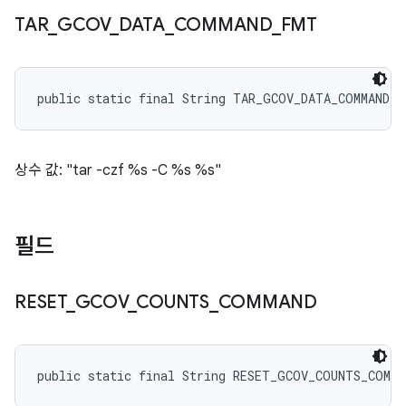
TAR
_
GCOV
_
DATA
_
COMMAND
_
FMT
public static final String TAR_GCOV_DATA_COMMAND_F
상수 값: "tar -czf %s -C %s %s"
필드
RESET
_
GCOV
_
COUNTS
_
COMMAND
public static final String RESET_GCOV_COUNTS_COMMA