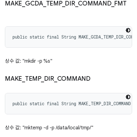
MAKE
_
GCDA
_
TEMP
_
DIR
_
COMMAND
_
FMT
public static final String MAKE_GCDA_TEMP_DIR_COMM
상수 값: "mkdir -p %s"
MAKE
_
TEMP
_
DIR
_
COMMAND
public static final String MAKE_TEMP_DIR_COMMAND
상수 값: "mktemp -d -p /data/local/tmp/"