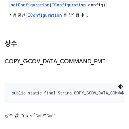
set
Configuration
(
IConfiguration
config)
IConfiguration
사용 중인
을 삽입합니다.
상수
COPY
_
GCOV
_
DATA
_
COMMAND
_
FMT
public static final String COPY_GCOV_DATA_COMMAND
상수 값: "cp -rf %s/* %s"