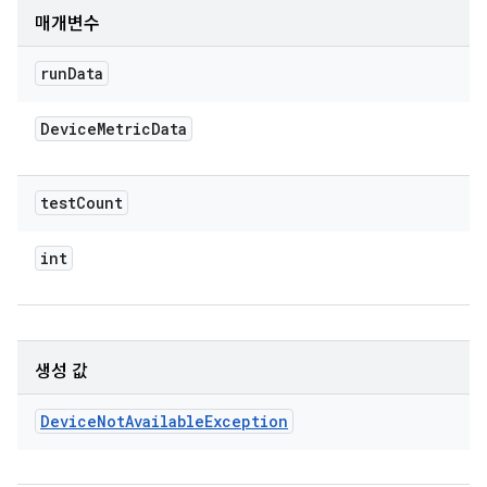
매개변수
run
Data
Device
Metric
Data
test
Count
int
생성 값
Device
Not
Available
Exception