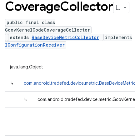
Coverage
Collector
public final class
GcovKernelCodeCoverageCollector
extends
BaseDeviceMetricCollector
implements
IConfigurationReceiver
java.lang.Object
↳
com.android.tradefed.device.metric.BaseDeviceMetricCo
↳
com.android.tradefed.device.metric.GcovKernel