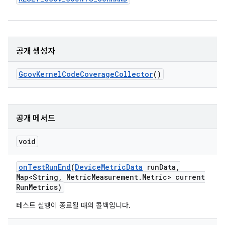
공개 생성자
Gcov
Kernel
Code
Coverage
Collector
()
공개 메서드
void
on
Test
Run
End
(
Device
Metric
Data
run
Data
,
Map<String
,
Metric
Measurement
.
Metric> current
Run
Metrics)
테스트 실행이 종료될 때의 콜백입니다.