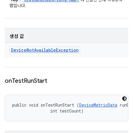
맵입니다.
생성 값
Device
Not
Available
Exception
on
Test
Run
Start
public void onTestRunStart (
DeviceMetricData
 runDat
                int testCount)