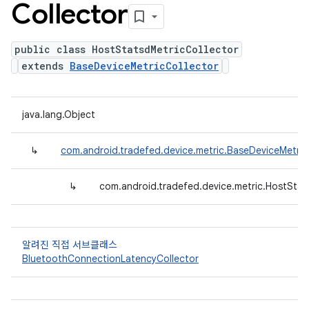
Collector
public class HostStatsdMetricCollector
extends
BaseDeviceMetricCollector
java.lang.Object
↳
com.android.tradefed.device.metric.BaseDeviceMetric
↳
com.android.tradefed.device.metric.HostStat
알려진 직접 서브클래스
BluetoothConnectionLatencyCollector