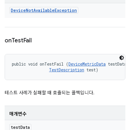
Device
Not
Available
Exception
on
Test
Fail
public void onTestFail (
DeviceMetricData
 testData, 
TestDescription
 test)
테스트 사례가 실패할 때 호출되는 콜백입니다.
매개변수
test
Data