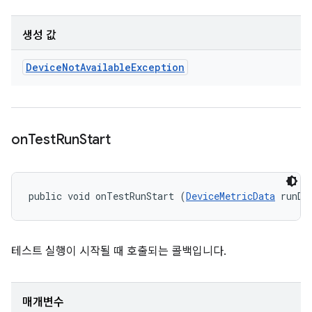
생성 값
Device
Not
Available
Exception
on
Test
Run
Start
public void onTestRunStart (
DeviceMetricData
 runDa
테스트 실행이 시작될 때 호출되는 콜백입니다.
매개변수