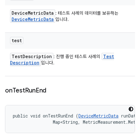
Device
Metric
Data
: 테스트 사례의 데이터를 보유하는
Device
Metric
Data
입니다.
test
Test
Description
Test
: 진행 중인 테스트 사례의
Description
입니다.
on
Test
Run
End
public void onTestRunEnd (
DeviceMetricData
 runData,
                Map<String, MetricMeasurement.Metr