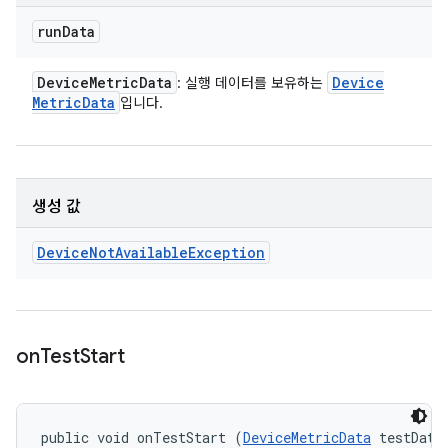
run
Data
Device
Metric
Data
Device
: 실행 데이터를 보유하는
Metric
Data
입니다.
생성 값
Device
Not
Available
Exception
on
Test
Start
public void onTestStart (
DeviceMetricData
 testData