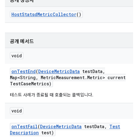
공개 생성자
Host
Statsd
Metric
Collector
()
공개 메서드
void
on
Test
End
(
Device
Metric
Data
test
Data
,
Map<String
,
Metric
Measurement
.
Metric> current
Test
Case
Metrics)
테스트 사례가 종료될 때 호출되는 콜백입니다.
void
on
Test
Fail
(
Device
Metric
Data
test
Data
,
Test
Description
test)