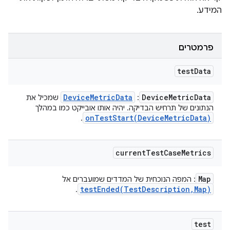
המידע.
פרמטרים
test
Data
Device
Metric
Data
Device
Metric
Data
:
שמכיל את
הנתונים של תרחיש הבדיקה. יהיה אותו אובייקט כמו במהלך
onTestStart(
Device
Metric
Data)
.
current
Test
Case
Metrics
Map
: המפה הנוכחית של המדדים שמועברים אל
testEnded(
Test
Description
,
Map)
.
test