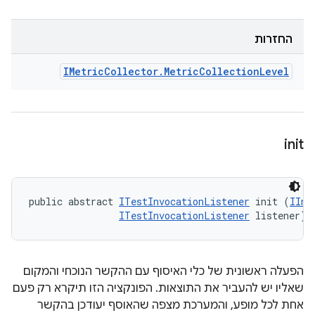
החזרות
IMetric
Collector
.
Metric
Collection
Level
init
public abstract 
ITestInvocationListener
 init (
IInv
ITestInvocationListener
 listener)
הפעלה ראשונית של כלי האיסוף עם ההקשר הנוכחי והמקום
שאליו יש להעביר את התוצאות. הפונקציה הזו תיקרא רק פעם
אחת לכל מופע, והמערכת מצפה שהאוסף יעודכן בהקשר