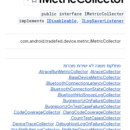
public interface IMetricCollector
implements
IDisableable
,
ILogSaverListener
com.android.tradefed.device.metric.IMetricCollector
מחלקות משנה לא ישירות מוכרות
AtraceCollector
,‏
AtraceRunMetricCollector
,‏
BaseDeviceMetricCollector
,‏
BluetoothConnectionLatencyCollector
,‏
BluetoothConnectionStateCollector
,‏
BluetoothHciSnoopLogCollector
,‏
BugreportzOnFailureCollector
,‏
BugreportzOnTestCaseFailureCollector
,‏
ClangCodeCoverageCollector
,‏
CodeCoverageCollector
,‏
CountTestCasesCollector
,‏
DebugHostLogOnFailureCollector
,‏
DeviceTraceCollector
,‏
FilePullerDeviceMetricCollector
,‏
FilePullerLogCollector
ועוד