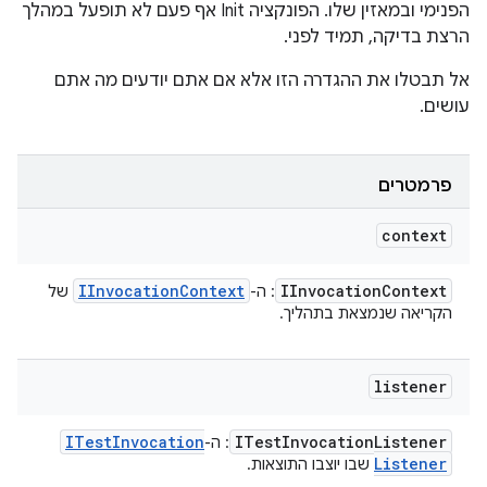
הפנימי ובמאזין שלו. הפונקציה Init אף פעם לא תופעל במהלך
הרצת בדיקה, תמיד לפני.
אל תבטלו את ההגדרה הזו אלא אם אתם יודעים מה אתם
עושים.
פרמטרים
context
IInvocation
Context
IInvocation
Context
: ה-
של
הקריאה שנמצאת בתהליך.
listener
ITest
Invocation
ITest
Invocation
Listener
: ה-
Listener
שבו יוצבו התוצאות.