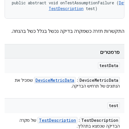
public abstract void onTestAssumptionFailure (
Devi
TestDescription
 test)
התקשרות חזרה כשמקרה בדיקה נכשל בגלל כשל בהנחה.
פרמטרים
test
Data
Device
Metric
Data
Device
Metric
Data
:
שמכיל את
הנתונים של תרחיש הבדיקה.
test
Test
Description
Test
Description
:
של מקרה
הבדיקה שנמצא בתהליך.