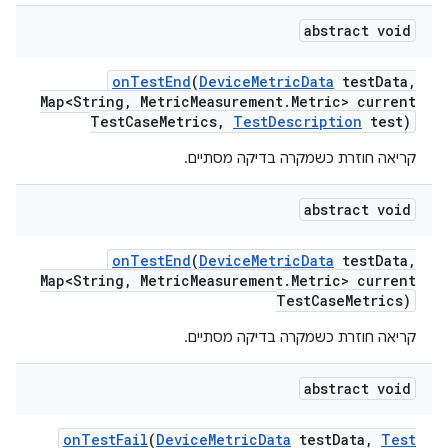
abstract void
on
Test
End
(
Device
Metric
Data
test
Data
,
Map<String
,
Metric
Measurement
.
Metric> current
Test
Case
Metrics
,
Test
Description
test)
קריאה חוזרת כשמקרה בדיקה מסתיים.
abstract void
on
Test
End
(
Device
Metric
Data
test
Data
,
Map<String
,
Metric
Measurement
.
Metric> current
Test
Case
Metrics)
קריאה חוזרת כשמקרה בדיקה מסתיים.
abstract void
on
Test
Fail
(
Device
Metric
Data
test
Data
,
Test