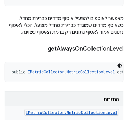
מאפשר לאוספים להפעיל איסוף מדדים כברירת מחדל.
כשאוסף מדדים שמוגדר כברירת מחדל מופעל, הכלי לאיסוף
נתונים אמור לאסוף נתונים רק ברמת האיסוף שצוינה.
get
Always
On
Collection
Level
public 
IMetricCollector.MetricCollectionLevel
 getA
החזרות
IMetric
Collector
.
Metric
Collection
Level