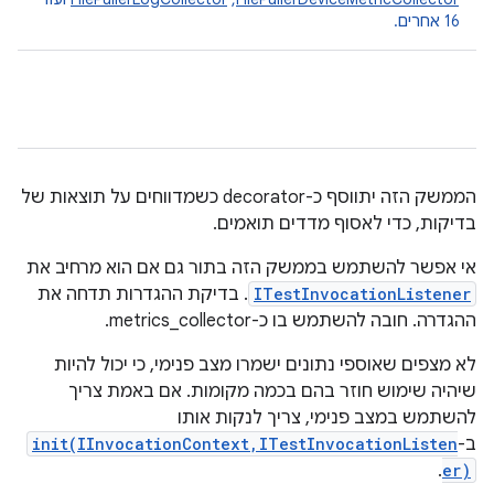
16 אחרים.
הממשק הזה יתווסף כ-decorator כשמדווחים על תוצאות של
בדיקות, כדי לאסוף מדדים תואמים.
אי אפשר להשתמש בממשק הזה בתור
גם אם הוא מרחיב את
ITestInvocationListener
. בדיקת ההגדרות תדחה את
ההגדרה. חובה להשתמש בו כ-metrics_collector.
לא מצפים שאוספי נתונים ישמרו מצב פנימי, כי יכול להיות
שיהיה שימוש חוזר בהם בכמה מקומות. אם באמת צריך
להשתמש במצב פנימי, צריך לנקות אותו
ב-
init(IInvocationContext,ITestInvocationListen
.
er)