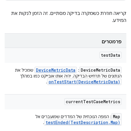
קריאה חוזרת כשמקרה בדיקה מסתיים. זה הזמן לנקות את
המידע.
פרמטרים
test
Data
Device
Metric
Data
Device
Metric
Data
:
שמכיל את
הנתונים של תרחיש הבדיקה. יהיה אותו אובייקט כמו במהלך
onTestStart(
Device
Metric
Data)
.
current
Test
Case
Metrics
Map
: המפה הנוכחית של המדדים שמועברים אל
testEnded(
Test
Description
,
Map)
.