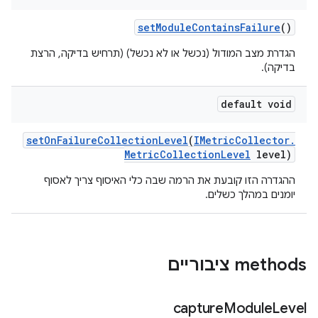
set
Module
Contains
Failure
()
הגדרת מצב המודול (נכשל או לא נכשל) (תרחיש בדיקה, הרצת
בדיקה).
default void
set
On
Failure
Collection
Level
(
IMetric
Collector
.
Metric
Collection
Level
level)
ההגדרה הזו קובעת את הרמה שבה כלי האיסוף צריך לאסוף
יומנים במהלך כשלים.
‫methods ציבוריים
capture
Module
Level