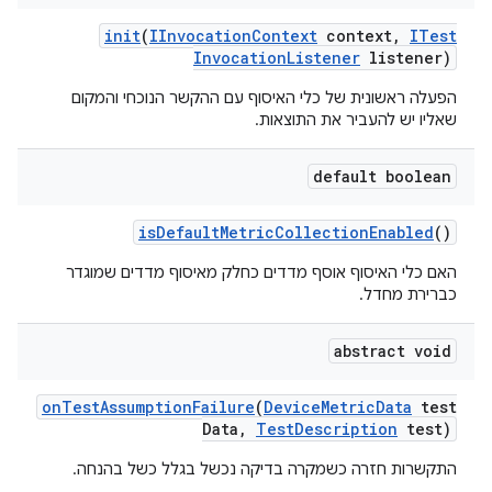
init
(
IInvocation
Context
context
,
ITest
Invocation
Listener
listener)
הפעלה ראשונית של כלי האיסוף עם ההקשר הנוכחי והמקום
שאליו יש להעביר את התוצאות.
default boolean
is
Default
Metric
Collection
Enabled
()
האם כלי האיסוף אוסף מדדים כחלק מאיסוף מדדים שמוגדר
כברירת מחדל.
abstract void
on
Test
Assumption
Failure
(
Device
Metric
Data
test
Data
,
Test
Description
test)
התקשרות חזרה כשמקרה בדיקה נכשל בגלל כשל בהנחה.