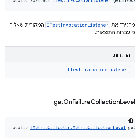
public abstract 
ITestInvocationListener
 getInvocat
מחזירה את
ITestInvocationListener
המקורית שאליה
מועברות התוצאות.
החזרות
ITest
Invocation
Listener
get
On
Failure
Collection
Level
public 
IMetricCollector.MetricCollectionLevel
 getO