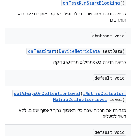
on
Test
Run
Start
Blocking
()
קריאה חוזרת מפורשת כדי להפעיל מאסף באופן ידני אם הוא
תומך בכך.
abstract void
on
Test
Start
(
Device
Metric
Data
test
Data)
קריאה חוזרת כשמתחילים תרחיש בדיקה.
default void
set
Always
On
Collection
Level
(
IMetric
Collector
.
Metric
Collection
Level
level)
מגדירה את הרמה שבה כלי האיסוף צריך לאסוף יומנים, ללא
קשר לכשלים.
default void