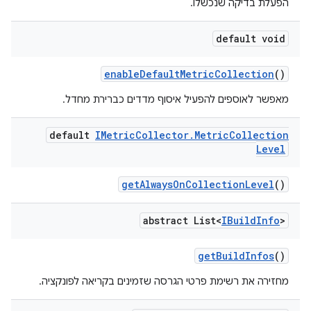
הפעלת בדיקה שנכשלו.
default void
enable
Default
Metric
Collection
()
מאפשר לאוספים להפעיל איסוף מדדים כברירת מחדל.
default
IMetric
Collector
.
Metric
Collection
Level
get
Always
On
Collection
Level
()
abstract List<
IBuild
Info
>
get
Build
Infos
()
מחזירה את רשימת פרטי הגרסה שזמינים בקריאה לפונקציה.