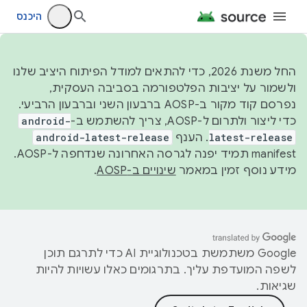
היכנס
החל משנת 2026, כדי להתאים למודל הפיתוח היציב שלנו
ולשמור על יציבות הפלטפורמה בסביבה העסקית,
נפרסם קוד מקור ב-AOSP ברבעון השני וברבעון הרביעי.
כדי ליצור ולתרום ל-AOSP, צריך להשתמש ב-
android-
latest-release
. הענף
android-latest-release
manifest תמיד יפנה לגרסה האחרונה שנדחפה ל-AOSP.
מידע נוסף זמין במאמר
שינויים ב-AOSP
.
‫Google משתמשת בטכנולוגיית AI כדי לתרגם תוכן
לשפה המועדפת עליך. בתרגומים כאלו עשויות להיות
שגיאות.