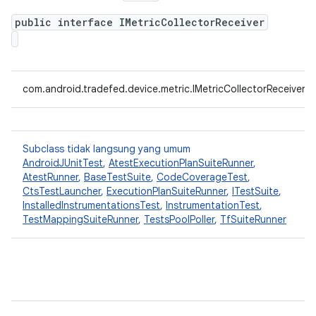
public interface IMetricCollectorReceiver
com.android.tradefed.device.metric.IMetricCollectorReceiver
Subclass tidak langsung yang umum
AndroidJUnitTest
,
AtestExecutionPlanSuiteRunner
,
AtestRunner
,
BaseTestSuite
,
CodeCoverageTest
,
CtsTestLauncher
,
ExecutionPlanSuiteRunner
,
ITestSuite
,
InstalledInstrumentationsTest
,
InstrumentationTest
,
TestMappingSuiteRunner
,
TestsPoolPoller
,
TfSuiteRunner