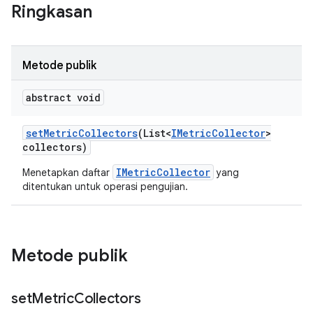
Ringkasan
Metode publik
abstract void
set
Metric
Collectors
(List<
IMetric
Collector
>
collectors)
IMetricCollector
Menetapkan daftar
yang
ditentukan untuk operasi pengujian.
Metode publik
set
Metric
Collectors