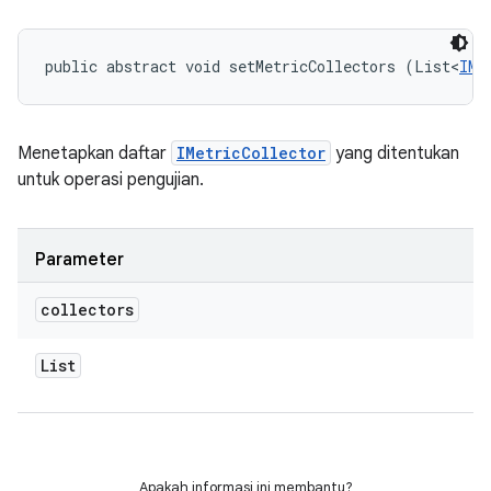
public abstract void setMetricCollectors (List<
IMe
Menetapkan daftar
IMetricCollector
yang ditentukan
untuk operasi pengujian.
Parameter
collectors
List
Apakah informasi ini membantu?