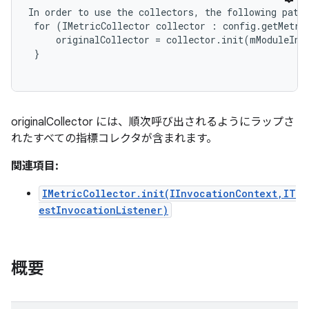
In order to use the collectors, the following patte
 for (IMetricCollector collector : config.getMetric
     originalCollector = collector.init(mModuleInvo
 }

originalCollector には、順次呼び出されるようにラップさ
れたすべての指標コレクタが含まれます。
関連項目:
IMetricCollector.init(IInvocationContext,IT
estInvocationListener)
概要