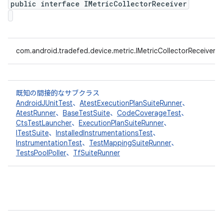
public interface IMetricCollectorReceiver
com.android.tradefed.device.metric.IMetricCollectorReceiver
既知の間接的なサブクラス
AndroidJUnitTest
、
AtestExecutionPlanSuiteRunner
、
AtestRunner
、
BaseTestSuite
、
CodeCoverageTest
、
CtsTestLauncher
、
ExecutionPlanSuiteRunner
、
ITestSuite
、
InstalledInstrumentationsTest
、
InstrumentationTest
、
TestMappingSuiteRunner
、
TestsPoolPoller
、
TfSuiteRunner