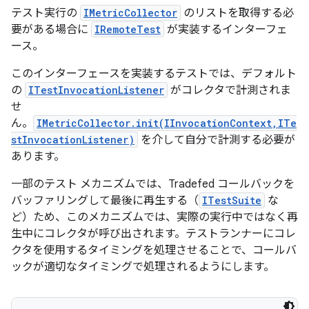
テスト実行の
IMetricCollector
のリストを取得する必
要がある場合に
IRemoteTest
が実装するインターフェ
ース。
このインターフェースを実装するテストでは、デフォルト
の
ITestInvocationListener
がコレクタで計測されま
せ
ん。
IMetricCollector.init(IInvocationContext,ITe
stInvocationListener)
を介して自分で計測する必要が
あります。
一部のテスト メカニズムでは、Tradefed コールバックを
バッファリングして最後に再生する（
ITestSuite
な
ど）ため、このメカニズムでは、実際の実行中ではなく再
生中にコレクタが呼び出されます。テストランナーにコレ
クタを使用するタイミングを処理させることで、コールバ
ックが適切なタイミングで処理されるようにします。