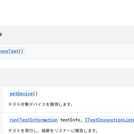
タ
ions
Test
()
get
Device
()
テスト対象デバイスを取得します。
run
(
Test
Information
test
Info
,
ITest
Invocation
List
テストを実行し、結果をリスナーに報告します。