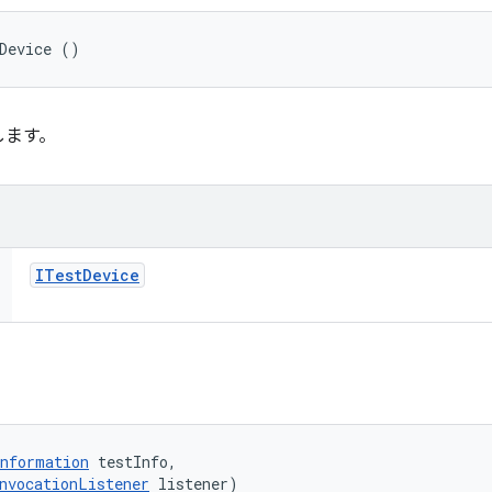
Device ()
します。
ITest
Device
nformation
 testInfo, 

nvocationListener
 listener)