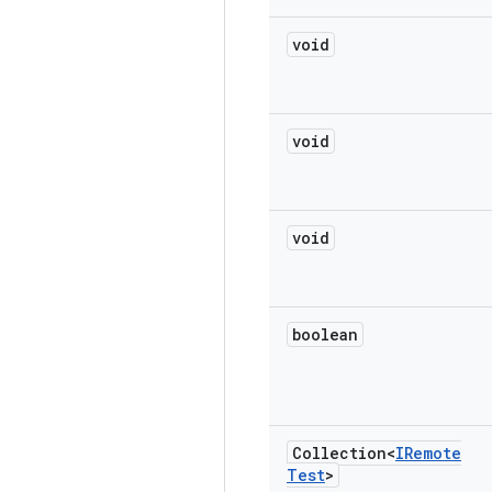
void
void
void
boolean
Collection<
IRemote
Test
>