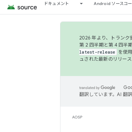
ドキュメント
Android ソース
2026 年より、トラ
第 2 四半期と第 4 四
latest-release
を使用
ュされた最新のリリース
Go
翻訳しています。AI 
AOSP