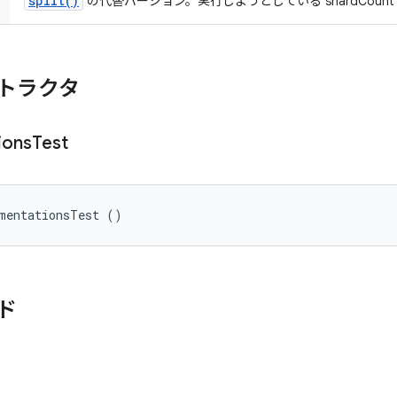
split()
の代替バージョン。実行しようとしている shardCoun
トラクタ
ions
Test
umentationsTest ()
ド