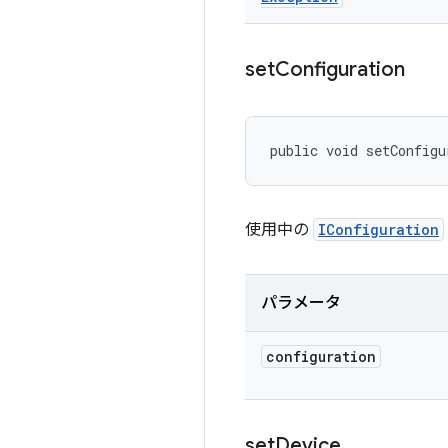
set
Configuration
public void setConfigu
使用中の
IConfiguration
パラメータ
configuration
set
Device