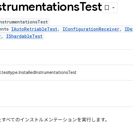
strumentations
Test
nstrumentationsTest
ents
IAutoRetriableTest
,
IConfigurationReceiver
,
IDe
r
,
IShardableTest
testtype.InstalledInstrumentationsTest
たすべてのインストルメンテーションを実行します。