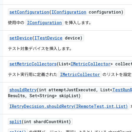
set
Configuration
(
IConfiguration
configuration)
IConfiguration
使用中の
を挿入します。
set
Device
(
ITest
Device
device)
テスト対象デバイスを挿入します。
set
Metric
Collectors
(List<
IMetric
Collector
> collec
IMetricCollector
テスト実行用に定義された
のリストを設定
should
Retry
(int attempt
Just
Executed
,
List<
Test
Run
Results
,
Set<String> skip
List)
IRetryDecision.shouldRetry(IRemoteTest,int,List)
split
(int shard
Count
Hint)