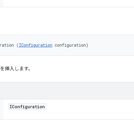
ration (
IConfiguration
 configuration)
を挿入します。
IConfiguration