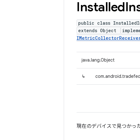
Installed
In
public class InstalledI
extends Object
implem
IMetricCollectorReceive
java.lang.Object
↳
com.android.tradefed.
現在のデバイスで見つかっ