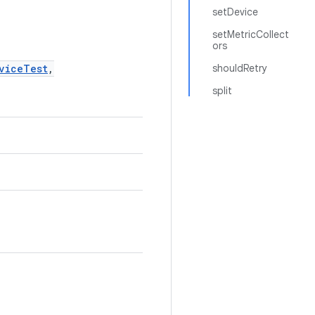
setDevice
setMetricCollect
ors
viceTest
,
shouldRetry
split