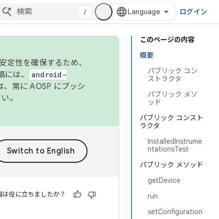
/
ログイン
このページの内容
概要
の安定性を確保するため、
パブリック コン
投稿には、
android-
ストラクタ
、常に AOSP にプッシ
パブリック メソ
さい。
ッド
パブリック コンスト
ラクタ
InstalledInstrume
ntationsTest
パブリック メソッド
getDevice
報は役に立ちましたか？
run
setConfiguration