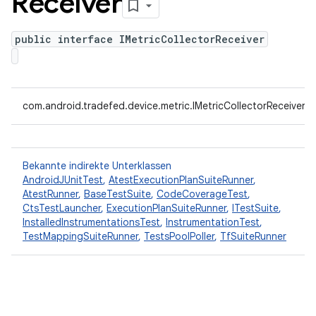
Receiver
public interface IMetricCollectorReceiver
com.android.tradefed.device.metric.IMetricCollectorReceiver
Bekannte indirekte Unterklassen
AndroidJUnitTest
,
AtestExecutionPlanSuiteRunner
,
AtestRunner
,
BaseTestSuite
,
CodeCoverageTest
,
CtsTestLauncher
,
ExecutionPlanSuiteRunner
,
ITestSuite
,
InstalledInstrumentationsTest
,
InstrumentationTest
,
TestMappingSuiteRunner
,
TestsPoolPoller
,
TfSuiteRunner