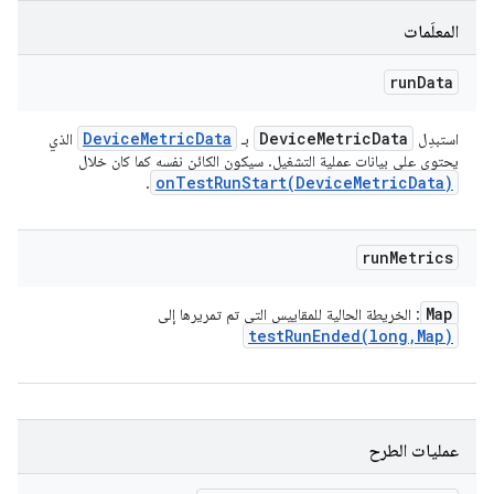
المعلَمات
run
Data
Device
Metric
Data
Device
Metric
Data
استبدِل
بـ
الذي
يحتوي على بيانات عملية التشغيل. سيكون الكائن نفسه كما كان خلال
onTestRunStart(
Device
Metric
Data)
.
run
Metrics
Map
: الخريطة الحالية للمقاييس التي تم تمريرها إلى
testRunEnded(
long
,
Map)
عمليات الطرح