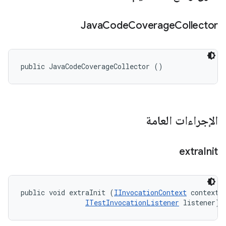
Java
Code
Coverage
Collector
public JavaCodeCoverageCollector ()
الإجراءات العامة
extra
Init
public void extraInit (
IInvocationContext
 context, 
ITestInvocationListener
 listener)