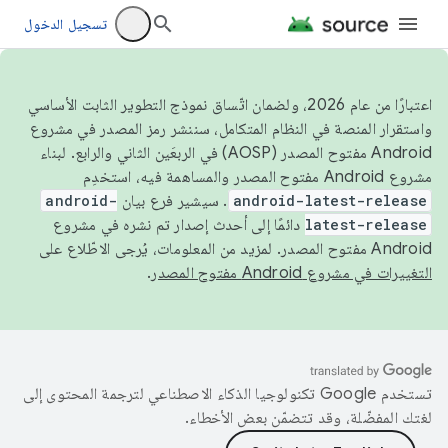
تسجيل الدخول
اعتبارًا من عام 2026، ولضمان اتّساق نموذج التطوير الثابت الأساسي
واستقرار المنصة في النظام المتكامل، سننشر رمز المصدر في مشروع
Android مفتوح المصدر (AOSP) في الربعَين الثاني والرابع. لبناء
مشروع Android مفتوح المصدر والمساهمة فيه، استخدِم
android-latest-release
. سيشير فرع بيان
android-
latest-release
دائمًا إلى أحدث إصدار تم نشره في مشروع
Android مفتوح المصدر. لمزيد من المعلومات، يُرجى الاطّلاع على
التغييرات في مشروع Android مفتوح المصدر
.
تستخدم Google تكنولوجيا الذكاء الاصطناعي لترجمة المحتوى إلى
لغتك المفضّلة، وقد تتضمّن بعض الأخطاء.