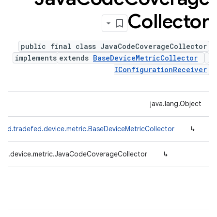
Collector
public final class JavaCodeCoverageCollector
implements
extends
BaseDeviceMetricCollector
IConfigurationReceiver
java.lang.Object
oid.tradefed.device.metric.BaseDeviceMetricCollector
↳
fed.device.metric.JavaCodeCoverageCollector
↳