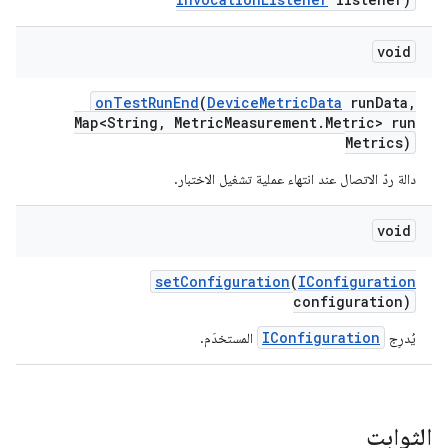
void
on
Test
Run
End
(
Device
Metric
Data
run
Data
,
Map<String
,
Metric
Measurement
.
Metric> run
Metrics)
دالة ردّ الاتصال عند انتهاء عملية تشغيل الاختبار.
void
set
Configuration
(
IConfiguration
configuration)
IConfiguration
يُدرِج
المستخدَم.
الثوابت