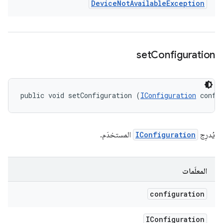
Device
Not
Available
Exception
set
Configuration
public void setConfiguration (
IConfiguration
 confi
يُدرِج
IConfiguration
المستخدَم.
المعلَمات
configuration
IConfiguration