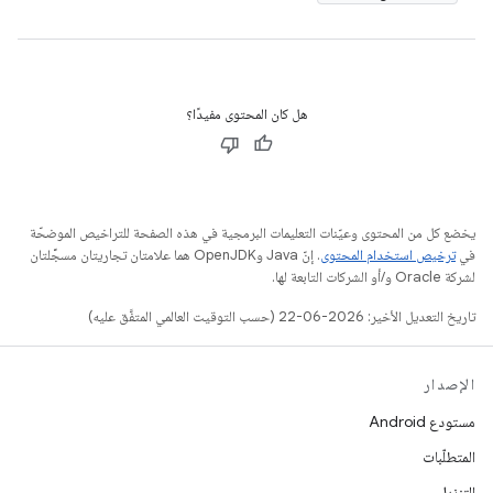
هل كان المحتوى مفيدًا؟
يخضع كل من المحتوى وعيّنات التعليمات البرمجية في هذه الصفحة للتراخيص الموضحّة
في
ترخيص استخدام المحتوى
. إنّ Java وOpenJDK هما علامتان تجاريتان مسجَّلتان
لشركة Oracle و/أو الشركات التابعة لها.
تاريخ التعديل الأخير: 2026-06-22 (حسب التوقيت العالمي المتفَّق عليه)
الإصدار
مستودع Android
المتطلّبات
التنزيل