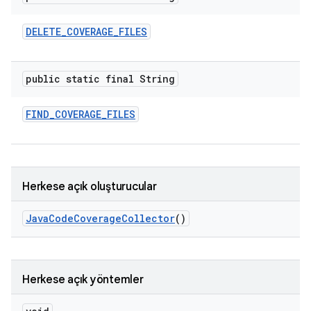
DELETE
_
COVERAGE
_
FILES
public static final String
FIND
_
COVERAGE
_
FILES
Herkese açık oluşturucular
Java
Code
Coverage
Collector
()
Herkese açık yöntemler