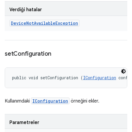
Verdiği hatalar
Device
Not
Available
Exception
set
Configuration
public void setConfiguration (
IConfiguration
 confi
Kullanımdaki
IConfiguration
örneğini ekler.
Parametreler