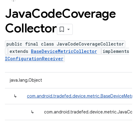
Java
Code
Coverage
Collector
public final class JavaCodeCoverageCollector
extends
BaseDeviceMetricCollector
implements
IConfigurationReceiver
java.lang.Object
↳
com.android.tradefed.device.metric.BaseDeviceMetric
↳
com.android.tradefed.device.metric.JavaCod