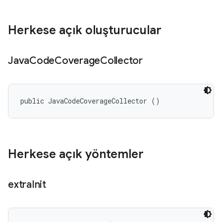
Herkese açık oluşturucular
Java
Code
Coverage
Collector
public JavaCodeCoverageCollector ()
Herkese açık yöntemler
extra
Init