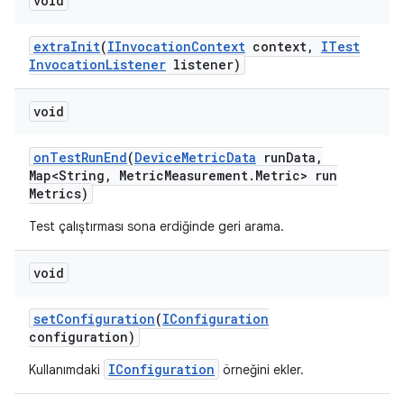
void
extra
Init
(
IInvocation
Context
context
,
ITest
Invocation
Listener
listener)
void
on
Test
Run
End
(
Device
Metric
Data
run
Data
,
Map<String
,
Metric
Measurement
.
Metric> run
Metrics)
Test çalıştırması sona erdiğinde geri arama.
void
set
Configuration
(
IConfiguration
configuration)
IConfiguration
Kullanımdaki
örneğini ekler.