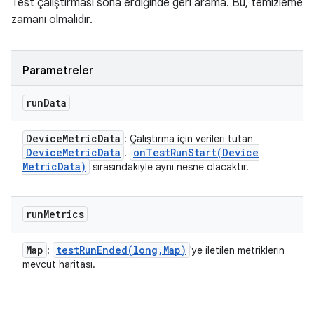
Test çalıştırması sona erdiğinde geri arama. Bu, temizleme
zamanı olmalıdır.
Parametreler
run
Data
Device
Metric
Data
: Çalıştırma için verileri tutan
Device
Metric
Data
onTestRunStart(
Device
.
Metric
Data)
sırasındakiyle aynı nesne olacaktır.
run
Metrics
Map
testRunEnded(
long
,
Map)
:
'ye iletilen metriklerin
mevcut haritası.