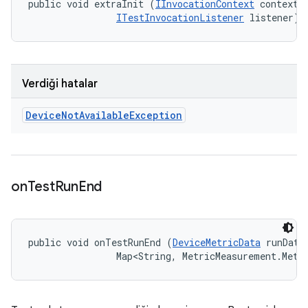
public void extraInit (
IInvocationContext
 context, 
ITestInvocationListener
 listener)
Verdiği hatalar
Device
Not
Available
Exception
on
Test
Run
End
public void onTestRunEnd (
DeviceMetricData
 runData,
                Map<String, MetricMeasurement.Metr