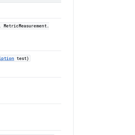
,
Metric
Measurement
.
iption
test)