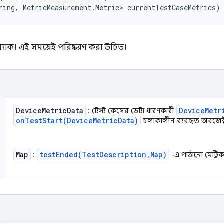
ring, MetricMeasurement.Metric> currentTestCaseMetrics)
্যাক। এই সময়েই পরিষ্করণ করা উচিত।
Device
Metric
Data
Device
Metr
: টেস্ট কেসের ডেটা ধারণকারী
onTestStart(
Device
Metric
Data)
চলাকালীন ব্যবহৃত অবজেক
Map
testEnded(
Test
Description
,
Map)
:
-এ পাঠানো মেট্রিক