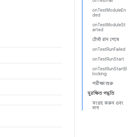
onTestFail
onTestModuleEn
ded
onTestModuleSt
arted
টেস্ট রান শেষে
onTestRunFailed
onTestRunStart
onTestRunStartB
locking
পরীক্ষা শুরু
সুরক্ষিত পদ্ধতি
সংগ্রহ করুন এবং
লগ