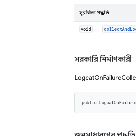
সুরক্ষিত পদ্ধতি
void
collect
And
Lo
সরকারি নির্মাণকারী
Logcat
On
Failure
Coll
public LogcatOnFailur
জনসাধারণের পদ্ধত