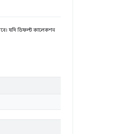
 করবে। যদি ডিফল্ট কালেকশন