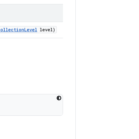
Collection
Level
level)