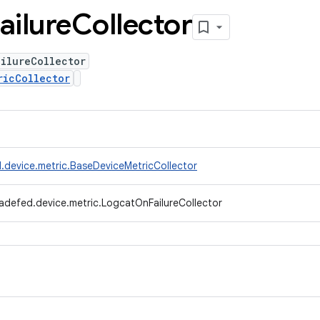
ailure
Collector
ilureCollector
ricCollector
.device.metric.BaseDeviceMetricCollector
adefed.device.metric.LogcatOnFailureCollector