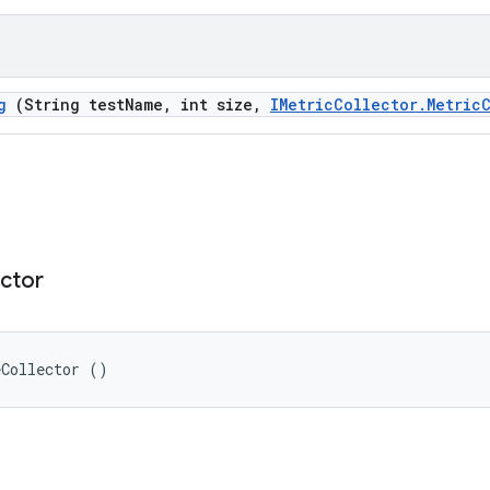
g
(String test
Name
,
int size
,
IMetric
Collector
.
Metric
ector
eCollector ()
ি