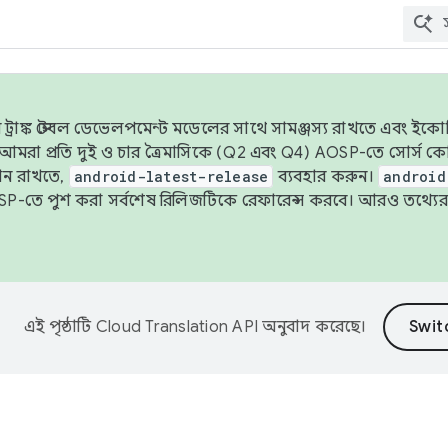
াঙ্ক স্টেবল ডেভেলপমেন্ট মডেলের সাথে সামঞ্জস্য রাখতে এবং ইকোসিস্ট
ে, আমরা প্রতি দুই ও চার ত্রৈমাসিকে (Q2 এবং Q4) AOSP-তে সোর্স
ান রাখতে,
android-latest-release
ব্যবহার করুন।
android
বদা AOSP-তে পুশ করা সর্বশেষ রিলিজটিকে রেফারেন্স করবে। আরও তথ্যের
এই পৃষ্ঠাটি
Cloud Translation API
অনুবাদ করেছে।