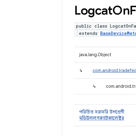
Logcat
On
F
public class LogcatOnFa
extends
BaseDeviceMet
java.lang.Object
↳
com.android.tradefed
↳
com.android.tr
পরিচিত সরাসরি উপশ্রেণী
মডিউললগক্যাটকালেক্টর