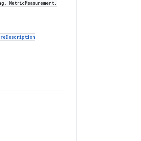
ng
,
Metric
Measurement
.
ure
Description