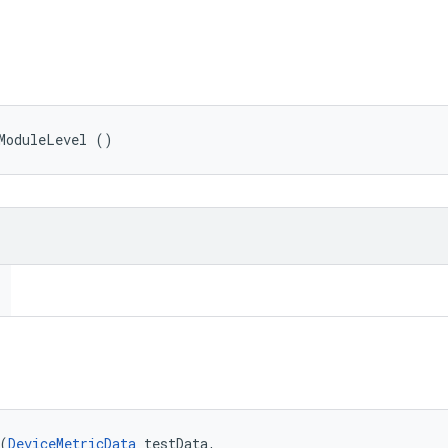
ল
ModuleLevel ()
(
DeviceMetricData
 testData, 
