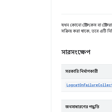
যখন কোনো টেস্ট কেস বা টেস্ট
সক্রিয় করা থাকে, তবে এটি নির
সারসংক্ষেপ
সরকারি নির্মাণকারী
Logcat
On
Failure
Collec
জনসাধারণের পদ্ধতি