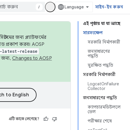
/
সাইন-ইন করুন
এই পৃষ্ঠায় যা যা আছে
সারসংক্ষেপ
েমের জন্য প্ল্যাটফর্মের
সরকারি নির্মাণকারী
 কোড প্রকাশ করব। AOSP
-latest-release
জনসাধারণের
পদ্ধতি
 জন্য,
Changes to AOSP
সুরক্ষিত পদ্ধতি
সরকারি নির্মাণকারী
LogcatOnFailure
Collector
জনসাধারণের পদ্ধতি
ক্যাপচারমডিউললে
ভেল
এটি কাজে লেগেছে?
পরীক্ষার শেষে