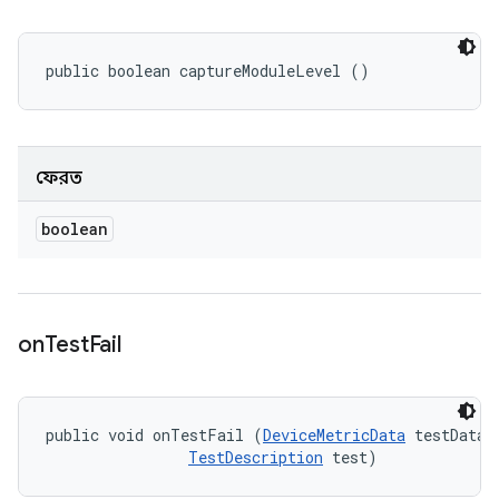
public boolean captureModuleLevel ()
ফেরত
boolean
on
Test
Fail
public void onTestFail (
DeviceMetricData
 testData, 
TestDescription
 test)