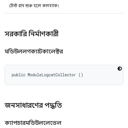
টেস্ট রান শুরু হলে কলব্যাক।
সরকারি নির্মাণকারী
মডিউললগক্যাটকালেক্টর
public ModuleLogcatCollector ()
জনসাধারণের পদ্ধতি
ক্যাপচারমডিউললেভেল