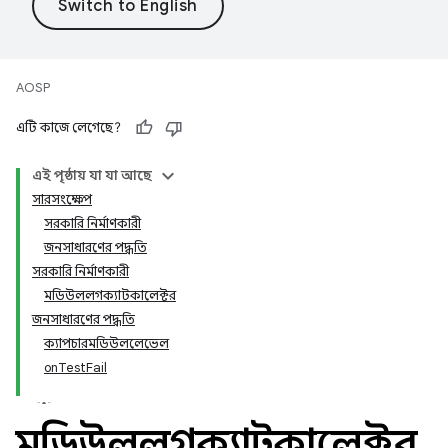
AOSP
এটি কাজে লেগেছে?
এই পৃষ্ঠায় যা যা আছে
সারসংক্ষেপ
সরকারি নির্মাণকারী
জনসাধারণের পদ্ধতি
সরকারি নির্মাণকারী
মডিউললগক্যাটকালেক্টর
জনসাধারণের পদ্ধতি
ক্যাপচারমডিউললেভেল
onTestFail
মডিউললগক্যাটকালেক্টর