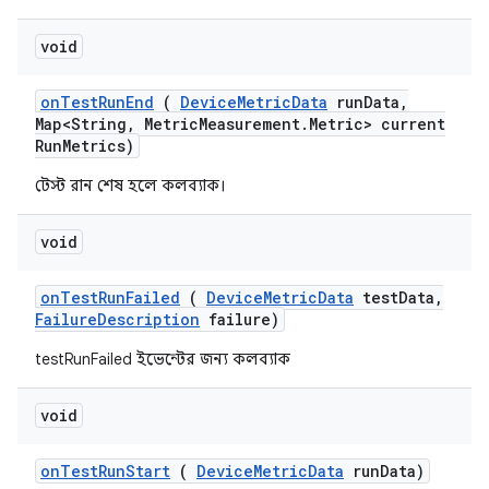
void
on
Test
Run
End
(
Device
Metric
Data
run
Data
,
Map<String
,
Metric
Measurement
.
Metric> current
Run
Metrics)
টেস্ট রান শেষ হলে কলব্যাক।
void
on
Test
Run
Failed
(
Device
Metric
Data
test
Data
,
Failure
Description
failure)
testRunFailed ইভেন্টের জন্য কলব্যাক
void
on
Test
Run
Start
(
Device
Metric
Data
run
Data)