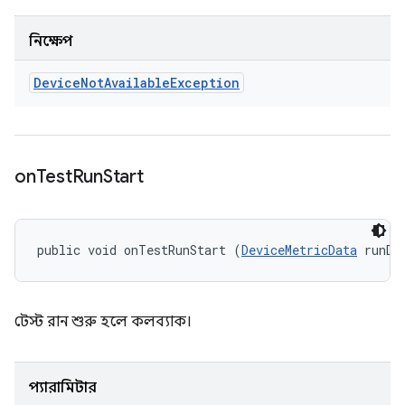
নিক্ষেপ
Device
Not
Available
Exception
on
Test
Run
Start
public void onTestRunStart (
DeviceMetricData
 runDa
টেস্ট রান শুরু হলে কলব্যাক।
প্যারামিটার