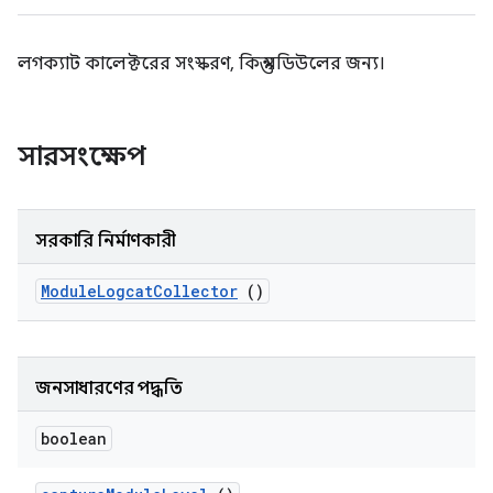
লগক্যাট কালেক্টরের সংস্করণ, কিন্তু মডিউলের জন্য।
সারসংক্ষেপ
সরকারি নির্মাণকারী
Module
Logcat
Collector
()
জনসাধারণের পদ্ধতি
boolean