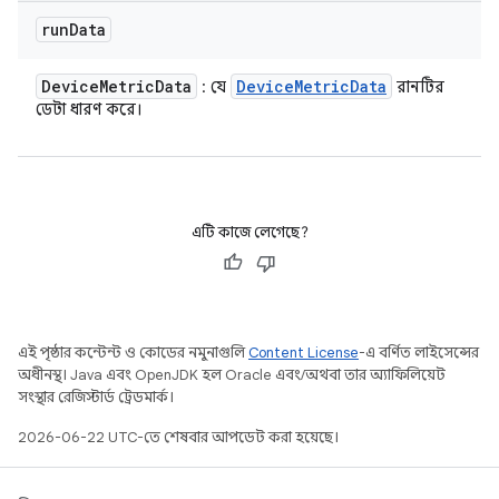
run
Data
Device
Metric
Data
Device
Metric
Data
: যে
রানটির
ডেটা ধারণ করে।
এটি কাজে লেগেছে?
এই পৃষ্ঠার কন্টেন্ট ও কোডের নমুনাগুলি
Content License
-এ বর্ণিত লাইসেন্সের
অধীনস্থ। Java এবং OpenJDK হল Oracle এবং/অথবা তার অ্যাফিলিয়েট
সংস্থার রেজিস্টার্ড ট্রেডমার্ক।
2026-06-22 UTC-তে শেষবার আপডেট করা হয়েছে।