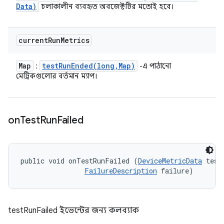
Data)
চলাকালীন ব্যবহৃত অবজেক্টটির মতোই হবে।
current
Run
Metrics
Map
testRunEnded(
long
,
Map)
:
-এ পাঠানো
মেট্রিকগুলোর বর্তমান ম্যাপ।
on
Test
Run
Failed
public void onTestRunFailed (
DeviceMetricData
 testD
FailureDescription
 failure)
testRunFailed ইভেন্টের জন্য কলব্যাক