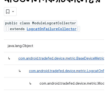
public class ModuleLogcatCollector
extends
LogcatOnFailureCollector
java.lang.Object
↳
com.android.tradefed.device.metric.BaseDeviceMetricCo
↳
com.android.tradefed.device.metric.LogcatOnFail
↳
com.android.tradefed.device.metric.Modul