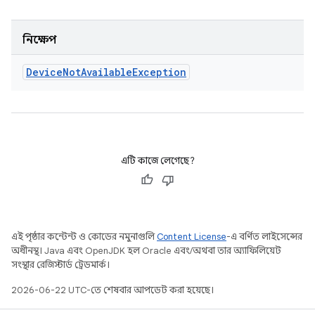
নিক্ষেপ
Device
Not
Available
Exception
এটি কাজে লেগেছে?
এই পৃষ্ঠার কন্টেন্ট ও কোডের নমুনাগুলি
Content License
-এ বর্ণিত লাইসেন্সের
অধীনস্থ। Java এবং OpenJDK হল Oracle এবং/অথবা তার অ্যাফিলিয়েট
সংস্থার রেজিস্টার্ড ট্রেডমার্ক।
2026-06-22 UTC-তে শেষবার আপডেট করা হয়েছে।