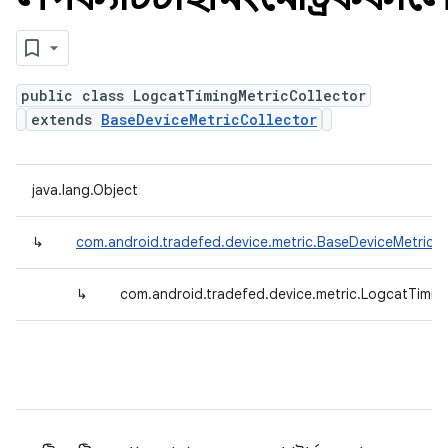
public class LogcatTimingMetricCollector
extends
BaseDeviceMetricCollector
java.lang.Object
↳
com.android.tradefed.device.metric.BaseDeviceMetricCo
↳
com.android.tradefed.device.metric.LogcatTimin