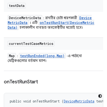
test
Data
Device
Metric
Data
Device
: রানটির ডেটা ধারণকারী
Metric
Data
onTestRunStart(
Device
Metric
। এটি
Data)
চলাকালীন ব্যবহৃত অবজেক্টটির মতোই হবে।
current
Test
Case
Metrics
Map
testRunEnded(
long
,
Map)
:
-এ পাঠানো
মেট্রিকগুলোর বর্তমান ম্যাপ।
on
Test
Run
Start
public void onTestRunStart (
DeviceMetricData
 testD