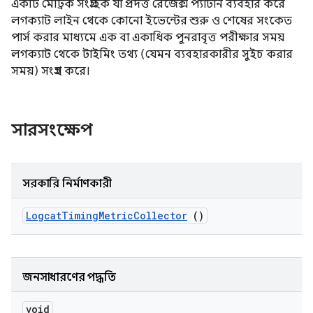
একটি মেট্রিক সংগ্রাহক যা প্রদত্ত রেজেক্স প্যাটার্ন ব্যবহার করে
লগক্যাট লাইন থেকে কোনো ইভেন্টের শুরু ও শেষের সংকেত
পার্স করার মাধ্যমে এক বা একাধিক পুনরাবৃত্ত পরীক্ষার সময়
লগক্যাট থেকে টাইমিং তথ্য (যেমন ব্যবহারকারীর সুইচ করার
সময়) সংগ্রহ করে।
সারসংক্ষেপ
সরকারি নির্মাণকারী
Logcat
Timing
Metric
Collector
()
জনসাধারণের পদ্ধতি
void