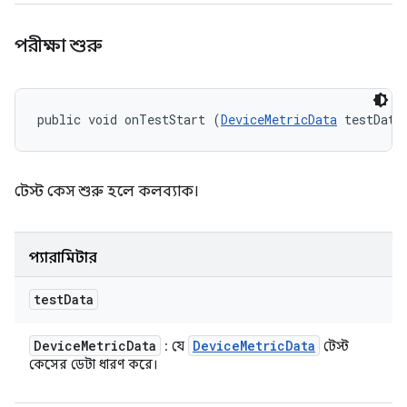
পরীক্ষা শুরু
public void onTestStart (
DeviceMetricData
 testData
টেস্ট কেস শুরু হলে কলব্যাক।
প্যারামিটার
test
Data
Device
Metric
Data
Device
Metric
Data
: যে
টেস্ট
কেসের ডেটা ধারণ করে।