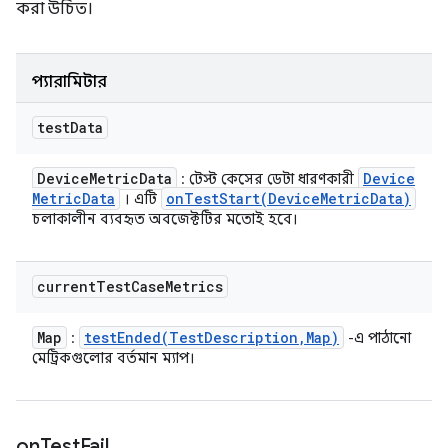
করা উচিত।
প্যারামিটার
test
Data
Device
Metric
Data
Device
: টেস্ট কেসের ডেটা ধারণকারী
Metric
Data
onTestStart(
Device
Metric
Data)
। এটি
চলাকালীন ব্যবহৃত অবজেক্টটির মতোই হবে।
current
Test
Case
Metrics
Map
testEnded(
Test
Description
,
Map)
:
-এ পাঠানো
মেট্রিকগুলোর বর্তমান ম্যাপ।
on
Test
Fail