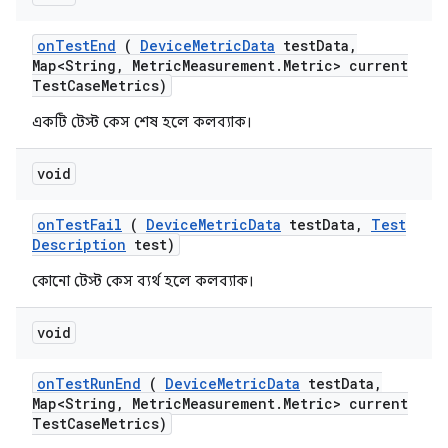
on
Test
End
(
Device
Metric
Data
test
Data
,
Map<String
,
Metric
Measurement
.
Metric> current
Test
Case
Metrics)
একটি টেস্ট কেস শেষ হলে কলব্যাক।
void
on
Test
Fail
(
Device
Metric
Data
test
Data
,
Test
Description
test)
কোনো টেস্ট কেস ব্যর্থ হলে কলব্যাক।
void
on
Test
Run
End
(
Device
Metric
Data
test
Data
,
Map<String
,
Metric
Measurement
.
Metric> current
Test
Case
Metrics)