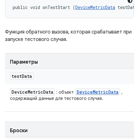
public void onTestStart (
DeviceMetricData
 testData
Функция обратного вызова, которая срабатывает при
запуске тестового случая.
Параметры
test
Data
Device
Metric
Data
Device
Metric
Data
: объект
,
содержащий данные для тестового случая.
Броски