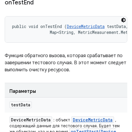
on
Test
End
public void onTestEnd (
DeviceMetricData
 testData, 

                Map<String, MetricMeasurement.Metr
Функция обратного вызова, которая срабатывает по
завершении тестового случая. В этот момент следует
выполнить очистку ресурсов.
Параметры
test
Data
Device
Metric
Data
Device
Metric
Data
: объект
,
содержащий данные для тестового случая. Будет тем
onTestStart(
Device
же объектом, что и во время