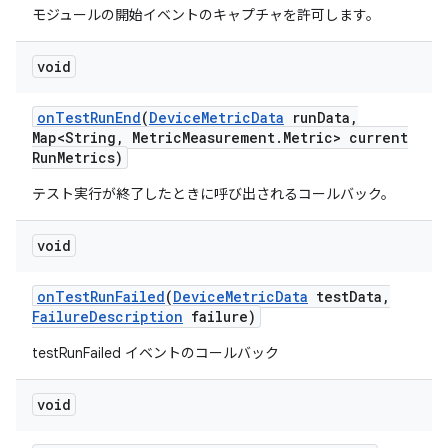
モジュールの開始イベントのキャプチャを許可します。
void
on
Test
Run
End
(
Device
Metric
Data
run
Data
,
Map<String
,
Metric
Measurement
.
Metric> current
Run
Metrics)
テスト実行が終了したときに呼び出されるコールバック。
void
on
Test
Run
Failed
(
Device
Metric
Data
test
Data
,
Failure
Description
failure)
testRunFailed イベントのコールバック
void