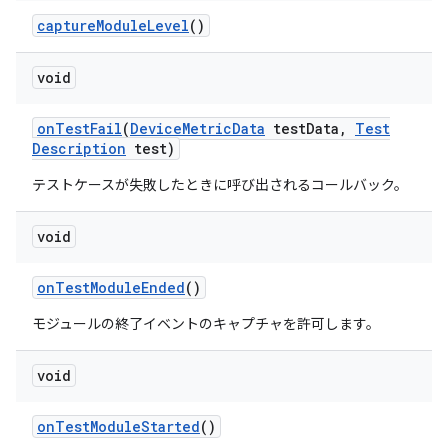
capture
Module
Level
()
void
on
Test
Fail
(
Device
Metric
Data
test
Data
,
Test
Description
test)
テストケースが失敗したときに呼び出されるコールバック。
void
on
Test
Module
Ended
()
モジュールの終了イベントのキャプチャを許可します。
void
on
Test
Module
Started
()