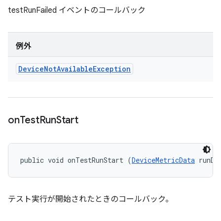
testRunFailed イベントのコールバック
例外
Device
Not
Available
Exception
on
Test
Run
Start
public void onTestRunStart (
DeviceMetricData
 runDa
テスト実行が開始されたときのコールバック。