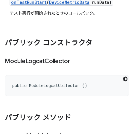
on
Test
Run
Start
(
Device
Metric
Data
run
Data)
テスト実行が開始されたときのコールバック。
パブリック コンストラクタ
Module
Logcat
Collector
public ModuleLogcatCollector ()
パブリック メソッド