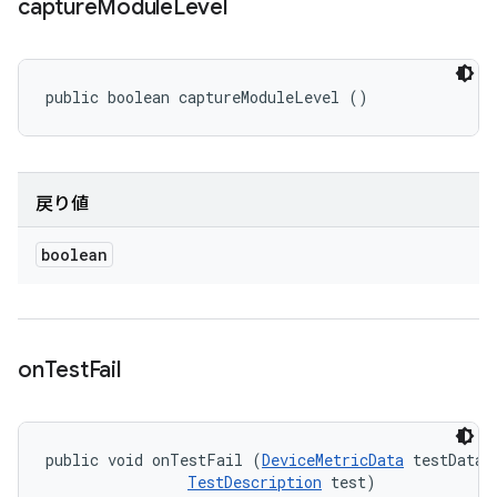
capture
Module
Level
public boolean captureModuleLevel ()
戻り値
boolean
on
Test
Fail
public void onTestFail (
DeviceMetricData
 testData, 
TestDescription
 test)