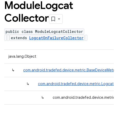
Module
Logcat
Collector
public class ModuleLogcatCollector
extends
LogcatOnFailureCollector
java.lang.Object
↳
com.android.tradefed.device.metric.BaseDeviceMetric
↳
com.android.tradefed.device.metric.LogcatOn
↳
com.android.tradefed.device.metric