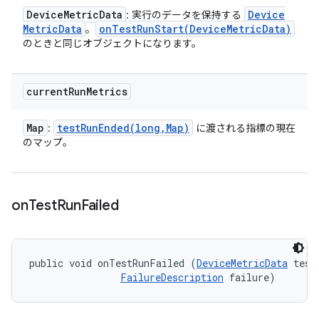
Device
Metric
Data
Device
: 実行のデータを保持する
Metric
Data
onTestRunStart(
Device
Metric
Data)
。
のときと同じオブジェクトになります。
current
Run
Metrics
Map
testRunEnded(
long
,
Map)
:
に渡される指標の現在
のマップ。
on
Test
Run
Failed
public void onTestRunFailed (
DeviceMetricData
 testD
FailureDescription
 failure)