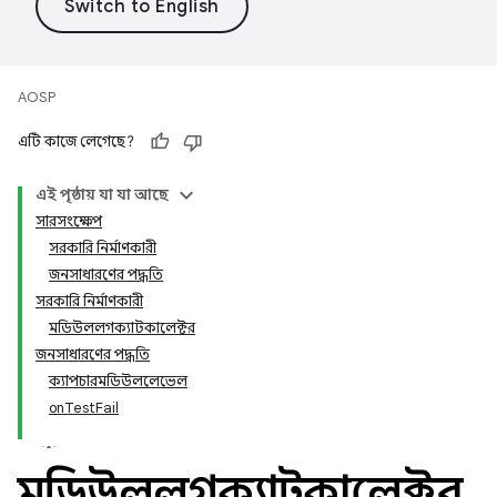
AOSP
এটি কাজে লেগেছে?
এই পৃষ্ঠায় যা যা আছে
সারসংক্ষেপ
সরকারি নির্মাণকারী
জনসাধারণের পদ্ধতি
সরকারি নির্মাণকারী
মডিউললগক্যাটকালেক্টর
জনসাধারণের পদ্ধতি
ক্যাপচারমডিউললেভেল
onTestFail
মডিউললগক্যাটকালেক্টর