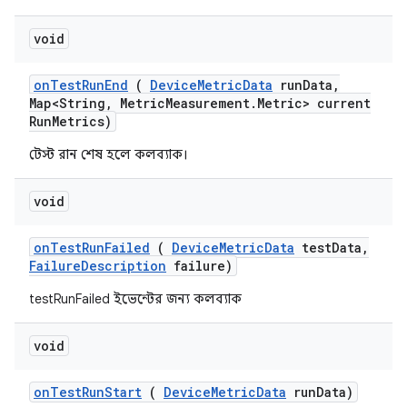
void
on
Test
Run
End
(
Device
Metric
Data
run
Data
,
Map<String
,
Metric
Measurement
.
Metric> current
Run
Metrics)
টেস্ট রান শেষ হলে কলব্যাক।
void
on
Test
Run
Failed
(
Device
Metric
Data
test
Data
,
Failure
Description
failure)
testRunFailed ইভেন্টের জন্য কলব্যাক
void
on
Test
Run
Start
(
Device
Metric
Data
run
Data)