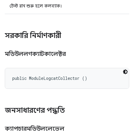
টেস্ট রান শুরু হলে কলব্যাক।
সরকারি নির্মাণকারী
মডিউললগক্যাটকালেক্টর
public ModuleLogcatCollector ()
জনসাধারণের পদ্ধতি
ক্যাপচারমডিউললেভেল