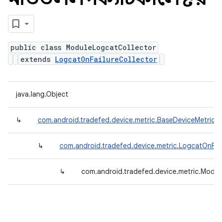
public class ModuleLogcatCollector
extends
LogcatOnFailureCollector
java.lang.Object
↳
com.android.tradefed.device.metric.BaseDeviceMetricCo
↳
com.android.tradefed.device.metric.LogcatOnFail
↳
com.android.tradefed.device.metric.Modul