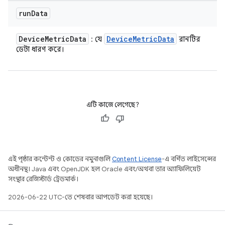
run
Data
Device
Metric
Data
Device
Metric
Data
: যে
রানটির
ডেটা ধারণ করে।
এটি কাজে লেগেছে?
এই পৃষ্ঠার কন্টেন্ট ও কোডের নমুনাগুলি
Content License
-এ বর্ণিত লাইসেন্সের
অধীনস্থ। Java এবং OpenJDK হল Oracle এবং/অথবা তার অ্যাফিলিয়েট
সংস্থার রেজিস্টার্ড ট্রেডমার্ক।
2026-06-22 UTC-তে শেষবার আপডেট করা হয়েছে।