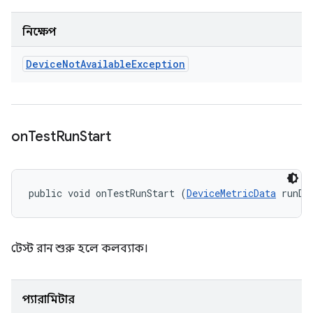
নিক্ষেপ
Device
Not
Available
Exception
on
Test
Run
Start
public void onTestRunStart (
DeviceMetricData
 runDa
টেস্ট রান শুরু হলে কলব্যাক।
প্যারামিটার