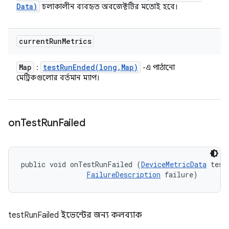
Data)
চলাকালীন ব্যবহৃত অবজেক্টটির মতোই হবে।
current
Run
Metrics
Map
testRunEnded(
long
,
Map)
:
-এ পাঠানো
মেট্রিকগুলোর বর্তমান ম্যাপ।
on
Test
Run
Failed
public void onTestRunFailed (
DeviceMetricData
 testD
FailureDescription
 failure)
testRunFailed ইভেন্টের জন্য কলব্যাক