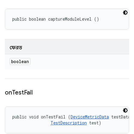
public boolean captureModuleLevel ()
ফেরত
boolean
on
Test
Fail
public void onTestFail (
DeviceMetricData
 testData, 
TestDescription
 test)