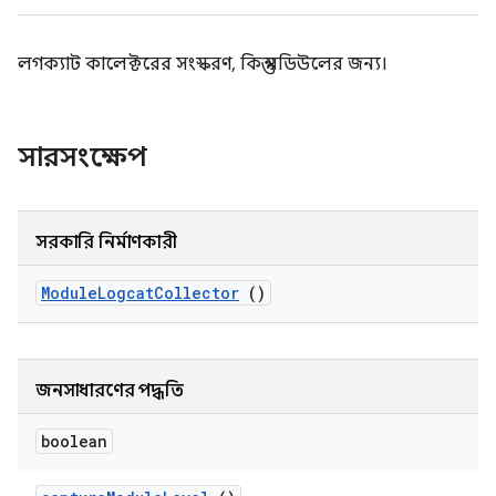
লগক্যাট কালেক্টরের সংস্করণ, কিন্তু মডিউলের জন্য।
সারসংক্ষেপ
সরকারি নির্মাণকারী
Module
Logcat
Collector
()
জনসাধারণের পদ্ধতি
boolean