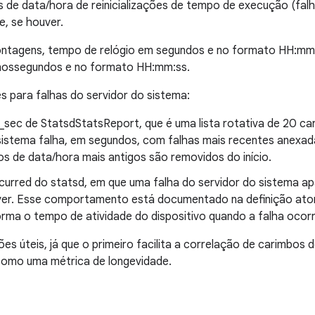
 de data/hora de reinicializações de tempo de execução (falh
, se houver.
ontagens, tempo de relógio em segundos e no formato HH:mm
anossegundos e no formato HH:mm:ss.
s para falhas do servidor do sistema:
t_sec de StatsdStatsReport, que é uma lista rotativa de 20 c
istema falha, em segundos, com falhas mais recentes anexadas
os de data/hora mais antigos são removidos do início.
rred do statsd, em que uma falha do servidor do sistema a
er. Esse comportamento está documentado na definição atom
orma o tempo de atividade do dispositivo quando a falha ocorr
 úteis, já que o primeiro facilita a correlação de carimbos 
como uma métrica de longevidade.