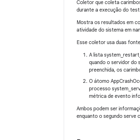
Coletor que coleta carimbos
durante a execução do teste
Mostra os resultados em c
atividade do sistema em n
Esse coletor usa duas fonte
A lista system_restar
quando o servidor do s
preenchida, os carimb
O átomo AppCrashOccu
processo system_serv
métrica de evento inf
Ambos podem ser informações
enquanto o segundo serve 