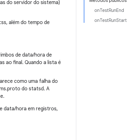
Métodos públicos
as do servidor do sistema)
onTestRunEnd
onTestRunStart
:ss, além do tempo de
arimbos de data/hora de
 ao final. Quando a lista é
parece como uma falha do
s.proto do statsd. A
e.
de data/hora em registros,