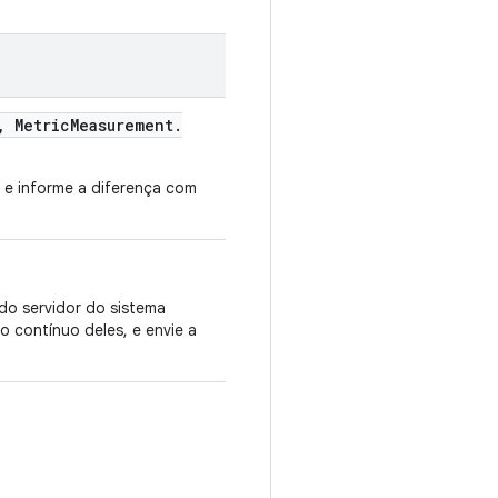
,
Metric
Measurement
.
e e informe a diferença com
do servidor do sistema
o contínuo deles, e envie a