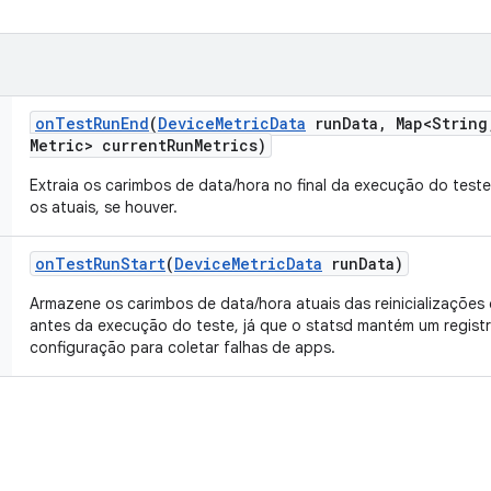
on
Test
Run
End
(
Device
Metric
Data
run
Data
,
Map<String
Metric> current
Run
Metrics)
Extraia os carimbos de data/hora no final da execução do test
os atuais, se houver.
on
Test
Run
Start
(
Device
Metric
Data
run
Data)
Armazene os carimbos de data/hora atuais das reinicializações 
antes da execução do teste, já que o statsd mantém um registr
configuração para coletar falhas de apps.