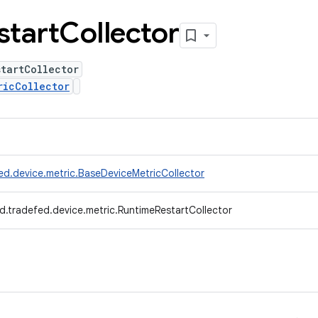
start
Collector
tartCollector
ricCollector
ed.device.metric.BaseDeviceMetricCollector
d.tradefed.device.metric.RuntimeRestartCollector