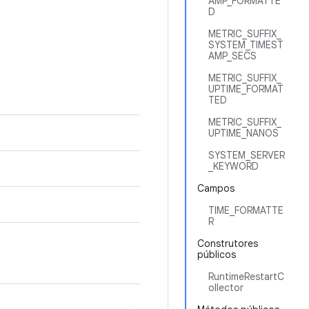
AMP_FORMATTE
D
METRIC_SUFFIX_
SYSTEM_TIMEST
AMP_SECS
METRIC_SUFFIX_
UPTIME_FORMAT
TED
METRIC_SUFFIX_
UPTIME_NANOS
SYSTEM_SERVER
_KEYWORD
Campos
TIME_FORMATTE
R
Construtores
públicos
RuntimeRestartC
ollector