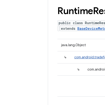
Runtime
Re
public class RuntimeRes
extends
BaseDeviceMet
java.lang.Object
↳
com.android.tradef
↳
com.androi