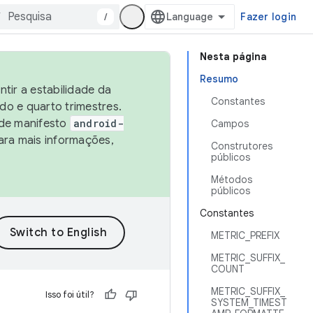
/
Fazer login
Nesta página
Resumo
tir a estabilidade da
Constantes
o e quarto trimestres.
 de manifesto
android-
Campos
ara mais informações,
Construtores
públicos
Métodos
públicos
Constantes
METRIC_PREFIX
METRIC_SUFFIX_
COUNT
METRIC_SUFFIX_
Isso foi útil?
SYSTEM_TIMEST