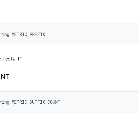
ring METRIC_PREFIX
e-restart"
UNT
tring METRIC_SUFFIX_COUNT