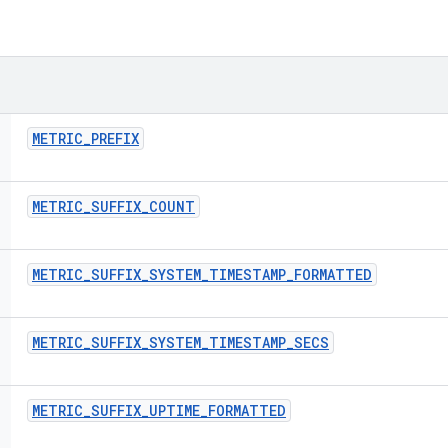
METRIC
_
PREFIX
METRIC
_
SUFFIX
_
COUNT
METRIC
_
SUFFIX
_
SYSTEM
_
TIMESTAMP
_
FORMATTED
METRIC
_
SUFFIX
_
SYSTEM
_
TIMESTAMP
_
SECS
METRIC
_
SUFFIX
_
UPTIME
_
FORMATTED