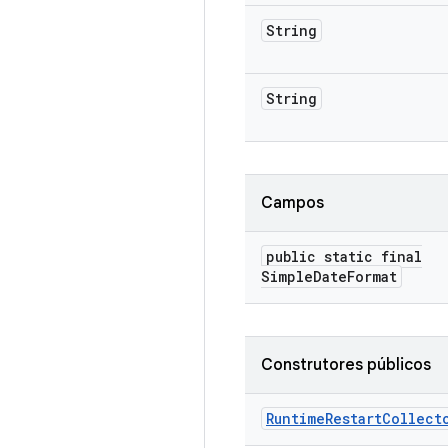
String
String
Campos
public static final
Simple
Date
Format
Construtores públicos
Runtime
Restart
Collect