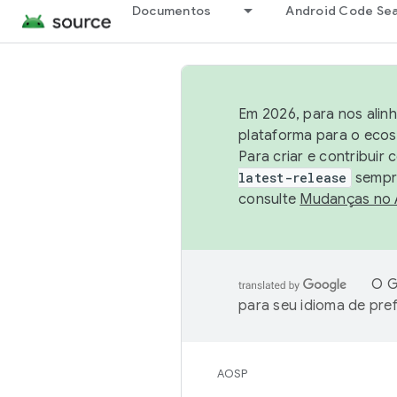
Documentos
Android Code Se
Em 2026, para nos alin
plataforma para o ecos
Para criar e contribuir
latest-release
sempre
consulte
Mudanças no
O G
para seu idioma de pre
AOSP