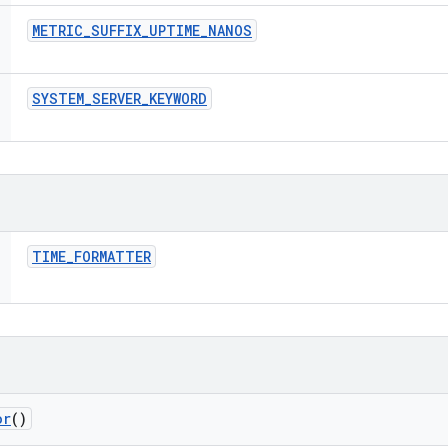
METRIC
_
SUFFIX
_
UPTIME
_
NANOS
SYSTEM
_
SERVER
_
KEYWORD
TIME
_
FORMATTER
or
()