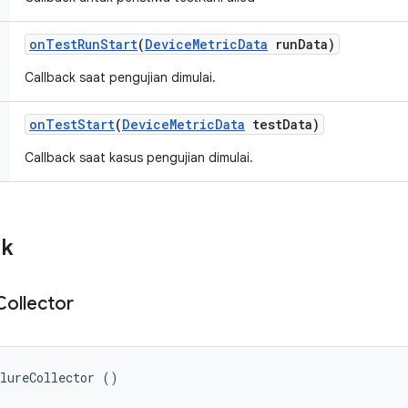
on
Test
Run
Start
(
Device
Metric
Data
run
Data)
Callback saat pengujian dimulai.
on
Test
Start
(
Device
Metric
Data
test
Data)
Callback saat kasus pengujian dimulai.
ik
Collector
ilureCollector ()