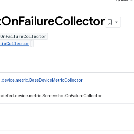
t
On
Failure
Collector
tOnFailureCollector
ricCollector
.device.metric.BaseDeviceMetricCollector
adefed.device.metric.ScreenshotOnFailureCollector