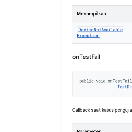
Menampilkan
Device
Not
Available
Exception
on
Test
Fail
public void onTestFai
TestDe
Callback saat kasus pengujia
Parameter