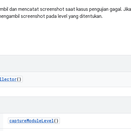
bil dan mencatat screenshot saat kasus pengujian gagal. Jik
mengambil screenshot pada level yang ditentukan.
llector
()
capture
Module
Level
()