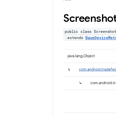
Screensho
public class Screensho
extends
BaseDeviceMet
java.lang.Object
↳
com.android.tradefed
↳
com.android.tr