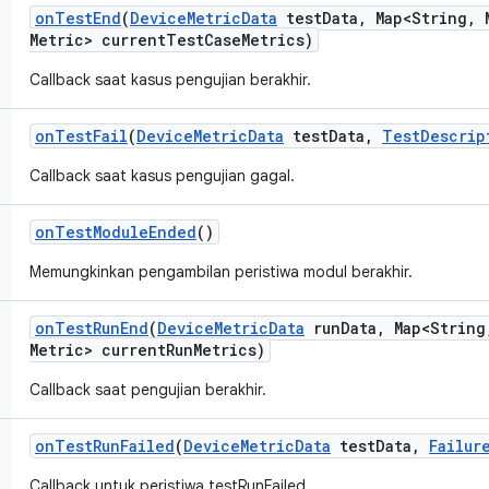
on
Test
End
(
Device
Metric
Data
test
Data
,
Map<String
,
M
Metric> current
Test
Case
Metrics)
Callback saat kasus pengujian berakhir.
on
Test
Fail
(
Device
Metric
Data
test
Data
,
Test
Descrip
Callback saat kasus pengujian gagal.
on
Test
Module
Ended
()
Memungkinkan pengambilan peristiwa modul berakhir.
on
Test
Run
End
(
Device
Metric
Data
run
Data
,
Map<String
Metric> current
Run
Metrics)
Callback saat pengujian berakhir.
on
Test
Run
Failed
(
Device
Metric
Data
test
Data
,
Failur
Callback untuk peristiwa testRunFailed