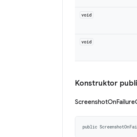
void
void
Konstruktor publ
Screenshot
On
Failure
public ScreenshotOnFa