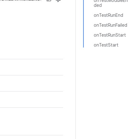
onTestModuleEn
ded
onTestRunEnd
onTestRunFailed
onTestRunStart
onTestStart