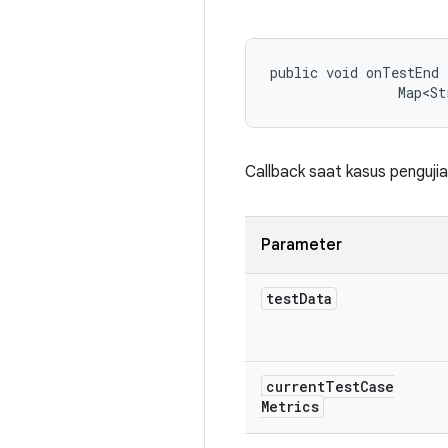
public void onTestEnd 
                Map<St
Callback saat kasus pengujia
Parameter
test
Data
current
Test
Case
Metrics