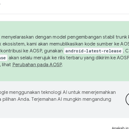
h
uk menyelaraskan dengan model pengembangan stabil trunk
tuk ekosistem, kami akan memublikasikan kode sumber ke A
kontribusi ke AOSP, gunakan
android-latest-release
. 
ase
akan selalu merujuk ke rilis terbaru yang dikirim ke AO
 lihat
Perubahan pada AOSP
.
gle menggunakan teknologi AI untuk menerjemahkan
a pilihan Anda. Terjemahan AI mungkin mengandung
Apakah in