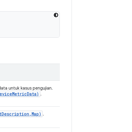
ta untuk kasus pengujian.
evice
Metric
Data)
.
t
Description
,
Map)
.