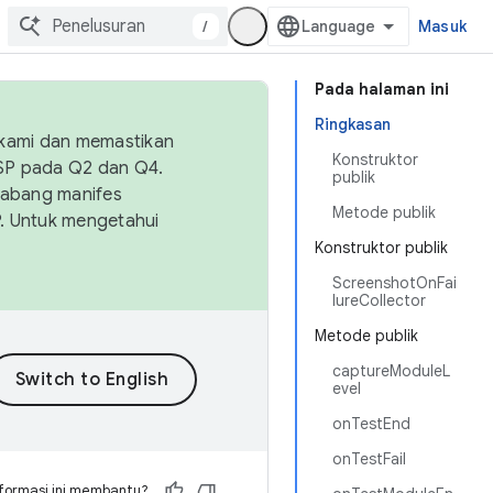
/
Masuk
Pada halaman ini
Ringkasan
 kami dan memastikan
Konstruktor
OSP pada Q2 dan Q4.
publik
Cabang manifes
Metode publik
SP. Untuk mengetahui
Konstruktor publik
ScreenshotOnFai
lureCollector
Metode publik
captureModuleL
evel
onTestEnd
onTestFail
formasi ini membantu?