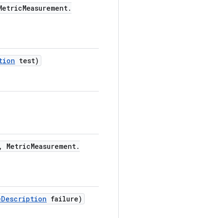
etric
Measurement
.
tion
test)
,
Metric
Measurement
.
e
Description
failure)