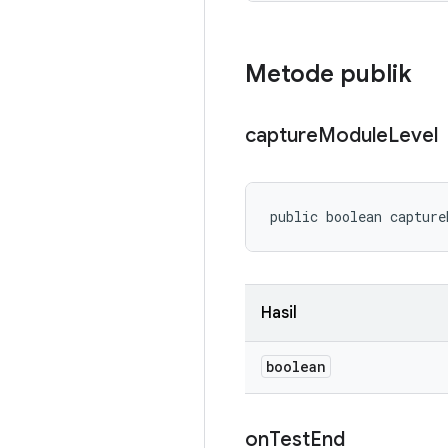
Metode publik
capture
Module
Level
public boolean capture
Hasil
boolean
on
Test
End