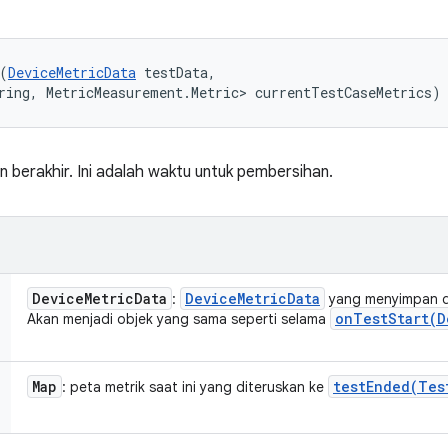
(
DeviceMetricData
 testData, 

ring, MetricMeasurement.Metric> currentTestCaseMetrics)
n berakhir. Ini adalah waktu untuk pembersihan.
Device
Metric
Data
Device
Metric
Data
:
yang menyimpan da
onTestStart(
D
Akan menjadi objek yang sama seperti selama
Map
testEnded(
Tes
: peta metrik saat ini yang diteruskan ke