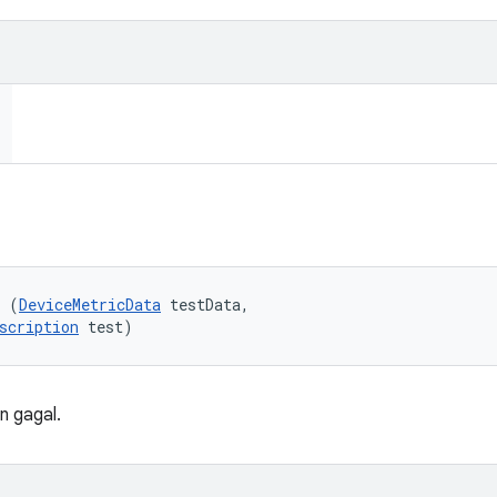
l (
DeviceMetricData
 testData, 

scription
 test)
n gagal.