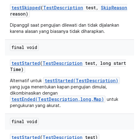
test
Skipped
(
Test
Description
test
,
Skip
Reason
reason)
Dipanggil saat pengujian dilewati dan tidak dijalankan
karena alasan yang biasanya tidak diharapkan.
final void
test
Started
(
Test
Description
test
,
long start
Time)
testStarted(TestDescription)
Alternatif untuk
yang juga menentukan kapan pengujian dimulai,
dikombinasikan dengan
testEnded(TestDescription,long,Map)
untuk
pengukuran yang akurat.
final void
test
Started
(
Test
Description
test)