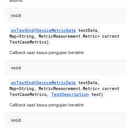
asumsi.
void
on
Test
End
(
Device
Metric
Data
test
Data
,
Map<String
,
Metric
Measurement
.
Metric> current
Test
Case
Metrics)
Callback saat kasus pengujian berakhir.
void
on
Test
End
(
Device
Metric
Data
test
Data
,
Map<String
,
Metric
Measurement
.
Metric> current
Test
Case
Metrics
,
Test
Description
test)
Callback saat kasus pengujian berakhir.
void