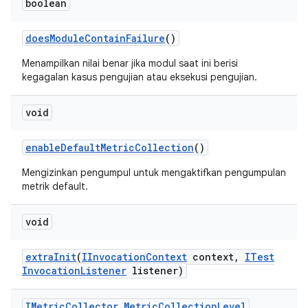
boolean
does
Module
Contain
Failure
()
Menampilkan nilai benar jika modul saat ini berisi
kegagalan kasus pengujian atau eksekusi pengujian.
void
enable
Default
Metric
Collection
()
Mengizinkan pengumpul untuk mengaktifkan pengumpulan
metrik default.
void
extra
Init
(
IInvocation
Context
context
,
ITest
Invocation
Listener
listener)
IMetric
Collector
.
Metric
Collection
Level