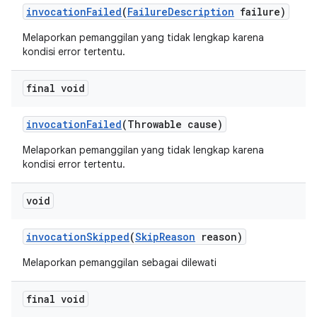
invocation
Failed
(
Failure
Description
failure)
Melaporkan pemanggilan yang tidak lengkap karena
kondisi error tertentu.
final void
invocation
Failed
(Throwable cause)
Melaporkan pemanggilan yang tidak lengkap karena
kondisi error tertentu.
void
invocation
Skipped
(
Skip
Reason
reason)
Melaporkan pemanggilan sebagai dilewati
final void