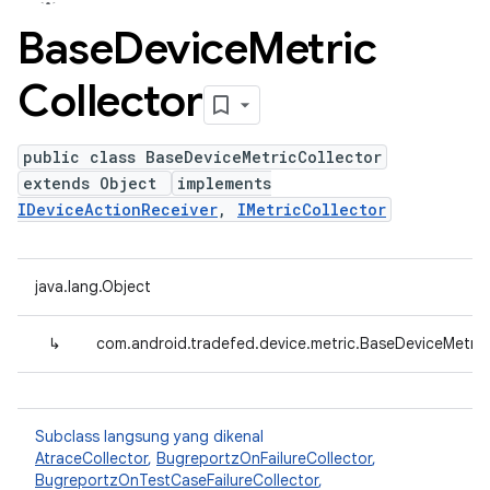
Base
Device
Metric
Collector
public class BaseDeviceMetricCollector
extends Object
implements
IDeviceActionReceiver
,
IMetricCollector
java.lang.Object
↳
com.android.tradefed.device.metric.BaseDeviceMetric
Subclass langsung yang dikenal
AtraceCollector
,
BugreportzOnFailureCollector
,
BugreportzOnTestCaseFailureCollector
,