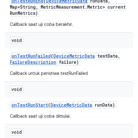
on
Test
Run
End
(
Device
Metric
Data
run
Data
,
Map<String
,
Metric
Measurement
.
Metric> current
Run
Metrics)
Callback saat uji coba berakhir.
void
on
Test
Run
Failed
(
Device
Metric
Data
test
Data
,
Failure
Description
failure)
Callback untuk peristiwa testRunFailed
void
on
Test
Run
Start
(
Device
Metric
Data
run
Data)
Callback saat uji coba dimulai.
void