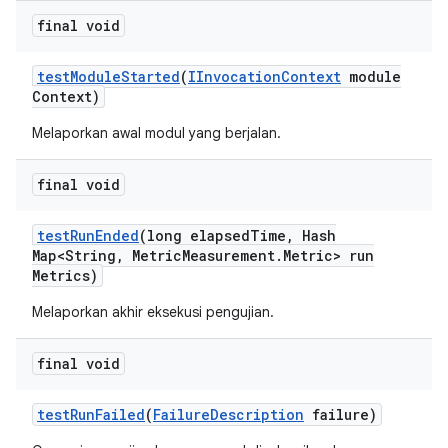
final void
test
Module
Started
(
IInvocation
Context
module
Context)
Melaporkan awal modul yang berjalan.
final void
test
Run
Ended
(long elapsed
Time
,
Hash
Map<String
,
Metric
Measurement
.
Metric> run
Metrics)
Melaporkan akhir eksekusi pengujian.
final void
test
Run
Failed
(
Failure
Description
failure)