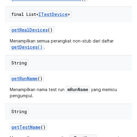
final List<
ITest
Device
>
get
Real
Devices
()
Menampilkan semua perangkat non-stub dari daftar
getDevices()
.
String
get
Run
Name
()
mRunName
Menampilkan nama test run
yang memicu
pengumpul.
String
get
Test
Name
()