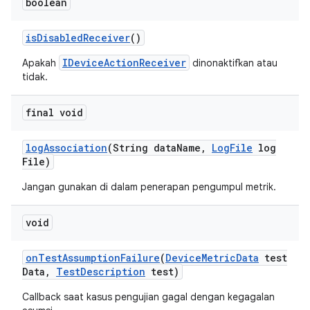
boolean
is
Disabled
Receiver
()
IDeviceActionReceiver
Apakah
dinonaktifkan atau
tidak.
final void
log
Association
(String data
Name
,
Log
File
log
File)
Jangan gunakan di dalam penerapan pengumpul metrik.
void
on
Test
Assumption
Failure
(
Device
Metric
Data
test
Data
,
Test
Description
test)
Callback saat kasus pengujian gagal dengan kegagalan