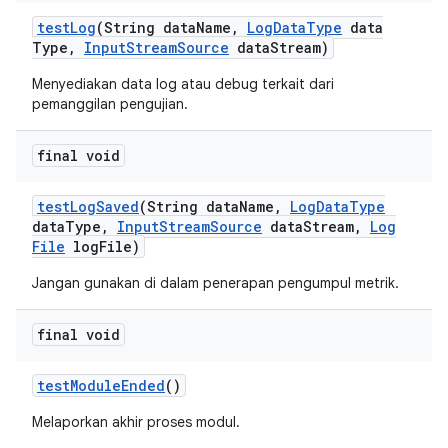
test
Log
(String data
Name
,
Log
Data
Type
data
Type
,
Input
Stream
Source
data
Stream)
Menyediakan data log atau debug terkait dari
pemanggilan pengujian.
final void
test
Log
Saved
(String data
Name
,
Log
Data
Type
data
Type
,
Input
Stream
Source
data
Stream
,
Log
File
log
File)
Jangan gunakan di dalam penerapan pengumpul metrik.
final void
test
Module
Ended
()
Melaporkan akhir proses modul.