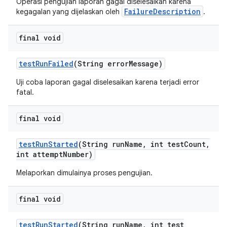
Operasi pengujian laporan gagal diselesaikan karena
FailureDescription
kegagalan yang dijelaskan oleh
.
final void
test
Run
Failed
(String error
Message)
Uji coba laporan gagal diselesaikan karena terjadi error
fatal.
final void
test
Run
Started
(String run
Name
,
int test
Count
,
int attempt
Number)
Melaporkan dimulainya proses pengujian.
final void
test
Run
Started
(String run
Name
,
int test