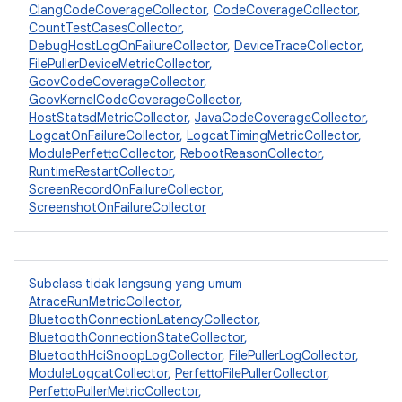
ClangCodeCoverageCollector
,
CodeCoverageCollector
,
CountTestCasesCollector
,
DebugHostLogOnFailureCollector
,
DeviceTraceCollector
,
FilePullerDeviceMetricCollector
,
GcovCodeCoverageCollector
,
GcovKernelCodeCoverageCollector
,
HostStatsdMetricCollector
,
JavaCodeCoverageCollector
,
LogcatOnFailureCollector
,
LogcatTimingMetricCollector
,
ModulePerfettoCollector
,
RebootReasonCollector
,
RuntimeRestartCollector
,
ScreenRecordOnFailureCollector
,
ScreenshotOnFailureCollector
Subclass tidak langsung yang umum
AtraceRunMetricCollector
,
BluetoothConnectionLatencyCollector
,
BluetoothConnectionStateCollector
,
BluetoothHciSnoopLogCollector
,
FilePullerLogCollector
,
ModuleLogcatCollector
,
PerfettoFilePullerCollector
,
PerfettoPullerMetricCollector
,