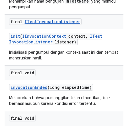
mTestName
Menampilkan nama pengujian
yang memicu
pengumpul.
final
ITest
Invocation
Listener
init
(
IInvocation
Context
context
,
ITest
Invocation
Listener
listener)
Inisialisasi pengumpul dengan konteks saat ini dan tempat
meneruskan hasil.
final void
invocation
Ended
(long elapsed
Time)
Melaporkan bahwa pemanggilan telah dihentikan, baik
berhasil maupun karena kondisi error tertentu.
final void