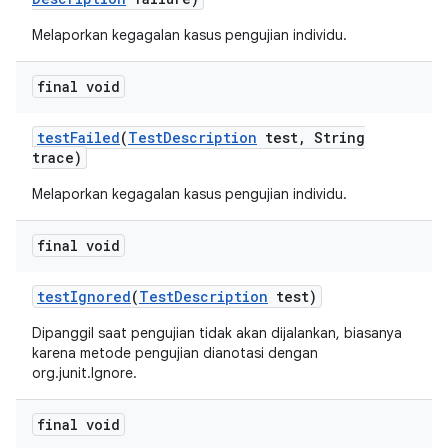
Melaporkan kegagalan kasus pengujian individu.
final void
test
Failed
(
Test
Description
test
,
String
trace)
Melaporkan kegagalan kasus pengujian individu.
final void
test
Ignored
(
Test
Description
test)
Dipanggil saat pengujian tidak akan dijalankan, biasanya
karena metode pengujian dianotasi dengan
org.junit.Ignore.
final void