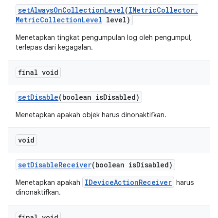
set
Always
On
Collection
Level
(
IMetric
Collector
.
Metric
Collection
Level
level)
Menetapkan tingkat pengumpulan log oleh pengumpul,
terlepas dari kegagalan.
final void
set
Disable
(boolean is
Disabled)
Menetapkan apakah objek harus dinonaktifkan.
void
set
Disable
Receiver
(boolean is
Disabled)
IDeviceActionReceiver
Menetapkan apakah
harus
dinonaktifkan.
final void