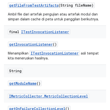
get
File
From
Test
Artifacts
(String file
Name)
Ambil file dari artefak pengujian atau artefak modul dan
simpan dalam cache di peta untuk panggilan berikutnya.
final
ITest
Invocation
Listener
get
Invocation
Listener
()
ITestInvocationListener
Menampilkan
asli tempat
kita meneruskan hasilnya.
String
get
Module
Name
()
IMetric
Collector
.
Metric
Collection
Level
get
On
Failure
Collection
Level
()