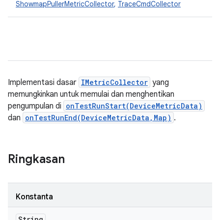
ShowmapPullerMetricCollector
,
TraceCmdCollector
Implementasi dasar
IMetricCollector
yang
memungkinkan untuk memulai dan menghentikan
pengumpulan di
onTestRunStart(DeviceMetricData)
dan
onTestRunEnd(DeviceMetricData,Map)
.
Ringkasan
Konstanta
String