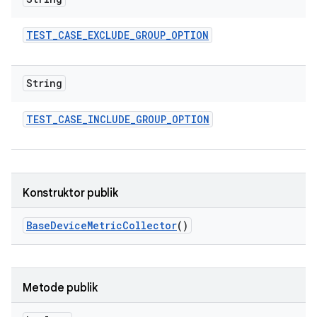
TEST
_
CASE
_
EXCLUDE
_
GROUP
_
OPTION
String
TEST
_
CASE
_
INCLUDE
_
GROUP
_
OPTION
Konstruktor publik
Base
Device
Metric
Collector
()
Metode publik