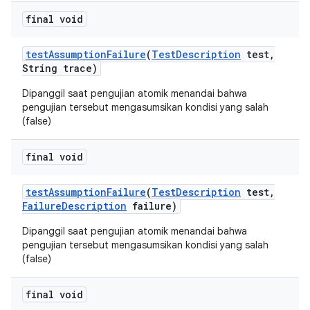
final void
test
Assumption
Failure
(
Test
Description
test
,
String trace)
Dipanggil saat pengujian atomik menandai bahwa
pengujian tersebut mengasumsikan kondisi yang salah
(false)
final void
test
Assumption
Failure
(
Test
Description
test
,
Failure
Description
failure)
Dipanggil saat pengujian atomik menandai bahwa
pengujian tersebut mengasumsikan kondisi yang salah
(false)
final void