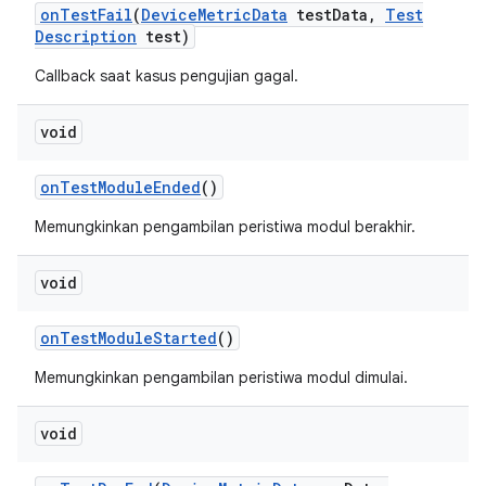
on
Test
Fail
(
Device
Metric
Data
test
Data
,
Test
Description
test)
Callback saat kasus pengujian gagal.
void
on
Test
Module
Ended
()
Memungkinkan pengambilan peristiwa modul berakhir.
void
on
Test
Module
Started
()
Memungkinkan pengambilan peristiwa modul dimulai.
void