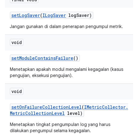
set
Log
Saver
(
ILog
Saver
log
Saver)
Jangan gunakan di dalam penerapan pengumpul metrik.
void
set
Module
Contains
Failure
()
Menetapkan apakah modul mengalami kegagalan (kasus
pengujian, eksekusi pengujian).
void
set
On
Failure
Collection
Level
(
IMetric
Collector
.
Metric
Collection
Level
level)
Menetapkan tingkat pengumpulan log yang harus
dilakukan pengumpul selama kegagalan.