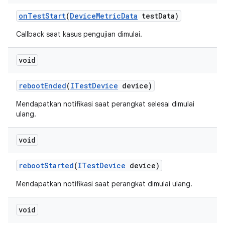
on
Test
Start
(
Device
Metric
Data
test
Data)
Callback saat kasus pengujian dimulai.
void
reboot
Ended
(
ITest
Device
device)
Mendapatkan notifikasi saat perangkat selesai dimulai
ulang.
void
reboot
Started
(
ITest
Device
device)
Mendapatkan notifikasi saat perangkat dimulai ulang.
void