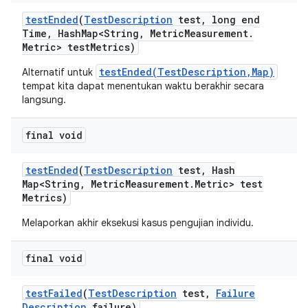
test
Ended
(
Test
Description
test
,
long end
Time
,
Hash
Map<String
,
Metric
Measurement
.
Metric> test
Metrics)
testEnded(TestDescription,Map)
Alternatif untuk
tempat kita dapat menentukan waktu berakhir secara
langsung.
final void
test
Ended
(
Test
Description
test
,
Hash
Map<String
,
Metric
Measurement
.
Metric> test
Metrics)
Melaporkan akhir eksekusi kasus pengujian individu.
final void
test
Failed
(
Test
Description
test
,
Failure
Description
failure)