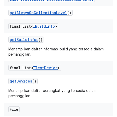
get
Always
On
Collection
Level
()
final List<
IBuild
Info
>
get
Build
Infos
()
Menampilkan daftar informasi build yang tersedia dalam
pemanggilan.
final List<
ITest
Device
>
get
Devices
()
Menampilkan daftar perangkat yang tersedia dalam
pemanggilan.
File