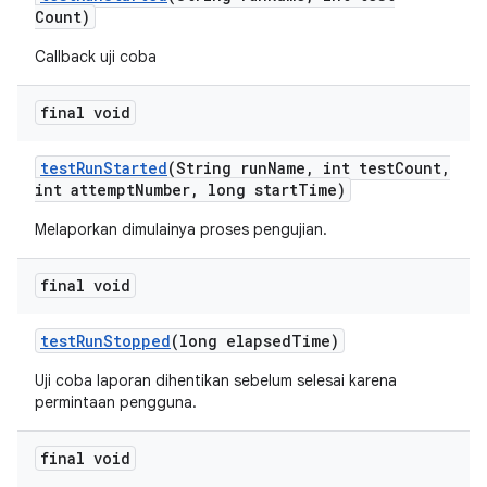
Count)
Callback uji coba
final void
test
Run
Started
(String run
Name
,
int test
Count
,
int attempt
Number
,
long start
Time)
Melaporkan dimulainya proses pengujian.
final void
test
Run
Stopped
(long elapsed
Time)
Uji coba laporan dihentikan sebelum selesai karena
permintaan pengguna.
final void