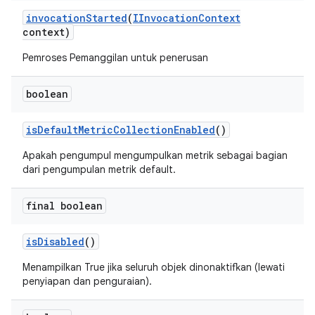
invocation
Started
(
IInvocation
Context
context)
Pemroses Pemanggilan untuk penerusan
boolean
is
Default
Metric
Collection
Enabled
()
Apakah pengumpul mengumpulkan metrik sebagai bagian
dari pengumpulan metrik default.
final boolean
is
Disabled
()
Menampilkan True jika seluruh objek dinonaktifkan (lewati
penyiapan dan penguraian).