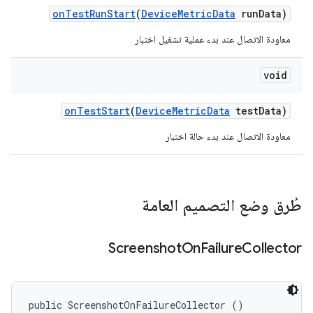
on
Test
Run
Start
(
Device
Metric
Data
run
Data)
معاودة الاتصال عند بدء عملية تشغيل اختبار
void
on
Test
Start
(
Device
Metric
Data
test
Data)
معاودة الاتصال عند بدء حالة اختبار
طُرق وضع التصميم العامة
‫Screenshot
On
Failure
Collector
public ScreenshotOnFailureCollector ()