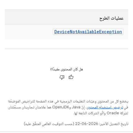
عمليات الطرح
Device
Not
Available
Exception
هل كان المحتوى مفيدًا؟
يخضع كل من المحتوى وعيّنات التعليمات البرمجية في هذه الصفحة للتراخيص الموضحّة
في
ترخيص استخدام المحتوى
. إنّ Java وOpenJDK هما علامتان تجاريتان مسجَّلتان
لشركة Oracle و/أو الشركات التابعة لها.
تاريخ التعديل الأخير: 2026-06-22 (حسب التوقيت العالمي المتفَّق عليه)