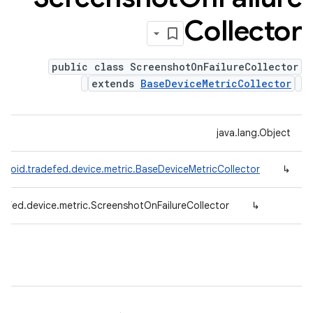
Collector
public class ScreenshotOnFailureCollector
extends
BaseDeviceMetricCollector
java.lang.Object
droid.tradefed.device.metric.BaseDeviceMetricCollector
↳
defed.device.metric.ScreenshotOnFailureCollector
↳