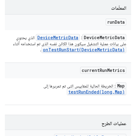
المعلَمات
run
Data
Device
Metric
Data
Device
Metric
Data
: ‏
الذي يحتوي
على بيانات عملية التشغيل سيكون هذا الكائن نفسه الذي تم استخدامه أثناء
onTestRunStart(
Device
Metric
Data)
.
current
Run
Metrics
Map
: الخريطة الحالية للمقاييس التي تم تمريرها إلى
testRunEnded(
long
,
Map)
عمليات الطرح