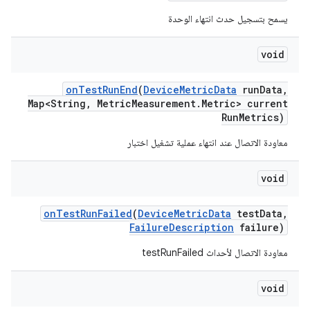
يسمح بتسجيل حدث انتهاء الوحدة
void
on
Test
Run
End
(
Device
Metric
Data
run
Data
,
Map<String
,
Metric
Measurement
.
Metric> current
Run
Metrics)
معاودة الاتصال عند انتهاء عملية تشغيل اختبار
void
on
Test
Run
Failed
(
Device
Metric
Data
test
Data
,
Failure
Description
failure)
معاودة الاتصال لأحداث testRunFailed
void