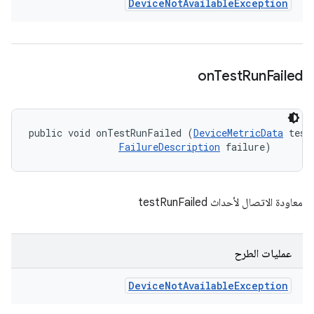
Device
Not
Available
Exception
on
Test
Run
Failed
public void onTestRunFailed (
DeviceMetricData
 testD
FailureDescription
 failure)
معاودة الاتصال لأحداث testRunFailed
عمليات الطرح
Device
Not
Available
Exception