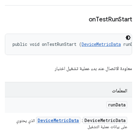
on
Test
Run
Start
public void onTestRunStart (
DeviceMetricData
 runDa
معاودة الاتصال عند بدء عملية تشغيل اختبار
المعلَمات
run
Data
Device
Metric
Data
Device
Metric
Data
: ‏
الذي يحتوي
على بيانات عملية التشغيل