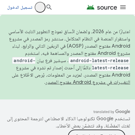
تسجيل الدخول
اعتبارًا من عام 2026، ولضمان اتّساق نموذج التطوير الثابت الأساسي
واستقرار المنصة في النظام المتكامل، سننشر رمز المصدر في مشروع
Android مفتوح المصدر (AOSP) في الربعَين الثاني والرابع. لبناء
مشروع Android مفتوح المصدر والمساهمة فيه، استخدِم
android-latest-release
. سيشير فرع بيان
android-
latest-release
دائمًا إلى أحدث إصدار تم نشره في مشروع
Android مفتوح المصدر. لمزيد من المعلومات، يُرجى الاطّلاع على
التغييرات في مشروع Android مفتوح المصدر
.
تستخدم Google تكنولوجيا الذكاء الاصطناعي لترجمة المحتوى إلى
لغتك المفضّلة، وقد تتضمّن بعض الأخطاء.