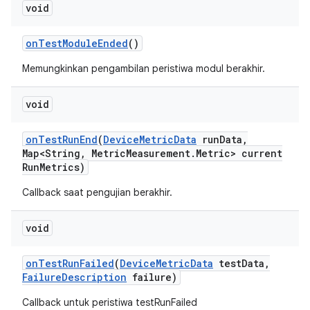
void
on
Test
Module
Ended
()
Memungkinkan pengambilan peristiwa modul berakhir.
void
on
Test
Run
End
(
Device
Metric
Data
run
Data
,
Map<String
,
Metric
Measurement
.
Metric> current
Run
Metrics)
Callback saat pengujian berakhir.
void
on
Test
Run
Failed
(
Device
Metric
Data
test
Data
,
Failure
Description
failure)
Callback untuk peristiwa testRunFailed