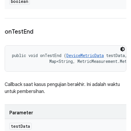
boolean
on
Test
End
public void onTestEnd (
DeviceMetricData
 testData, 

                Map<String, MetricMeasurement.Metr
Callback saat kasus pengujian berakhir. Ini adalah waktu
untuk pembersihan.
Parameter
test
Data