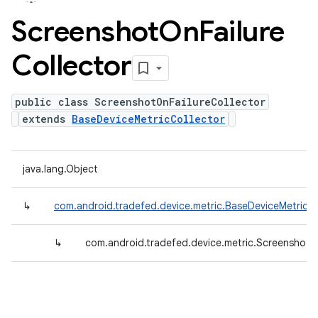
Screenshot
On
Failure
Collector
public class ScreenshotOnFailureCollector
extends
BaseDeviceMetricCollector
java.lang.Object
↳
com.android.tradefed.device.metric.BaseDeviceMetricCo
↳
com.android.tradefed.device.metric.ScreenshotOn