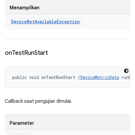
Menampilkan
Device
Not
Available
Exception
on
Test
Run
Start
public void onTestRunStart (
DeviceMetricData
 runDa
Callback saat pengujian dimulai.
Parameter