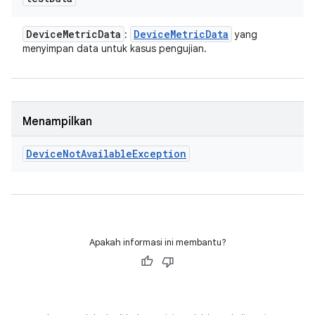
Device
Metric
Data
Device
Metric
Data
:
yang
menyimpan data untuk kasus pengujian.
Menampilkan
Device
Not
Available
Exception
Apakah informasi ini membantu?