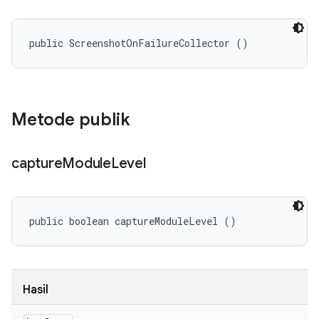
public ScreenshotOnFailureCollector ()
Metode publik
capture
Module
Level
public boolean captureModuleLevel ()
Hasil