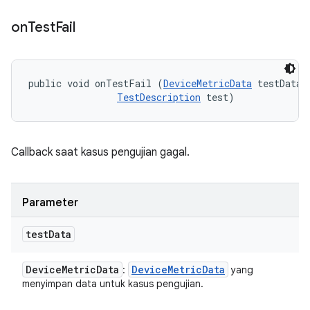
on
Test
Fail
public void onTestFail (
DeviceMetricData
 testData, 
TestDescription
 test)
Callback saat kasus pengujian gagal.
Parameter
test
Data
Device
Metric
Data
Device
Metric
Data
:
yang
menyimpan data untuk kasus pengujian.