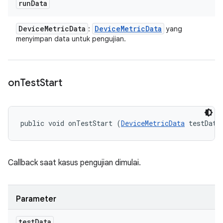
run
Data
Device
Metric
Data
Device
Metric
Data
:
yang
menyimpan data untuk pengujian.
on
Test
Start
public void onTestStart (
DeviceMetricData
 testData
Callback saat kasus pengujian dimulai.
Parameter
test
Data