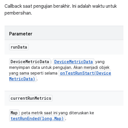
Callback saat pengujian berakhir. Ini adalah waktu untuk
pembersihan.
Parameter
run
Data
Device
Metric
Data
Device
Metric
Data
:
yang
menyimpan data untuk pengujian. Akan menjadi objek
onTestRunStart(
Device
yang sama seperti selama
Metric
Data)
.
current
Run
Metrics
Map
: peta metrik saat ini yang diteruskan ke
testRunEnded(
long
,
Map)
.