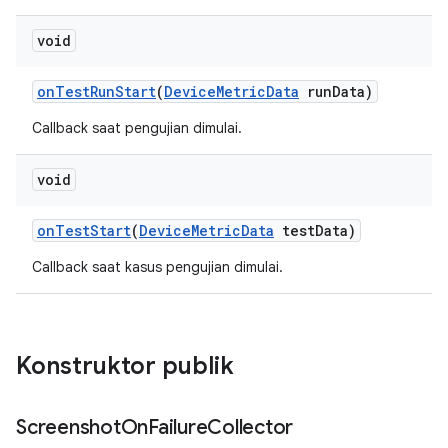
void
on
Test
Run
Start
(
Device
Metric
Data
run
Data)
Callback saat pengujian dimulai.
void
on
Test
Start
(
Device
Metric
Data
test
Data)
Callback saat kasus pengujian dimulai.
Konstruktor publik
Screenshot
On
Failure
Collector