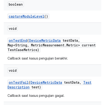
boolean
capture
Module
Level
()
void
on
Test
End
(
Device
Metric
Data
test
Data
,
Map<String
,
Metric
Measurement
.
Metric> current
Test
Case
Metrics)
Callback saat kasus pengujian berakhir.
void
on
Test
Fail
(
Device
Metric
Data
test
Data
,
Test
Description
test)
Callback saat kasus pengujian gagal.