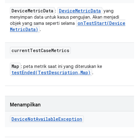
Device
Metric
Data
Device
Metric
Data
:
yang
menyimpan data untuk kasus pengujian. Akan menjadi
onTestStart(
Device
objek yang sama seperti selama
Metric
Data)
.
current
Test
Case
Metrics
Map
: peta metrik saat ini yang diteruskan ke
testEnded(
Test
Description
,
Map)
.
Menampilkan
Device
Not
Available
Exception