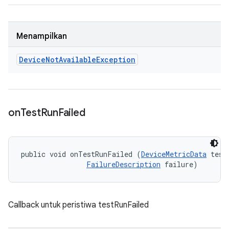
Menampilkan
Device
Not
Available
Exception
on
Test
Run
Failed
public void onTestRunFailed (
DeviceMetricData
 testD
FailureDescription
 failure)
Callback untuk peristiwa testRunFailed