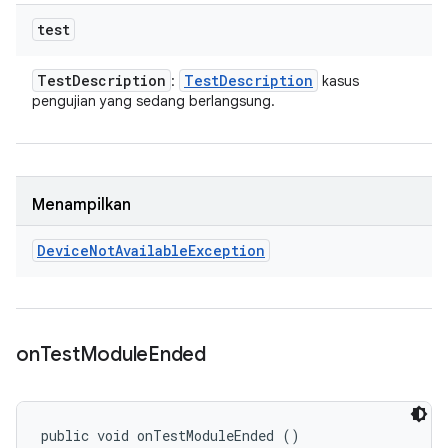
test
Test
Description
Test
Description
:
kasus
pengujian yang sedang berlangsung.
Menampilkan
Device
Not
Available
Exception
on
Test
Module
Ended
public void onTestModuleEnded ()