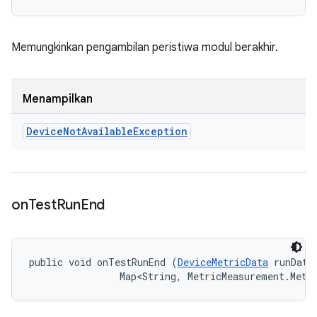
Memungkinkan pengambilan peristiwa modul berakhir.
Menampilkan
Device
Not
Available
Exception
on
Test
Run
End
public void onTestRunEnd (
DeviceMetricData
 runData,
                Map<String, MetricMeasurement.Metr