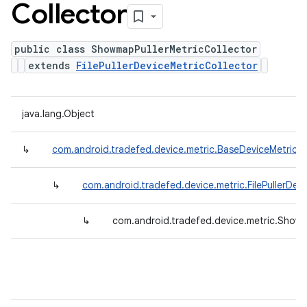
Collector
public class ShowmapPullerMetricCollector
extends
FilePullerDeviceMetricCollector
java.lang.Object
↳
com.android.tradefed.device.metric.BaseDeviceMetricCo
↳
com.android.tradefed.device.metric.FilePullerDev
↳
com.android.tradefed.device.metric.Showm