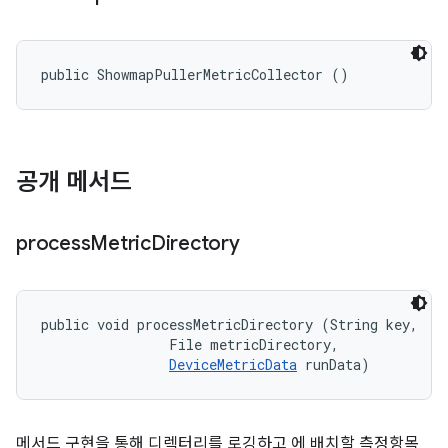
public ShowmapPullerMetricCollector ()
공개 메서드
process
Metric
Directory
public void processMetricDirectory (String key, 

                File metricDirectory, 

DeviceMetricData
 runData)
메서드 구현을 통해 디렉터리를 로깅하고 에 배치할 측정항목