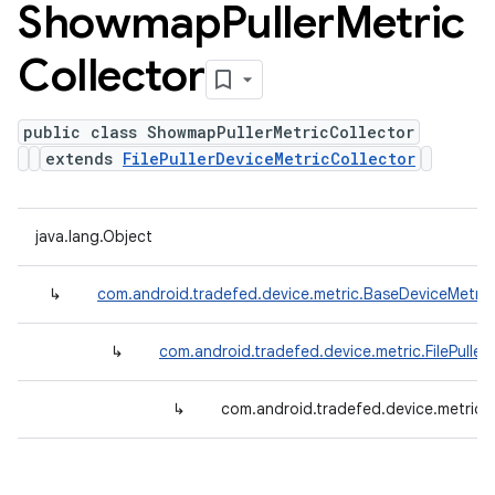
Showmap
Puller
Metric
Collector
public class ShowmapPullerMetricCollector
extends
FilePullerDeviceMetricCollector
java.lang.Object
↳
com.android.tradefed.device.metric.BaseDeviceMetric
↳
com.android.tradefed.device.metric.FilePuller
↳
com.android.tradefed.device.metric.