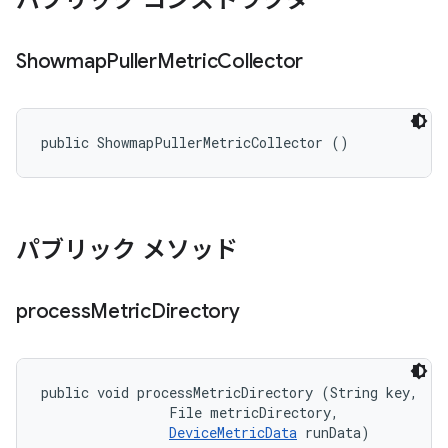
パブリック コンストラクタ
Showmap
Puller
Metric
Collector
public ShowmapPullerMetricCollector ()
パブリック メソッド
process
Metric
Directory
public void processMetricDirectory (String key, 

                File metricDirectory, 

DeviceMetricData
 runData)