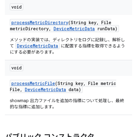
void
process
Metric
Directory
(String key
,
File
metric
Directory
,
Device
Metric
Data
run
Data)
メソッドの実装では、ディレクトリをログに記録し、解析し
DeviceMetricData
て
に配置する指標を取得できるよう
にする必要があります。
void
process
Metric
File
(String key
,
File metric
File
,
Device
Metric
Data
data)
showmap 出力ファイルを追加の指標について処理し、最終
的な指標に追加します。