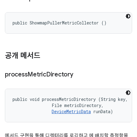
public ShowmapPullerMetricCollector ()
공개 메서드
process
Metric
Directory
public void processMetricDirectory (String key, 

                File metricDirectory, 

DeviceMetricData
 runData)
메서드 구현을 통해 디렉터리를 로깅하고 에 배치할 측정항목