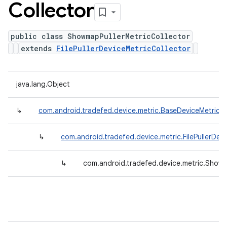
Collector
public class ShowmapPullerMetricCollector
extends
FilePullerDeviceMetricCollector
java.lang.Object
↳
com.android.tradefed.device.metric.BaseDeviceMetricCo
↳
com.android.tradefed.device.metric.FilePullerDev
↳
com.android.tradefed.device.metric.Showm