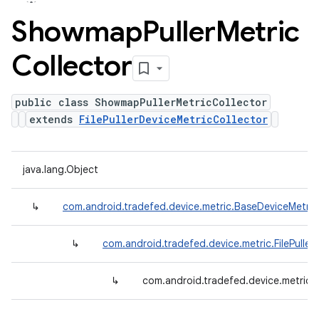
Showmap
Puller
Metric
Collector
public class ShowmapPullerMetricCollector
extends
FilePullerDeviceMetricCollector
java.lang.Object
↳
com.android.tradefed.device.metric.BaseDeviceMetric
↳
com.android.tradefed.device.metric.FilePuller
↳
com.android.tradefed.device.metric.