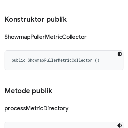
Konstruktor publik
Showmap
Puller
Metric
Collector
public ShowmapPullerMetricCollector ()
Metode publik
process
Metric
Directory