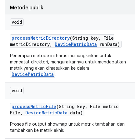
Metode publik
void
process
Metric
Directory
(String key
,
File
metric
Directory
,
Device
Metric
Data
run
Data)
Penerapan metode ini harus memungkinkan untuk
mencatat direktori, menguraikannya untuk mendapatkan
metrik yang akan dimasukkan ke dalam
DeviceMetricData
.
void
process
Metric
File
(String key
,
File metric
File
,
Device
Metric
Data
data)
Proses file output showmap untuk metrik tambahan dan
tambahkan ke metrik akhir.