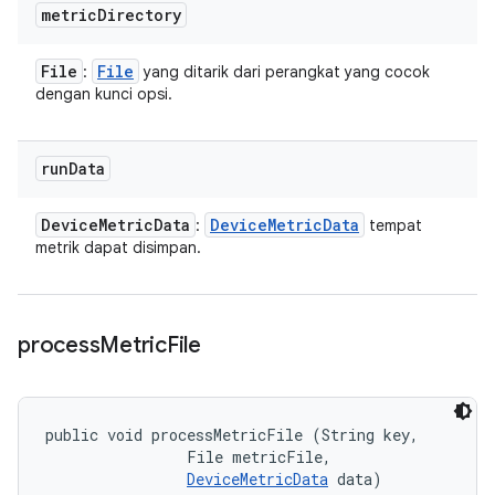
metric
Directory
File
File
:
yang ditarik dari perangkat yang cocok
dengan kunci opsi.
run
Data
Device
Metric
Data
Device
Metric
Data
:
tempat
metrik dapat disimpan.
process
Metric
File
public void processMetricFile (String key, 

                File metricFile, 

DeviceMetricData
 data)