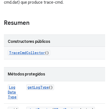
cmd.dat) que produce trace-cmd.
Resumen
Constructores públicos
Trace
Cmd
Collector
()
Métodos protegidos
Log
get
Log
Type
()
Data
Type