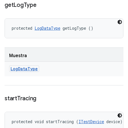
get
Log
Type
protected 
LogDataType
 getLogType ()
Muestra
Log
Data
Type
start
Tracing
protected void startTracing (
ITestDevice
 device)