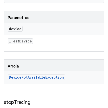
Parámetros
device
ITest
Device
Arroja
Device
Not
Available
Exception
stop
Tracing