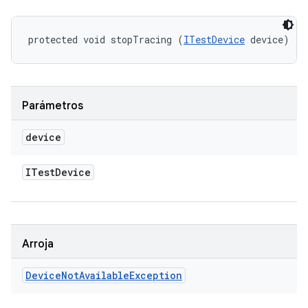
protected void stopTracing (
ITestDevice
 device)
Parámetros
device
ITest
Device
Arroja
Device
Not
Available
Exception