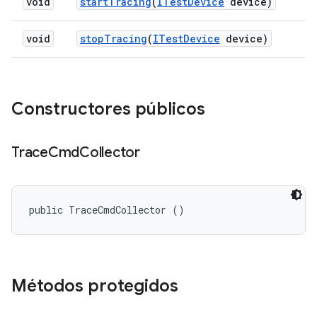
void
start
Tracing
(
ITest
Device
device)
void
stop
Tracing
(
ITest
Device
device)
Constructores públicos
Trace
Cmd
Collector
public TraceCmdCollector ()
Métodos protegidos