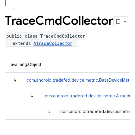
Trace
Cmd
Collector
public class TraceCmdCollector
extends
AtraceCollector
java.lang.Object
↳
com.android.tradefed.device.metric.BaseDeviceMetric
↳
com.android.tradefed.device.metric.AtraceCol
↳
com.android.tradefed.device.metric.