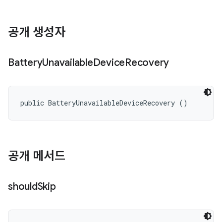
공개 생성자
Battery
Unavailable
Device
Recovery
public BatteryUnavailableDeviceRecovery ()
공개 메서드
should
Skip