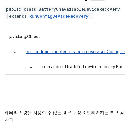
public class BatteryUnavailableDeviceRecovery
extends
RunConfigDeviceRecovery
java.lang.Object
↳
com.android.tradefed.device.recovery.RunConfigDevi
↳
com.android.tradefed.device.recovery.Batter
배터리 잔량을 사용할 수 없는 경우 구성을 트리거하는 복구 검
사기