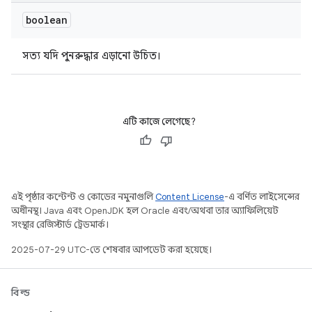
boolean
সত্য যদি পুনরুদ্ধার এড়ানো উচিত।
এটি কাজে লেগেছে?
এই পৃষ্ঠার কন্টেন্ট ও কোডের নমুনাগুলি
Content License
-এ বর্ণিত লাইসেন্সের
অধীনস্থ। Java এবং OpenJDK হল Oracle এবং/অথবা তার অ্যাফিলিয়েট
সংস্থার রেজিস্টার্ড ট্রেডমার্ক।
2025-07-29 UTC-তে শেষবার আপডেট করা হয়েছে।
বিল্ড