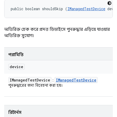
public boolean shouldSkip (
IManagedTestDevice
 devi
অতিরিক্ত চেক করে প্রদত্ত ডিভাইসে পুনরুদ্ধার এড়িয়ে যাওয়ার
অতিরিক্ত সুযোগ।
পরামিতি
device
IManaged
Test
Device
IManaged
Test
Device
:
পুনরুদ্ধারের জন্য বিবেচনা করা হয়।
রিটার্নস