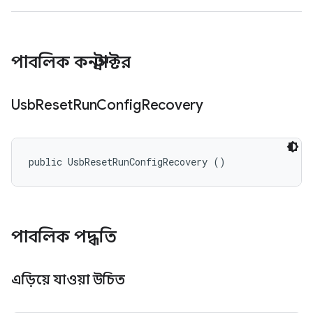
পাবলিক কনস্ট্রাক্টর
Usb
Reset
Run
Config
Recovery
public UsbResetRunConfigRecovery ()
পাবলিক পদ্ধতি
এড়িয়ে যাওয়া উচিত