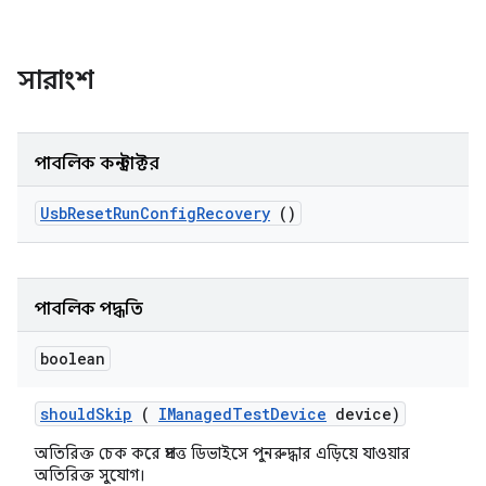
সারাংশ
পাবলিক কনস্ট্রাক্টর
Usb
Reset
Run
Config
Recovery
()
পাবলিক পদ্ধতি
boolean
should
Skip
(
IManaged
Test
Device
device)
অতিরিক্ত চেক করে প্রদত্ত ডিভাইসে পুনরুদ্ধার এড়িয়ে যাওয়ার
অতিরিক্ত সুযোগ।