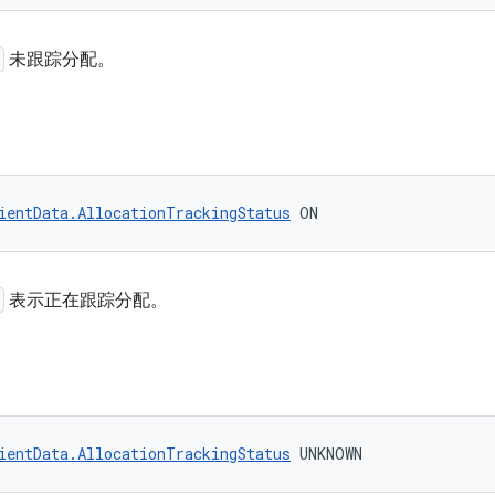
未跟踪分配。
ientData.AllocationTrackingStatus
 ON
表示正在跟踪分配。
ientData.AllocationTrackingStatus
 UNKNOWN