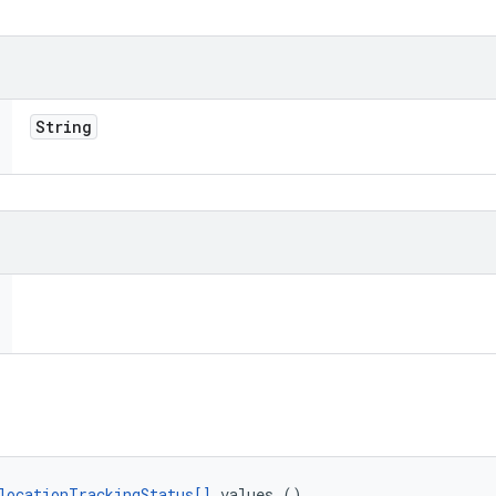
String
locationTrackingStatus[]
 values ()