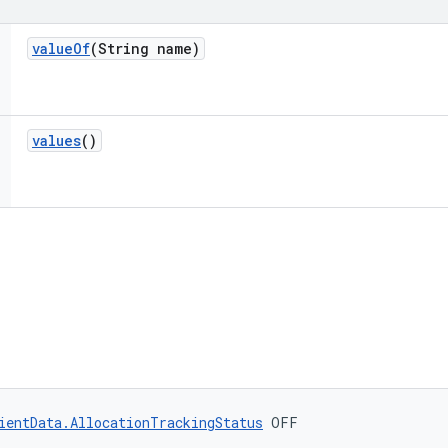
value
Of
(String name)
values
()
ientData.AllocationTrackingStatus
 OFF