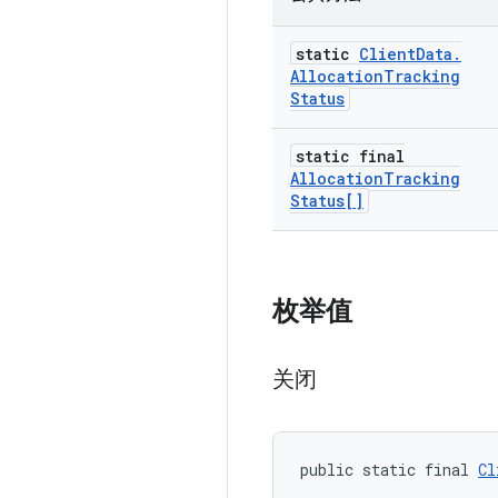
static
Client
Data
.
Allocation
Tracking
Status
static final
Allocation
Tracking
Status[]
枚举值
关闭
public static final 
Cl