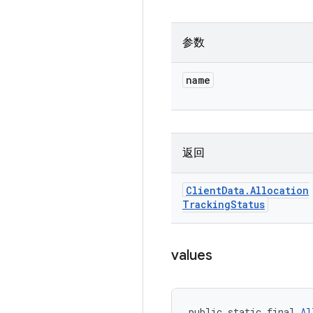
参数
name
返回
Client
Data
.
Allocation
Tracking
Status
values
public static final 
Al