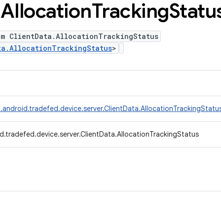
.
Allocation
Tracking
Statu
um ClientData.AllocationTrackingStatus
ta.AllocationTrackingStatus
>
.android.tradefed.device.server.ClientData.AllocationTrackingStatu
d.tradefed.device.server.ClientData.AllocationTrackingStatus