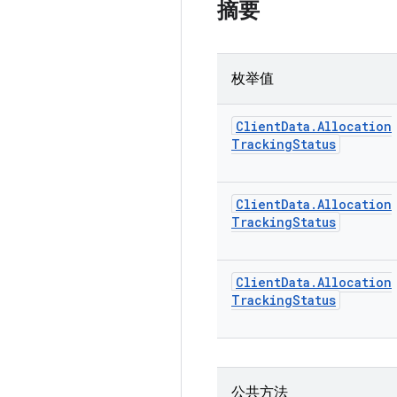
摘要
枚举值
Client
Data
.
Allocation
Tracking
Status
Client
Data
.
Allocation
Tracking
Status
Client
Data
.
Allocation
Tracking
Status
公共方法