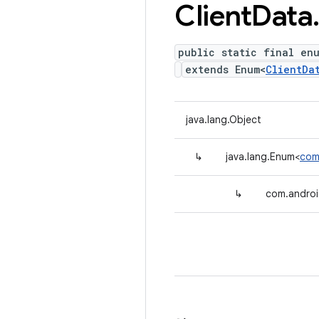
Client
Data
public static final en
extends Enum<
ClientDa
java.lang.Object
↳
java.lang.Enum<
com
↳
com.androi