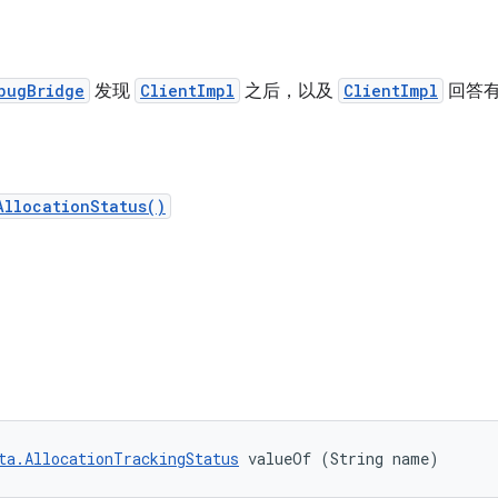
bugBridge
发现
ClientImpl
之后，以及
ClientImpl
回答有
AllocationStatus()
ta.AllocationTrackingStatus
 valueOf (String name)