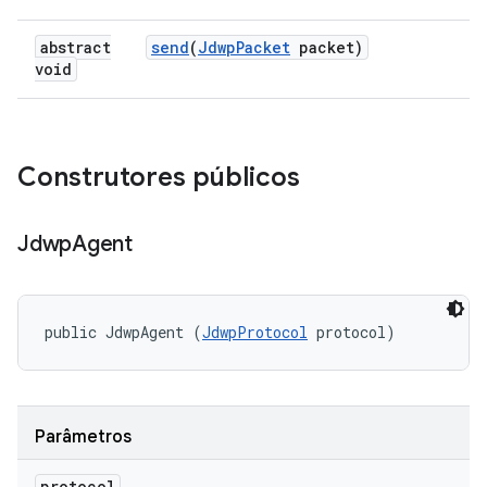
abstract
send
(
Jdwp
Packet
packet)
void
Construtores públicos
Jdwp
Agent
public JdwpAgent (
JdwpProtocol
 protocol)
Parâmetros
protocol