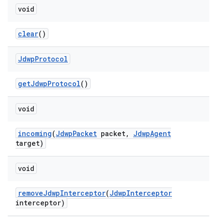
void
clear
()
Jdwp
Protocol
get
Jdwp
Protocol
()
void
incoming
(
Jdwp
Packet
packet
,
Jdwp
Agent
target)
void
remove
Jdwp
Interceptor
(
Jdwp
Interceptor
interceptor)