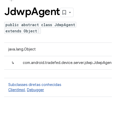
Jdwp
Agent
public abstract class JdwpAgent
extends Object
java.lang.Object
↳
com.android.tradefed.device.server.jdwp.JdwpAgent
Subclasses diretas conhecidas
ClientImpl
,
Debugger