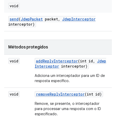
void
send
(
Jdwp
Packet
packet
,
Jdwp
Interceptor
interceptor)
Métodos protegidos
void
add
Reply
Interceptor
(int id
,
Jdwp
Interceptor
interceptor)
Adiciona um interceptador para um ID de
resposta específico.
void
remove
Reply
Interceptor
(int id)
Remove, se presente, o interceptador
para processar uma resposta com o ID
especificado.