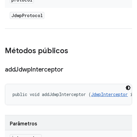
Jdwp
Protocol
Métodos públicos
add
Jdwp
Interceptor
public void addJdwpInterceptor (
JdwpInterceptor
 in
Parâmetros