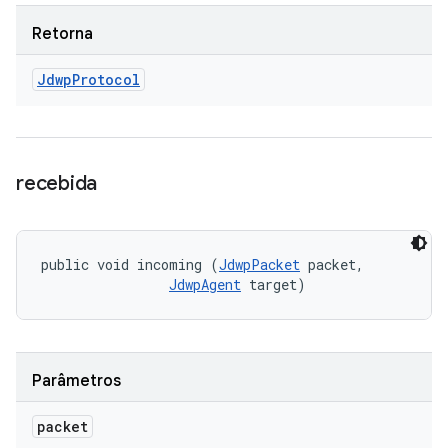
Retorna
Jdwp
Protocol
recebida
public void incoming (
JdwpPacket
 packet, 

JdwpAgent
 target)
Parâmetros
packet