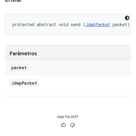
protected abstract void send (
JdwpPacket
 packet)
Parâmetros
packet
Jdwp
Packet
Isso foi útil?