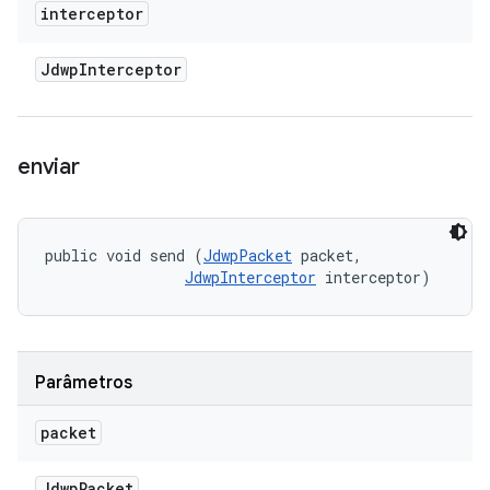
interceptor
Jdwp
Interceptor
enviar
public void send (
JdwpPacket
 packet, 

JdwpInterceptor
 interceptor)
Parâmetros
packet
Jdwp
Packet