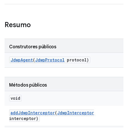
Resumo
Construtores públicos
Jdwp
Agent
(
Jdwp
Protocol
protocol)
Métodos públicos
void
add
Jdwp
Interceptor
(
Jdwp
Interceptor
interceptor)