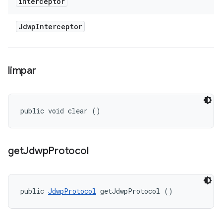
interceptor
Jdwp
Interceptor
limpar
public void clear ()
get
Jdwp
Protocol
public 
JdwpProtocol
 getJdwpProtocol ()