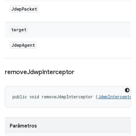
Jdwp
Packet
target
Jdwp
Agent
remove
Jdwp
Interceptor
public void removeJdwpInterceptor (
JdwpInterceptor
Parâmetros