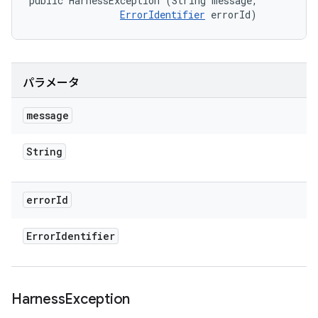
public HarnessException (String message, 

ErrorIdentifier
 errorId)
パラメータ
message
String
error
Id
Error
Identifier
Harness
Exception