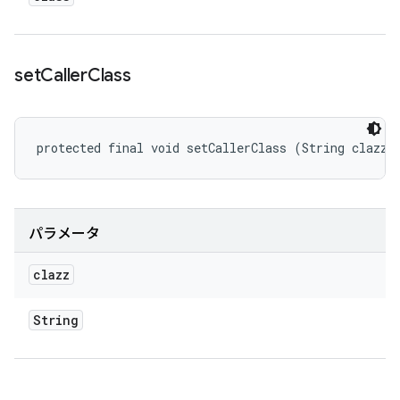
set
Caller
Class
protected final void setCallerClass (String clazz)
パラメータ
clazz
String