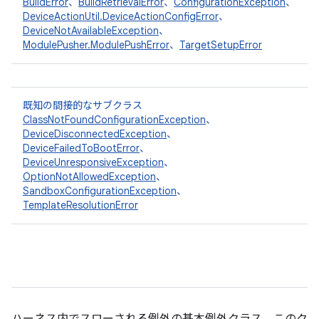
BuildError
、
BuildRetrievalError
、
ConfigurationException
、
DeviceActionUtil.DeviceActionConfigError
、
DeviceNotAvailableException
、
ModulePusher.ModulePushError
、
TargetSetupError
既知の間接的なサブクラス
ClassNotFoundConfigurationException
、
DeviceDisconnectedException
、
DeviceFailedToBootError
、
DeviceUnresponsiveException
、
OptionNotAllowedException
、
SandboxConfigurationException
、
TemplateResolutionError