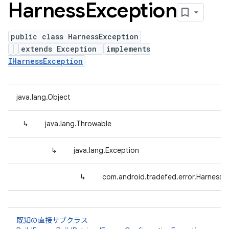
Harness
Exception
public class HarnessException
extends Exception
implements
IHarnessException
java.lang.Object
↳
java.lang.Throwable
↳
java.lang.Exception
↳
com.android.tradefed.error.HarnessE
既知の直接サブクラス