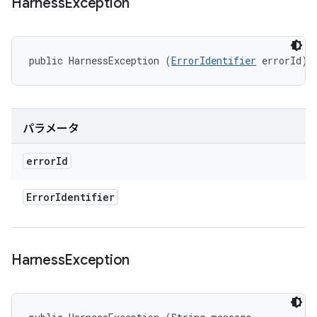
Harness
Exception
public HarnessException (
ErrorIdentifier
 errorId)
パラメータ
error
Id
Error
Identifier
Harness
Exception