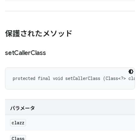
保護されたメソッド
set
Caller
Class
protected final void setCallerClass (Class<?> claz
パラメータ
clazz
Class