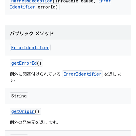
Harness
Exception
(Throwable cause
,
Error
Identifier
error
Id)
パブリック メソッド
Error
Identifier
get
Error
Id
()
ErrorIdentifier
例外に関連付けられている
を返しま
す。
String
get
Origin
()
例外の発生元を返します。