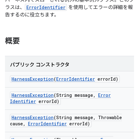
ハーネス内でスローされる例外の基本例外クラス。このク
ラスは、
ErrorIdentifier
を使用してエラーの詳細を報
告するのに役立ちます。
概要
パブリック コンストラクタ
Harness
Exception
(
Error
Identifier
error
Id)
Harness
Exception
(String message
,
Error
Identifier
error
Id)
Harness
Exception
(String message
,
Throwable
cause
,
Error
Identifier
error
Id)