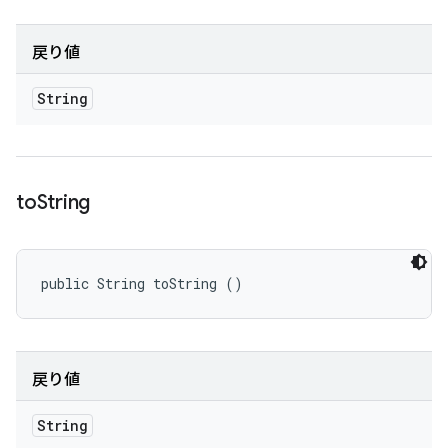
戻り値
String
to
String
public String toString ()
戻り値
String