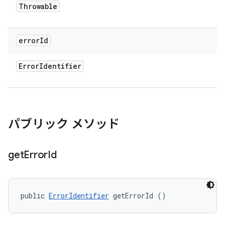
Throwable
error
Id
Error
Identifier
パブリック メソッド
get
Error
Id
public 
ErrorIdentifier
 getErrorId ()