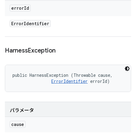
error
Id
Error
Identifier
Harness
Exception
public HarnessException (Throwable cause, 

ErrorIdentifier
 errorId)
パラメータ
cause