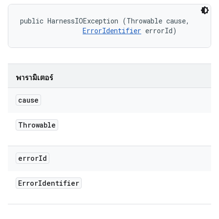
public HarnessIOException (Throwable cause, 

ErrorIdentifier
 errorId)
พารามิเตอร์
cause
Throwable
error
Id
Error
Identifier