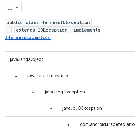
public class HarnessIOException
extends IOException
implements
IHarnessException
java.lang.Object
↳
java.lang.Throwable
↳
java.lang.Exception
↳
java.io.IOException
↳
com.android.tradefed.error.