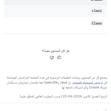
clazz
Class
هل كان المحتوى مفيدًا؟
يخضع كل من المحتوى وعيّنات التعليمات البرمجية في هذه الصفحة للتراخيص الموضحّة
في
ترخيص استخدام المحتوى
. إنّ Java وOpenJDK هما علامتان تجاريتان مسجَّلتان
لشركة Oracle و/أو الشركات التابعة لها.
تاريخ التعديل الأخير: 2026-06-22 (حسب التوقيت العالمي المتفَّق عليه)