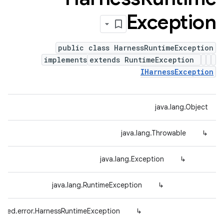
Exception
public class HarnessRuntimeException
implements
extends RuntimeException
IHarnessException
java.lang.Object
java.lang.Throwable
↳
java.lang.Exception
↳
java.lang.RuntimeException
↳
efed.error.HarnessRuntimeException
↳