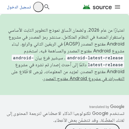
تسجيل الدخول
اعتبارًا من عام 2026، ولضمان اتّساق نموذج التطوير الثابت الأساسي
واستقرار المنصة في النظام المتكامل، سننشر رمز المصدر في مشروع
Android مفتوح المصدر (AOSP) في الربعَين الثاني والرابع. لبناء
مشروع Android مفتوح المصدر والمساهمة فيه، استخدِم
android-latest-release
. سيشير فرع بيان
android-
latest-release
دائمًا إلى أحدث إصدار تم نشره في مشروع
Android مفتوح المصدر. لمزيد من المعلومات، يُرجى الاطّلاع على
التغييرات في مشروع Android مفتوح المصدر
.
تستخدم Google تكنولوجيا الذكاء الاصطناعي لترجمة المحتوى إلى
لغتك المفضّلة، وقد تتضمّن بعض الأخطاء.