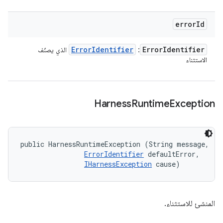
error
Id
Error
Identifier
Error
Identifier
: ‏
الذي يصنّف
الاستثناء
Harness
Runtime
Exception
public HarnessRuntimeException (String message, 

ErrorIdentifier
 defaultError, 

IHarnessException
 cause)
المنشئ للاستثناء.