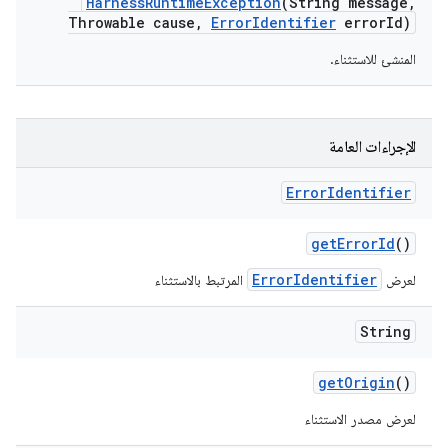
Harness
Runtime
Exception
(String message
,
Throwable cause
,
Error
Identifier
error
Id)
المنشئ للاستثناء.
الإجراءات العامة
Error
Identifier
get
Error
Id
()
ErrorIdentifier
لعرض
المرتبط بالاستثناء
String
get
Origin
()
لعرض مصدر الاستثناء