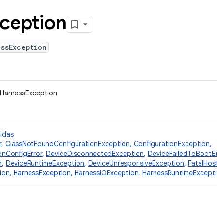
ception
essException
.IHarnessException
cidas
r
,
ClassNotFoundConfigurationException
,
ConfigurationException
,
onConfigError
,
DeviceDisconnectedException
,
DeviceFailedToBootEr
n
,
DeviceRuntimeException
,
DeviceUnresponsiveException
,
FatalHos
ion
,
HarnessException
,
HarnessIOException
,
HarnessRuntimeExcept