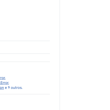
ror
,
tError
,
ion
e 9 outros.