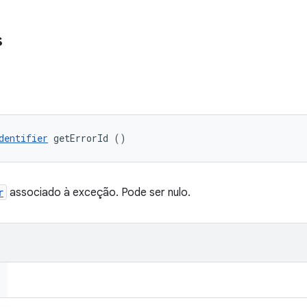
s
dentifier
 getErrorId ()
r
associado à exceção. Pode ser nulo.