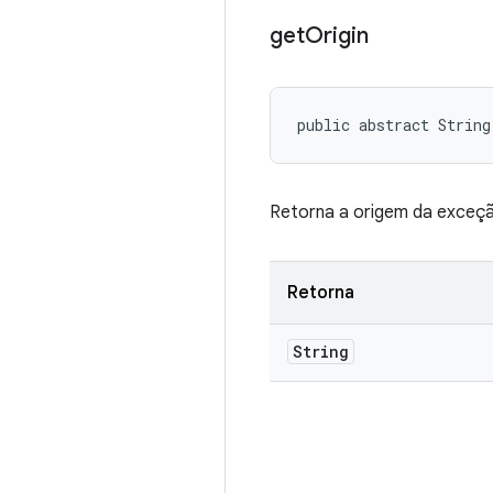
get
Origin
public abstract String
Retorna a origem da exceç
Retorna
String