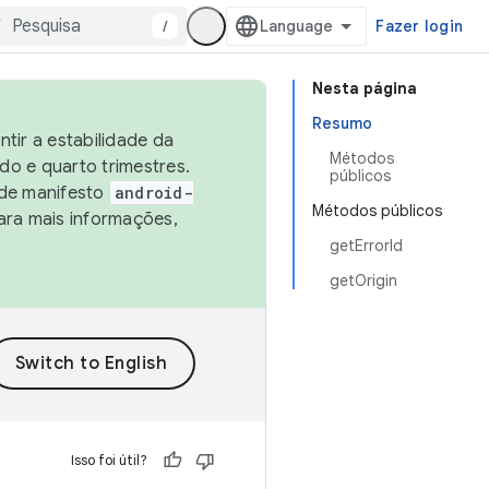
/
Fazer login
Nesta página
Resumo
tir a estabilidade da
Métodos
o e quarto trimestres.
públicos
 de manifesto
android-
Métodos públicos
ara mais informações,
getErrorId
getOrigin
Isso foi útil?