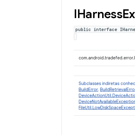
IHarness
Ex
public interface IHarn
com.android.tradefed.error
Subclasses indiretas conhe
BuildError
,
BuildRetrievalErro
DeviceActionUtil.DeviceActi
DeviceNotAvailableExceptio
FileUtil.LowDiskSpaceExcept