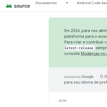
Documentos
Android Code Se
Em 2026, para nos alin
plataforma para o ecos
Para criar e contribuir
latest-release
sempre
consulte
Mudanças no
O G
para seu idioma de pre
AOSP