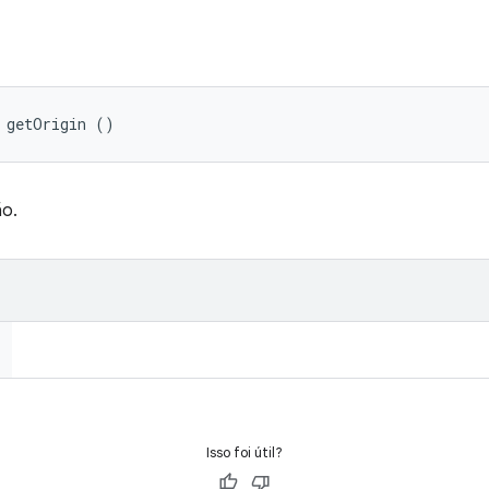
 getOrigin ()
ão.
Isso foi útil?