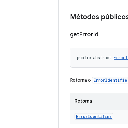
Métodos público
get
Error
Id
public abstract 
ErrorI
Retorna o
ErrorIdentifie
Retorna
Error
Identifier