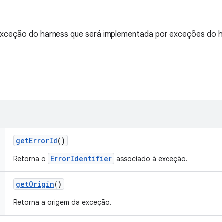
exceção do harness que será implementada por exceções do h
get
Error
Id
()
ErrorIdentifier
Retorna o
associado à exceção.
get
Origin
()
Retorna a origem da exceção.