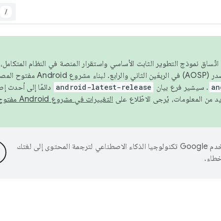
/
 عام 2026، ولضمان اتّساق نموذج التطوير الثابت الأساسي واستقرار المنصة في النظام المت
an
. سيشير فرع بيان
android-latest-release
دائمًا إلى أحدث إ
التغييرات في مشروع Android مفتوح المصدر
تستخدم Google تكنولوجيا الذكاء الاصطناعي لترجمة المحتوى إلى لغتك
خطاء.