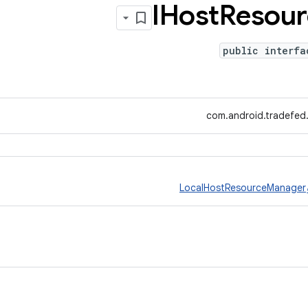
IHost
Resour
public interfa
com.android.tradefed
LocalHostResourceManager