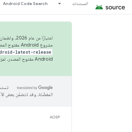
المستندات
Android Code Search
اعتبارًا من
مشروع Android مفتوح المصدر (AOSP) في الربعَين الثاني والرابع. لبناء مشروع Android مفتوح المصدر والمساهمة فيه، استخدِم
droid-latest-release
Android مفتوح المصدر. لمزيد من المعلومات، يُرجى الاطّلاع على
المفضّلة، وقد تتضمّن بعض الأ
AOSP