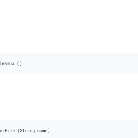
leanup ()
getFile (String name)