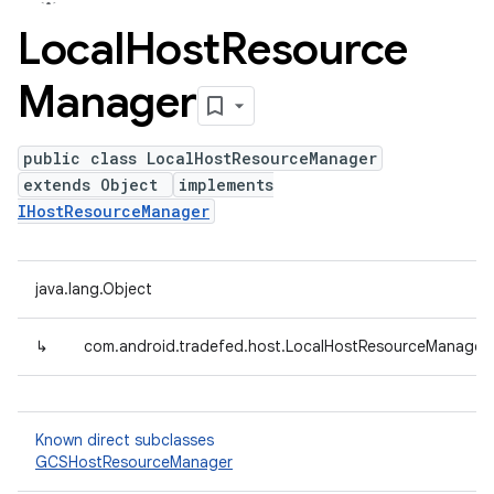
Local
Host
Resource
Manager
public class LocalHostResourceManager
extends Object
implements
IHostResourceManager
java.lang.Object
↳
com.android.tradefed.host.LocalHostResourceManager
Known direct subclasses
GCSHostResourceManager