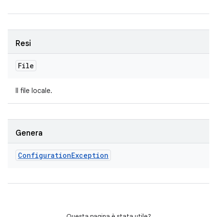
Resi
File
Il file locale.
Genera
Configuration
Exception
Questa pagina è stata utile?