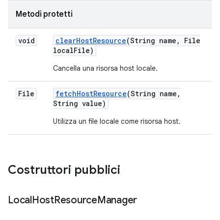
Metodi protetti
void
clear
Host
Resource
(String name
,
File
local
File)
Cancella una risorsa host locale.
File
fetch
Host
Resource
(String name
,
String value)
Utilizza un file locale come risorsa host.
Costruttori pubblici
Local
Host
Resource
Manager