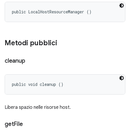
public LocalHostResourceManager ()
Metodi pubblici
cleanup
public void cleanup ()
Libera spazio nelle risorse host.
get
File