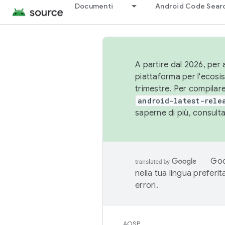
Documenti
Android Code Sear
A partire dal 2026, per a
piattaforma per l'ecos
trimestre. Per compilare
android-latest-rele
saperne di più, consult
Goo
nella tua lingua preferi
errori.
AOSP