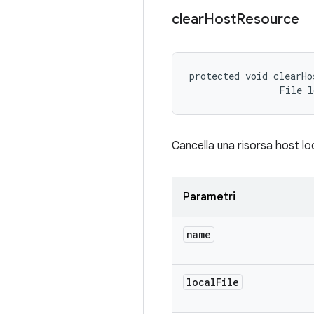
clear
Host
Resource
protected void clearHo
                File 
Cancella una risorsa host lo
Parametri
name
local
File