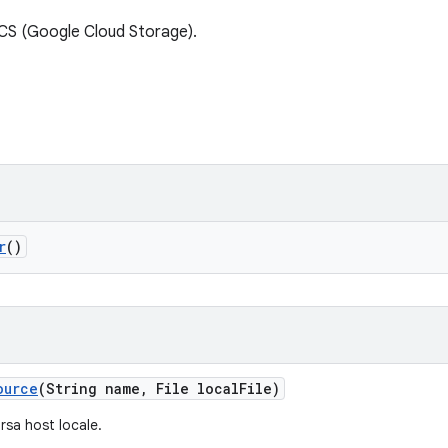
GCS (Google Cloud Storage).
r
()
ource
(String name
,
File local
File)
rsa host locale.