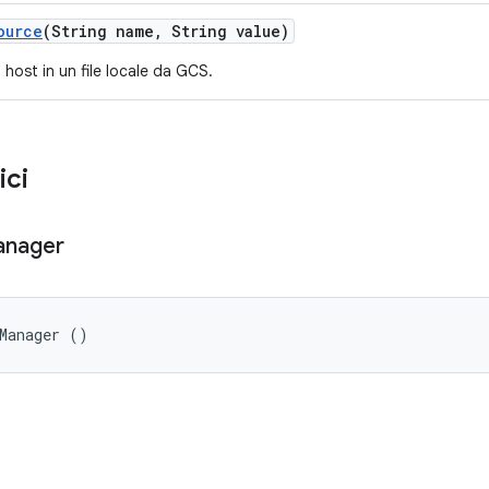
ource
(String name
,
String value)
a host in un file locale da GCS.
ici
nager
eManager ()