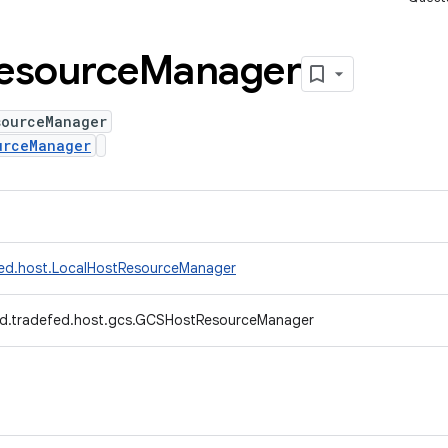
esource
Manager
sourceManager
urceManager
fed.host.LocalHostResourceManager
d.tradefed.host.gcs.GCSHostResourceManager