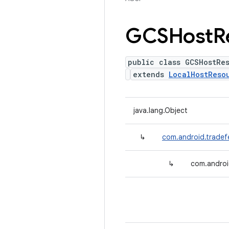
GCSHost
R
public class GCSHostRe
extends
LocalHostReso
java.lang.Object
↳
com.android.trade
↳
com.androi