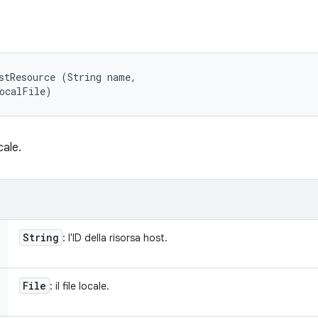
stResource (String name, 

localFile)
cale.
String
: l'ID della risorsa host.
File
: il file locale.