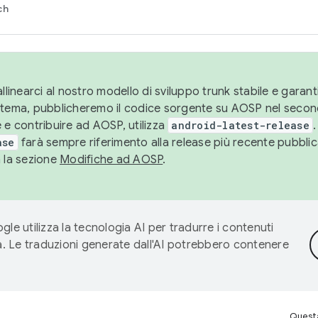
ch
llinearci al nostro modello di sviluppo trunk stabile e garantir
istema, pubblicheremo il codice sorgente su AOSP nel secon
 e contribuire ad AOSP, utilizza
android-latest-release
.
ase
farà sempre riferimento alla release più recente pubbli
a la sezione
Modifiche ad AOSP
.
gle utilizza la tecnologia AI per tradurre i contenuti
ta. Le traduzioni generate dall'AI potrebbero contenere
Questa