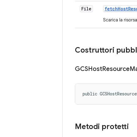
File
fetch
Host
Res
Scarica la risors
Costruttori pubbl
GCSHost
Resource
Ma
public GCSHostResourc
Metodi protetti