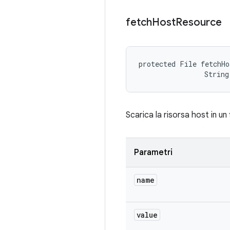
fetch
Host
Resource
protected File fetchHo
                String
Scarica la risorsa host in un 
Parametri
name
value