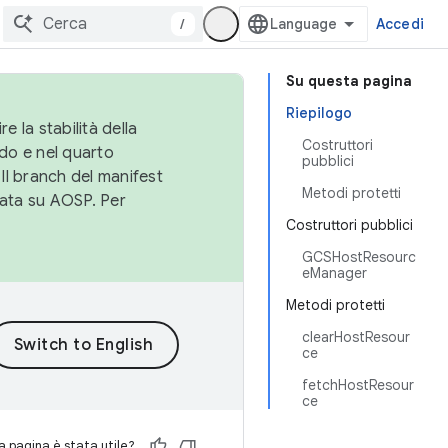
/
Accedi
Su questa pagina
Riepilogo
e la stabilità della
Costruttori
do e nel quarto
pubblici
 Il branch del manifest
Metodi protetti
cata su AOSP. Per
Costruttori pubblici
GCSHostResourc
eManager
Metodi protetti
clearHostResour
ce
fetchHostResour
ce
 pagina è stata utile?