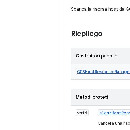
Scarica la risorsa host da 
Riepilogo
Costruttori pubblici
GCSHost
Resource
Manage
Metodi protetti
void
clear
Host
Res
Cancella una riso