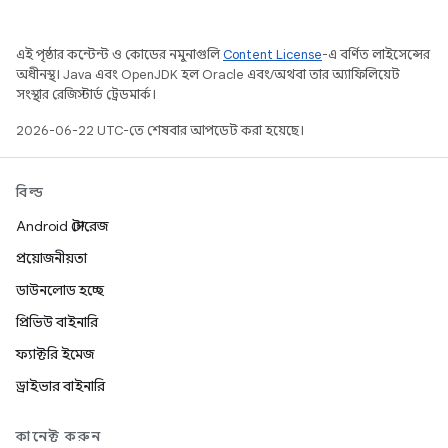
এই পৃষ্ঠার কন্টেন্ট ও কোডের নমুনাগুলি
Content License
-এ বর্ণিত লাইসেন্সের
অধীনস্থ। Java এবং OpenJDK হল Oracle এবং/অথবা তার অ্যাফিলিয়েট
সংস্থার রেজিস্টার্ড ট্রেডমার্ক।
2026-06-22 UTC-তে শেষবার আপডেট করা হয়েছে।
বিল্ড
Android স্টোরেজ
প্রয়োজনীয়তা
ডাউনলোড হচ্ছে
প্রিভিউ বাইনারি
ফ্যাক্টরি ইমেজ
ড্রাইভার বাইনারি
কানেক্ট করুন