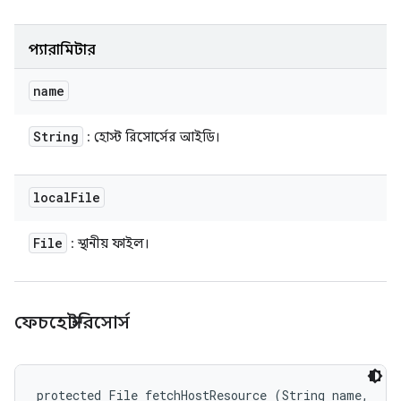
প্যারামিটার
name
String
: হোস্ট রিসোর্সের আইডি।
local
File
File
: স্থানীয় ফাইল।
ফেচহোস্টরিসোর্স
protected File fetchHostResource (String name, 
