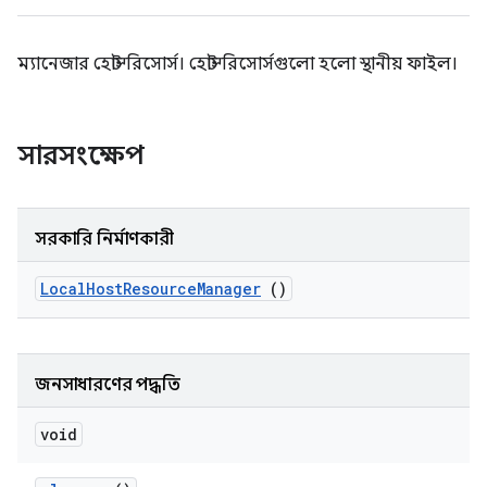
ম্যানেজার হোস্ট রিসোর্স। হোস্ট রিসোর্সগুলো হলো স্থানীয় ফাইল।
সারসংক্ষেপ
সরকারি নির্মাণকারী
Local
Host
Resource
Manager
()
জনসাধারণের পদ্ধতি
void